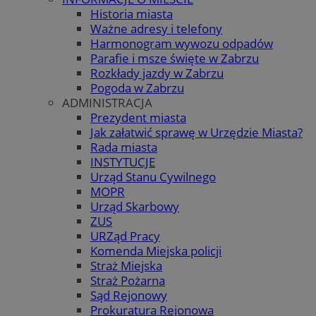
Historia miasta
Ważne adresy i telefony
Harmonogram wywozu odpadów
Parafie i msze święte w Zabrzu
Rozkłady jazdy w Zabrzu
Pogoda w Zabrzu
ADMINISTRACJA
Prezydent miasta
Jak załatwić sprawę w Urzędzie Miasta?
Rada miasta
INSTYTUCJE
Urząd Stanu Cywilnego
MOPR
Urząd Skarbowy
ZUS
URZąd Pracy
Komenda Miejska policji
Straż Miejska
Straż Pożarna
Sąd Rejonowy
Prokuratura Rejonowa