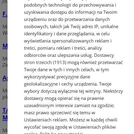
Józefa Nawrata, 41-800 Zabrze
podobnych technologii do przechowywania i
uzyskiwania dostępu do informacji na Twoim
F.H.U. Supellex
urządzeniu oraz do przetwarzania danych
Meble, kuchnie, zabudowy, akcesoria
osobowych, takich jak Twój adres IP, unikalne
Wolności, 41-800 Zabrze
identyfikatory i dane przeglądania, w celu
wyświetlania spersonalizowanych reklam i
Meble Biel
treści, pomiaru reklam i treści, analizy
odbiorców oraz ulepszania usług.
Dostawcy
Meble, kuchnie, zabudowy, akcesoria
stron trzecich (1913)
mogą również przetwarzać
Ziemska, 41-800 Zabrze
Twoje dane w tych i innych celach, w tym
wykorzystywać precyzyjne dane
Agata.
geolokalizacyjne i cechy urządzenia. Twoje
Meble, kuchnie, zabudowy, akcesoria
wybory dotyczą wyłącznie tej witryny. Niektórzy
plut. Szkubacza, 41-800 Zabrze
dostawcy mogą opierać się na prawnie
uzasadnionym interesie zamiast na zgodzie;
TAPICERSTWO - warsztat tapicerski Roman
masz prawo sprzeciwić się temu w
Markowski
Ustawieniach reklam
. Możesz w każdej chwili
wycofać swoją zgodę w
Ustawieniach plików
Meble, kuchnie, zabudowy, akcesoria
cookie
.
Polityka prywatności