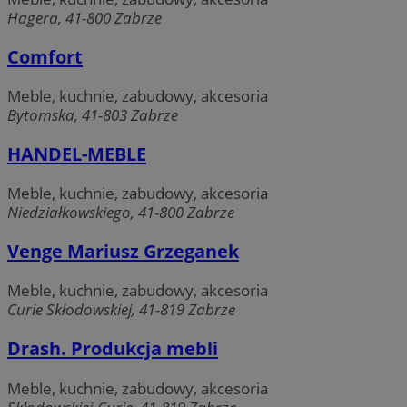
Hagera, 41-800 Zabrze
Comfort
Meble, kuchnie, zabudowy, akcesoria
Bytomska, 41-803 Zabrze
HANDEL-MEBLE
Google Privacy
__cf_bm
29 minut 55
Cloudflare
Policy
Meble, kuchnie, zabudowy, akcesoria
sekund
Inc.
.twitter.com
Niedziałkowskiego, 41-800 Zabrze
Venge Mariusz Grzeganek
Meble, kuchnie, zabudowy, akcesoria
Curie Skłodowskiej, 41-819 Zabrze
Drash. Produkcja mebli
Meble, kuchnie, zabudowy, akcesoria