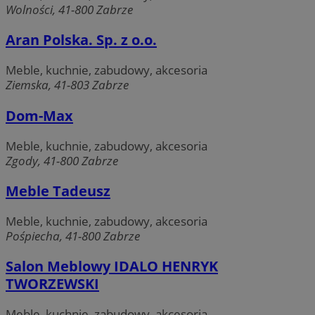
Funkcjonalność
Niesklasyfikowane
Wolności, 41-800 Zabrze
Niezbędne pliki cookie umożliwiają korzystanie z
Aran Polska. Sp. z o.o.
podstawowych funkcji strony internetowej, takich jak
logowanie użytkownika i zarządzanie kontem. Bez
niezbędnych plików cookie nie można prawidłowo
Meble, kuchnie, zabudowy, akcesoria
korzystać ze strony internetowej.
Ziemska, 41-803 Zabrze
Provider
/
Okres
Nazwa
Domena
przechowywania
Dom-Max
SessID
zabrze.com.pl
1 rok
Meble, kuchnie, zabudowy, akcesoria
Zgody, 41-800 Zabrze
QeSessID
zabrze.com.pl
1 rok
Meble Tadeusz
Meble, kuchnie, zabudowy, akcesoria
MvSessID
zabrze.com.pl
1 rok
Pośpiecha, 41-800 Zabrze
Salon Meblowy IDALO HENRYK
__cf_bm
29 minut 53
Cloudflare
TWORZEWSKI
sekundy
Inc.
.x.com
Meble, kuchnie, zabudowy, akcesoria