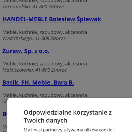
Meble, kuchnie, zabudowy, akcesoria
Tarnopolska, 41-800 Zabrze
HANDEL-MEBLE Bolesław Śpiewak
Meble, kuchnie, zabudowy, akcesoria
Wyszyńskiego, 41-808 Zabrze
Żuraw. Sp. z o.o.
Meble, kuchnie, zabudowy, akcesoria
Makoszowska, 41-800 Zabrze
Basik. FH. Meble. Bara B.
Meble, kuchnie, zabudowy, akcesoria
Szczęść Boże, 41-800 Zabrze
Odpowiedzialne korzystanie z
BODZIO salon meblowy (Nawrata)
Twoich danych
Meble, kuchnie, zabudowy, akcesoria
My i nasi partnerzy używamy plików cookie i