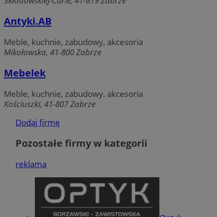
Skłodowskiej-Curie, 41-819 Zabrze
CookieScriptConsent
4 tygodnie 2 dni
CookieScript
zabrze.com.pl
Antyki.AB
Meble, kuchnie, zabudowy, akcesoria
Mikołowska, 41-800 Zabrze
Mebelek
Meble, kuchnie, zabudowy, akcesoria
Kościuszki, 41-807 Zabrze
Dodaj firmę
VISITOR_PRIVACY_METADATA
5 miesięcy 4
YouTube
tygodnie
.youtube.com
Pozostałe firmy w kategorii
reklama