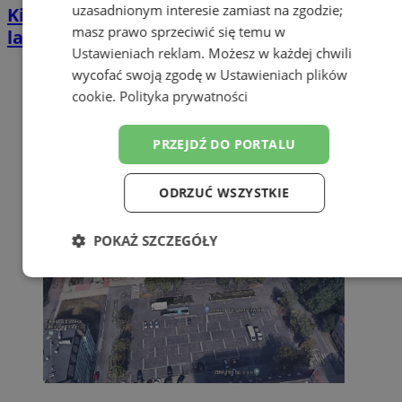
uzasadnionym interesie zamiast na zgodzie;
Kierował BMW mimo zakazu sądowego. 57-
masz prawo sprzeciwić się temu w
latek zatrzymany w Zabrzu
Ustawieniach reklam
. Możesz w każdej chwili
wycofać swoją zgodę w
Ustawieniach plików
cookie
.
Polityka prywatności
PRZEJDŹ DO PORTALU
ODRZUĆ WSZYSTKIE
POKAŻ SZCZEGÓŁY
Niezbędne
Wydajność
Targetowanie
Funkcjonalność
Niesklasyfikowane