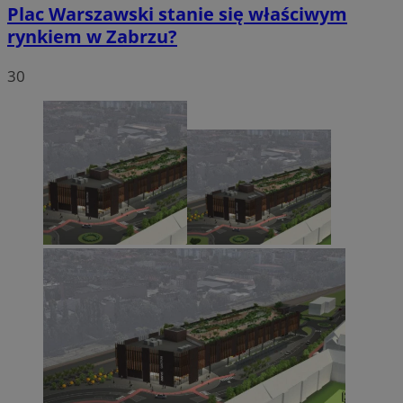
Plac Warszawski stanie się właściwym
rynkiem w Zabrzu?
30
Niezbędne
Wydajność
Targetowanie
Funkcjonalność
Niesklasyfikowane
Niezbędne pliki cookie umożliwiają korzystanie z
podstawowych funkcji strony internetowej, takich jak
logowanie użytkownika i zarządzanie kontem. Bez
niezbędnych plików cookie nie można prawidłowo
korzystać ze strony internetowej.
Provider
/
Okres
Nazwa
Domena
przechowywania
SessID
zabrze.com.pl
1 rok
QeSessID
zabrze.com.pl
1 rok
MvSessID
zabrze.com.pl
1 rok