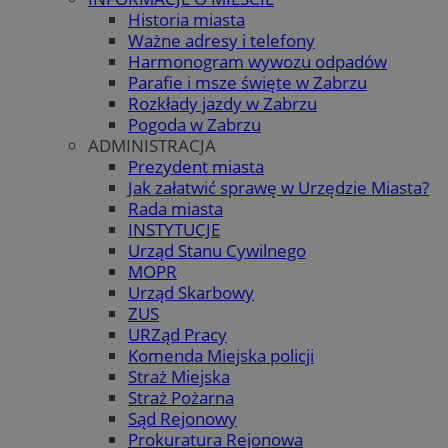
Historia miasta
Ważne adresy i telefony
Harmonogram wywozu odpadów
Parafie i msze święte w Zabrzu
Rozkłady jazdy w Zabrzu
Pogoda w Zabrzu
ADMINISTRACJA
Prezydent miasta
Jak załatwić sprawę w Urzędzie Miasta?
Rada miasta
INSTYTUCJE
Urząd Stanu Cywilnego
MOPR
Urząd Skarbowy
ZUS
URZąd Pracy
Komenda Miejska policji
Straż Miejska
Straż Pożarna
Sąd Rejonowy
Prokuratura Rejonowa