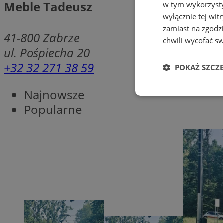
Meble Tadeusz
w tym wykorzysty
wyłącznie tej wi
zamiast na zgodz
41-800
Zabrze
chwili wycofać s
ul. Pośpiecha 20
+32 32 271 38 59
POKAŻ SZCZ
Najnowsze
Niezbędne
Popularne
Ni
Niezbędne pliki cook
zarządzanie kontem. 
Nazwa