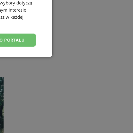
 wybory dotyczą
nym interesie
sz w każdej
DO PORTALU
esklasyfikowane
ane
owanie użytkownika i
j.