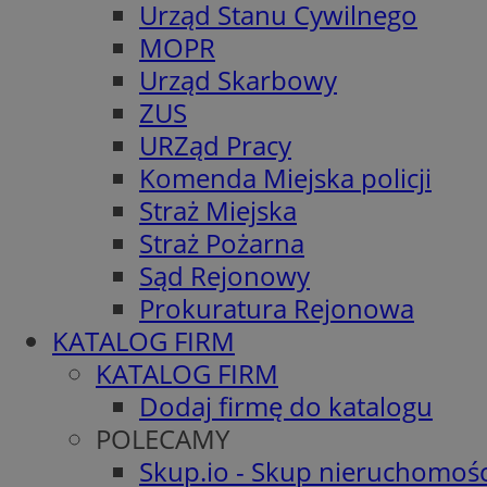
Urząd Stanu Cywilnego
MOPR
Urząd Skarbowy
ZUS
URZąd Pracy
Komenda Miejska policji
Straż Miejska
Straż Pożarna
Sąd Rejonowy
Prokuratura Rejonowa
KATALOG FIRM
KATALOG FIRM
Dodaj firmę do katalogu
POLECAMY
Skup.io - Skup nieruchomośc