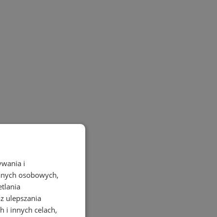
ywania i
danych osobowych,
etlania
az ulepszania
 i innych celach,