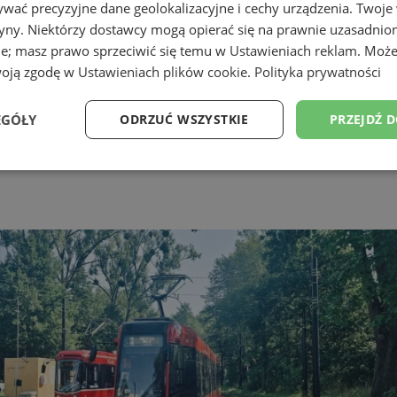
wać precyzyjne dane geolokalizacyjne i cechy urządzenia. Twoje
tryny. Niektórzy dostawcy mogą opierać się na prawnie uzasadnio
ie; masz prawo sprzeciwić się temu w
Ustawieniach reklam
. Może
woją zgodę w
Ustawieniach plików cookie
.
Polityka prywatności
EGÓŁY
ODRZUĆ WSZYSTKIE
PRZEJDŹ 
Wydajność
Targetowanie
Funkcjonalność
Ni
ezbędne
Wydajność
Targetowanie
Funkcjonalność
Niesklasyfikow
ie umożliwiają korzystanie z podstawowych funkcji strony internetowej, takich jak log
Bez niezbędnych plików cookie nie można prawidłowo korzystać ze strony internetowe
Provider
/
Okres
Opis
Domena
przechowywania