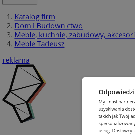
Katalog firm
Dom i Budownictwo
Meble, kuchnie, zabudowy, akcesor
Meble Tadeusz
reklama
Odpowiedzia
My i nasi partne
uzyskiwania dost
takich jak Twój a
spersonalizowanyc
usług.
Dostawcy s