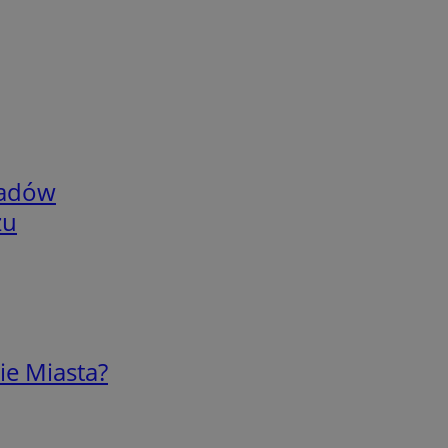
adów
zu
ie Miasta?