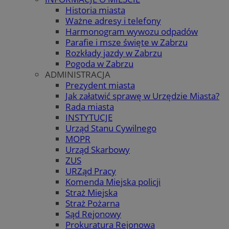
Historia miasta
Ważne adresy i telefony
Harmonogram wywozu odpadów
Parafie i msze święte w Zabrzu
Rozkłady jazdy w Zabrzu
Pogoda w Zabrzu
ADMINISTRACJA
Prezydent miasta
Jak załatwić sprawę w Urzędzie Miasta?
Rada miasta
INSTYTUCJE
Urząd Stanu Cywilnego
MOPR
Urząd Skarbowy
ZUS
URZąd Pracy
Komenda Miejska policji
Straż Miejska
Straż Pożarna
Sąd Rejonowy
Prokuratura Rejonowa