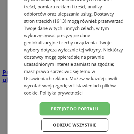
treści, pomiaru reklam i treści, analizy
odbiorców oraz ulepszania usług.
Dostawcy
stron trzecich (1913)
mogą również przetwarzać
Twoje dane w tych i innych celach, w tym
wykorzystywać precyzyjne dane
geolokalizacyjne i cechy urządzenia. Twoje
wybory dotyczą wyłącznie tej witryny. Niektórzy
dostawcy mogą opierać się na prawnie
uzasadnionym interesie zamiast na zgodzie;
masz prawo sprzeciwić się temu w
Ponad 2 promile i rower. 34-latek wpadł na
Ustawieniach reklam
. Możesz w każdej chwili
ul. 3 Maja w Zabrzu
wycofać swoją zgodę w
Ustawieniach plików
cookie
.
Polityka prywatności
PRZEJDŹ DO PORTALU
ODRZUĆ WSZYSTKIE