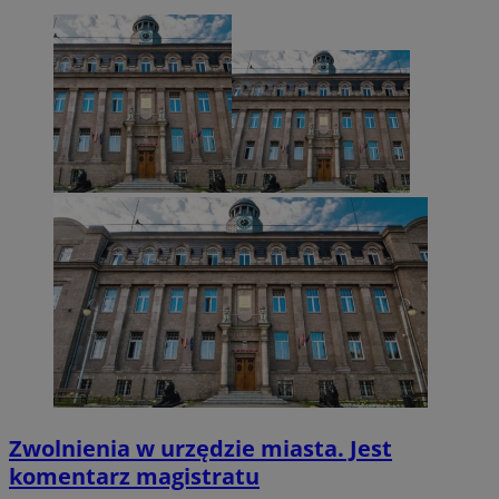
VISITOR_PRIVACY_METADATA
5 miesięcy 4
YouTube
tygodnie
.youtube.com
Zwolnienia w urzędzie miasta. Jest
komentarz magistratu