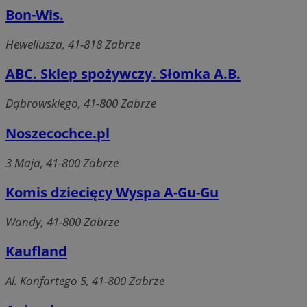
Bon-Wis.
Niezbędne pliki cookie umożliwiają korzystanie z
podstawowych funkcji strony internetowej, takich jak
logowanie użytkownika i zarządzanie kontem. Bez
Heweliusza, 41-818 Zabrze
niezbędnych plików cookie nie można prawidłowo
korzystać ze strony internetowej.
ABC. Sklep spożywczy. Słomka A.B.
Provider
/
Okres
Nazwa
Domena
przechowywania
Dąbrowskiego, 41-800 Zabrze
SessID
zabrze.com.pl
1 rok
Noszecochce.pl
QeSessID
zabrze.com.pl
1 rok
3 Maja, 41-800 Zabrze
Komis dziecięcy Wyspa A-Gu-Gu
MvSessID
zabrze.com.pl
1 rok
Wandy, 41-800 Zabrze
Kaufland
__cf_bm
29 minut 53
Cloudflare
sekundy
Inc.
.x.com
Al. Konfartego 5, 41-800 Zabrze