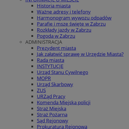
Historia miasta
Ważne adresy i telefony
Harmonogram wywozu odpadów
Parafie i msze święte w Zabrzu
Rozkłady jazdy w Zabrzu
Pogoda w Zabrzu
ADMINISTRACJA
Prezydent miasta
Jak załatwić sprawę w Urzędzie Miasta?
Rada miasta
INSTYTUCJE
Urząd Stanu Cywilnego
MOPR
Urząd Skarbowy
ZUS
URZąd Pracy
Komenda Miejska policji
Straż Miejska
Straż Pożarna
Sąd Rejonowy
Prokuratura Rejonowa