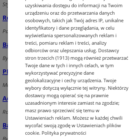
Styki, 41-811 Zabrze
uzyskiwania dostępu do informacji na Twoim
urządzeniu oraz do przetwarzania danych
Rollmax
osobowych, takich jak Twój adres IP, unikalne
identyfikatory i dane przeglądania, w celu
Pawliczka, 41-800 Zabrze
wyświetlania spersonalizowanych reklam i
treści, pomiaru reklam i treści, analizy
Banalux
odbiorców oraz ulepszania usług.
Dostawcy
Bytomska, 41-800 Zabrze
stron trzecich (1913)
mogą również przetwarzać
Twoje dane w tych i innych celach, w tym
PHU BEMAR
wykorzystywać precyzyjne dane
geolokalizacyjne i cechy urządzenia. Twoje
Magazynowa, 41-807 Zabrze
wybory dotyczą wyłącznie tej witryny. Niektórzy
dostawcy mogą opierać się na prawnie
Adamczyk J. Sklep spożywczy
uzasadnionym interesie zamiast na zgodzie;
masz prawo sprzeciwić się temu w
Rolnika, 41-800 Zabrze
Ustawieniach reklam
. Możesz w każdej chwili
Baszniak Jerzy
wycofać swoją zgodę w
Ustawieniach plików
cookie
.
Polityka prywatności
Bytomska, 41-803 Zabrze