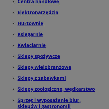
Centra handlowe
Elektronarzędzia
Hurtownie
Księgarnie
Kwiaciarnie
Sklepy spożywcze
VISITOR_PRIVACY_METADATA
5 miesięcy 4
YouTube
tygodnie
.youtube.com
Sklepy wielobranżowe
Sklepy z zabawkami
Sklepy zoologiczne, wędkarstwo
Sprzęt i wyposażenie biur,
sklepów i gastronomii