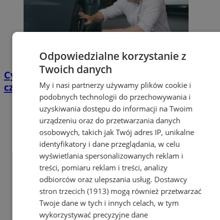
Odpowiedzialne korzystanie z
Twoich danych
Cyfrowy przegląd przedtrasowy: co mówią
My i nasi partnerzy używamy plików cookie i
czujniki TPMS i diagnostyka pokładowa?
podobnych technologii do przechowywania i
uzyskiwania dostępu do informacji na Twoim
urządzeniu oraz do przetwarzania danych
osobowych, takich jak Twój adres IP, unikalne
identyfikatory i dane przeglądania, w celu
wyświetlania spersonalizowanych reklam i
treści, pomiaru reklam i treści, analizy
odbiorców oraz ulepszania usług.
Dostawcy
stron trzecich (1913)
mogą również przetwarzać
Twoje dane w tych i innych celach, w tym
wykorzystywać precyzyjne dane