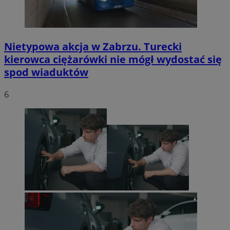
Nietypowa akcja w Zabrzu. Turecki
kierowca ciężarówki nie mógł wydostać się
spod wiaduktów
6