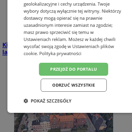
geolokalizacyjne i cechy urządzenia. Twoje
wybory dotyczą wyłącznie tej witryny. Niektórzy
dostawcy mogą opierać się na prawnie
uzasadnionym interesie zamiast na zgodzie;
masz prawo sprzeciwić się temu w
Ustawieniach reklam
. Możesz w każdej chwili
Kierował BMW mimo zakazu sądowego. 57-
wycofać swoją zgodę w
Ustawieniach plików
latek zatrzymany w Zabrzu
cookie
.
Polityka prywatności
PRZEJDŹ DO PORTALU
ODRZUĆ WSZYSTKIE
POKAŻ SZCZEGÓŁY
Niezbędne
Wydajność
Targetowanie