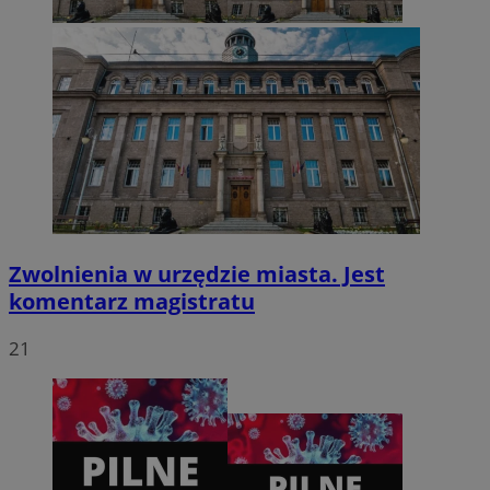
CookieScriptConsent
4 tygodnie 2 dni
CookieScript
zabrze.com.pl
Zwolnienia w urzędzie miasta. Jest
komentarz magistratu
21
VISITOR_PRIVACY_METADATA
5 miesięcy 4
YouTube