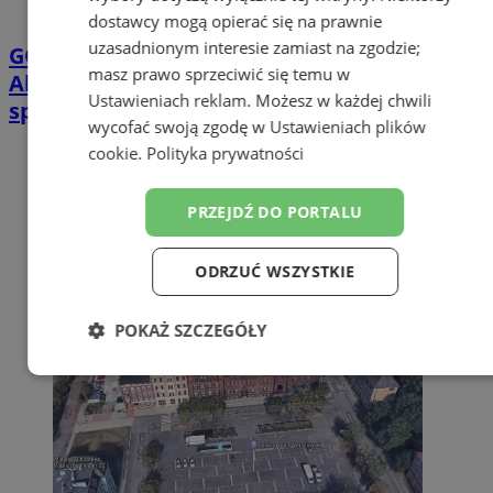
dostawcy mogą opierać się na prawnie
uzasadnionym interesie zamiast na zgodzie;
GORĄCY TEMAT
Górnik Zabrze – UEFA:
masz prawo sprzeciwić się temu w
Aktualna sytuacja z karami nałożonymi po
Ustawieniach reklam
. Możesz w każdej chwili
spotkaniu z Fenerbache
wycofać swoją zgodę w
Ustawieniach plików
cookie
.
Polityka prywatności
PRZEJDŹ DO PORTALU
ODRZUĆ WSZYSTKIE
POKAŻ SZCZEGÓŁY
Niezbędne
Wydajność
Targetowanie
Funkcjonalność
Niesklasyfikowane