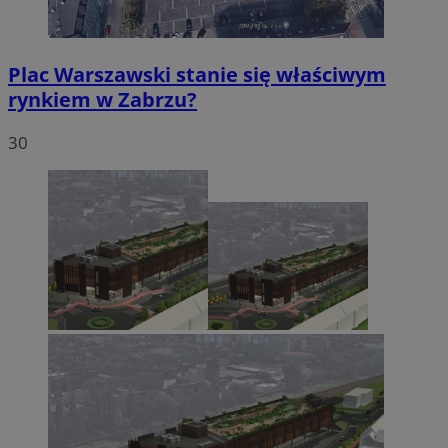
Plac Warszawski stanie się właściwym
rynkiem w Zabrzu?
Niezbędne
Wydajność
Targetowanie
30
Funkcjonalność
Niesklasyfikowane
Niezbędne pliki cookie umożliwiają korzystanie z
podstawowych funkcji strony internetowej, takich jak
logowanie użytkownika i zarządzanie kontem. Bez
niezbędnych plików cookie nie można prawidłowo
korzystać ze strony internetowej.
Provider
/
Okres
Nazwa
Domena
przechowywania
SessID
zabrze.com.pl
1 rok
QeSessID
zabrze.com.pl
1 rok