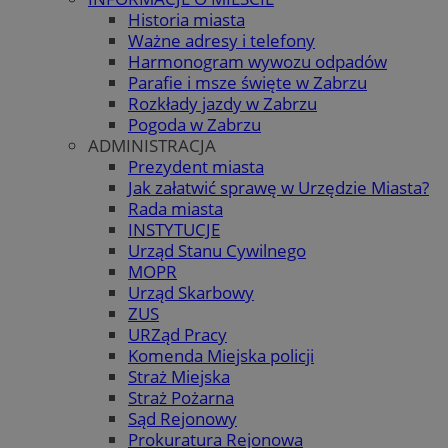
Historia miasta
Ważne adresy i telefony
Harmonogram wywozu odpadów
Parafie i msze święte w Zabrzu
Rozkłady jazdy w Zabrzu
Pogoda w Zabrzu
ADMINISTRACJA
Prezydent miasta
Jak załatwić sprawę w Urzędzie Miasta?
Rada miasta
INSTYTUCJE
Urząd Stanu Cywilnego
MOPR
Urząd Skarbowy
ZUS
URZąd Pracy
Komenda Miejska policji
Straż Miejska
Straż Pożarna
Sąd Rejonowy
Prokuratura Rejonowa