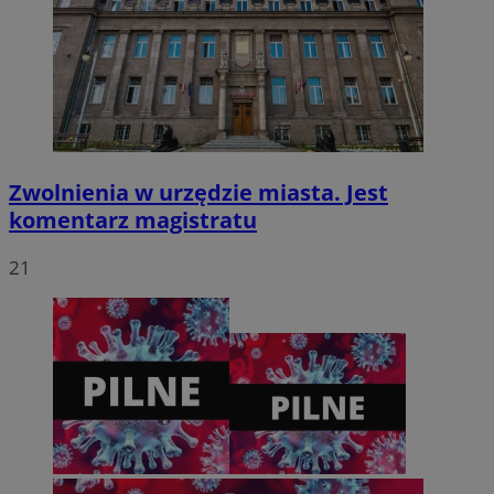
CookieScriptConsent
4 tygodnie 2 dni
CookieScript
zabrze.com.pl
Zwolnienia w urzędzie miasta. Jest
komentarz magistratu
21
VISITOR_PRIVACY_METADATA
5 miesięcy 4
YouTube
tygodnie
.youtube.com