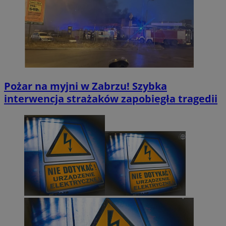
Pożar na myjni w Zabrzu! Szybka
interwencja strażaków zapobiegła tragedii