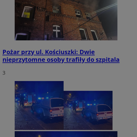
Pożar przy ul. Kościuszki: Dwie
nieprzytomne osoby trafiły do szpitala
3