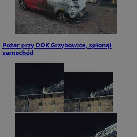
Pożar przy DOK Grzybowice, spłonął
samochód