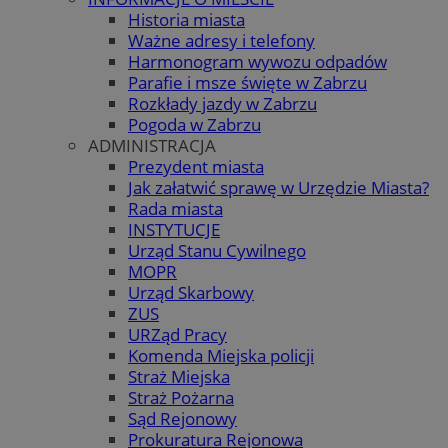
Historia miasta
Ważne adresy i telefony
Harmonogram wywozu odpadów
Parafie i msze święte w Zabrzu
Rozkłady jazdy w Zabrzu
Pogoda w Zabrzu
ADMINISTRACJA
Prezydent miasta
Jak załatwić sprawę w Urzędzie Miasta?
Rada miasta
INSTYTUCJE
Urząd Stanu Cywilnego
MOPR
Urząd Skarbowy
ZUS
URZąd Pracy
Komenda Miejska policji
Straż Miejska
Straż Pożarna
Sąd Rejonowy
Prokuratura Rejonowa