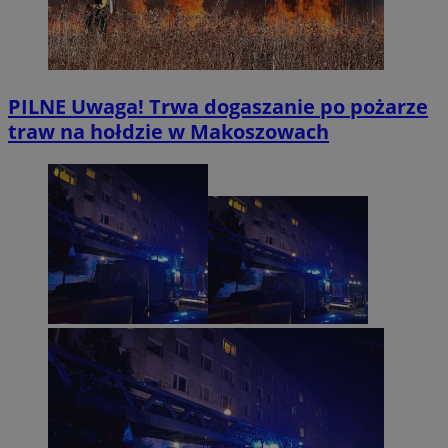
PILNE
Uwaga! Trwa dogaszanie po pożarze
traw na hołdzie w Makoszowach