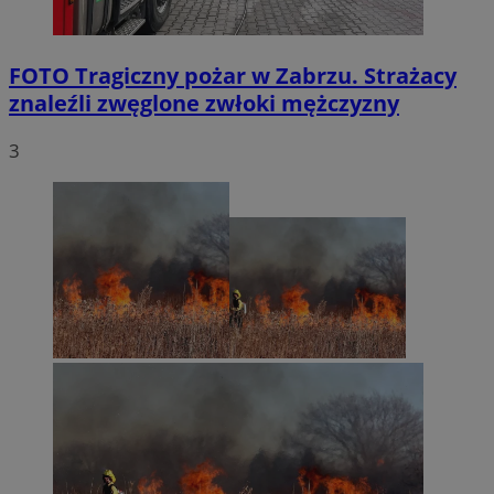
FOTO
Tragiczny pożar w Zabrzu. Strażacy
znaleźli zwęglone zwłoki mężczyzny
3