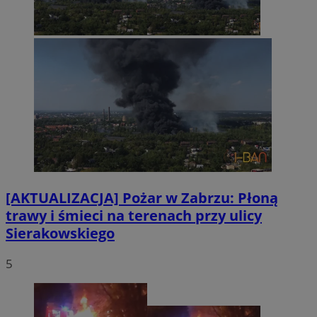
[AKTUALIZACJA] Pożar w Zabrzu: Płoną
trawy i śmieci na terenach przy ulicy
Sierakowskiego
5