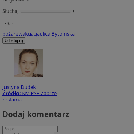
Słuchaj
⏵︎
Tagi:
pożar
ewakuacja
ulica Bytomska
Udostępnij
Justyna Dudek
Źródło:
KM PSP Zabrze
reklama
Dodaj komentarz