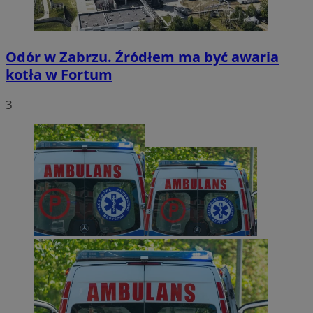
Odór w Zabrzu. Źródłem ma być awaria
kotła w Fortum
3