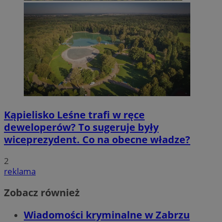
Kąpielisko Leśne trafi w ręce
deweloperów? To sugeruje były
wiceprezydent. Co na obecne władze?
2
reklama
Zobacz również
Wiadomości kryminalne w Zabrzu