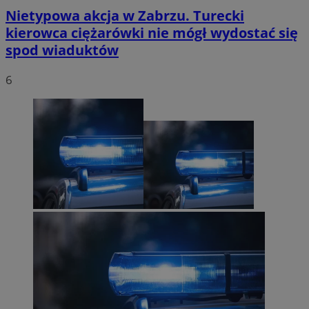
Nietypowa akcja w Zabrzu. Turecki
kierowca ciężarówki nie mógł wydostać się
spod wiaduktów
6