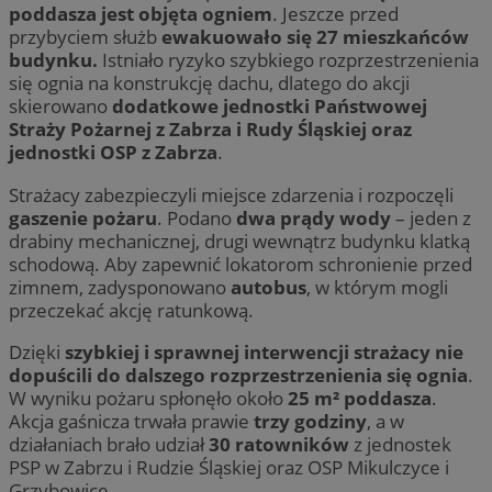
poddasza jest objęta ogniem
. Jeszcze przed
przybyciem służb
ewakuowało się 27 mieszkańców
budynku.
Istniało ryzyko szybkiego rozprzestrzenienia
się ognia na konstrukcję dachu, dlatego do akcji
skierowano
dodatkowe jednostki Państwowej
Straży Pożarnej z Zabrza i Rudy Śląskiej oraz
jednostki OSP z Zabrza
.
Strażacy zabezpieczyli miejsce zdarzenia i rozpoczęli
gaszenie pożaru
. Podano
dwa prądy wody
– jeden z
drabiny mechanicznej, drugi wewnątrz budynku klatką
schodową. Aby zapewnić lokatorom schronienie przed
zimnem, zadysponowano
autobus
, w którym mogli
przeczekać akcję ratunkową.
Dzięki
szybkiej i sprawnej interwencji strażacy nie
dopuścili do dalszego rozprzestrzenienia się ognia
.
W wyniku pożaru spłonęło około
25 m² poddasza
.
Akcja gaśnicza trwała prawie
trzy godziny
, a w
działaniach brało udział
30 ratowników
z jednostek
PSP w Zabrzu i Rudzie Śląskiej oraz OSP Mikulczyce i
Grzybowice.