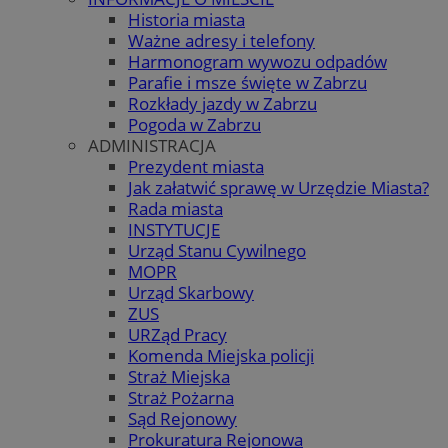
Historia miasta
Ważne adresy i telefony
Harmonogram wywozu odpadów
Parafie i msze święte w Zabrzu
Rozkłady jazdy w Zabrzu
Pogoda w Zabrzu
ADMINISTRACJA
Prezydent miasta
Jak załatwić sprawę w Urzędzie Miasta?
Rada miasta
INSTYTUCJE
Urząd Stanu Cywilnego
MOPR
Urząd Skarbowy
ZUS
URZąd Pracy
Komenda Miejska policji
Straż Miejska
Straż Pożarna
Sąd Rejonowy
Prokuratura Rejonowa