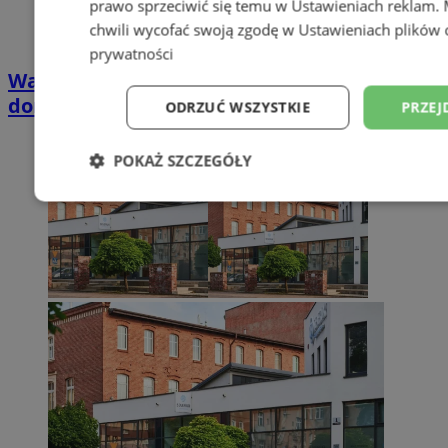
prawo sprzeciwić się temu w
Ustawieniach reklam
.
chwili wycofać swoją zgodę w
Ustawieniach plików 
prywatności
Wakacyjny wypoczynek nad Bałtykiem w
domkach Szmaragdowe Morze
ODRZUĆ WSZYSTKIE
PRZEJ
POKAŻ SZCZEGÓŁY
Niezbędne
Wydajność
Targetowani
Niesklasyfikowane
Niezbędne
Wydajność
Targetowanie
Funkcjonalno