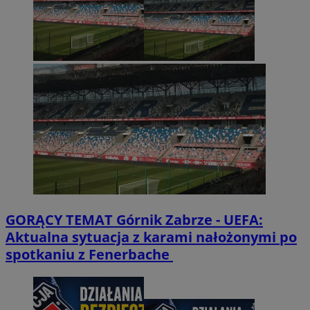
GORĄCY TEMAT
Górnik Zabrze - UEFA:
Aktualna sytuacja z karami nałożonymi po
spotkaniu z Fenerbache