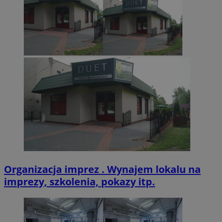
VISITOR_PRIVACY_METADATA
5 miesięcy 4
YouTube
tygodnie
.youtube.com
Organizacja imprez . Wynajem lokalu na
imprezy, szkolenia, pokazy itp.