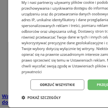
My i nasi partnerzy używamy plików cookie i podob
przechowywania i uzyskiwania dostępu do informac
urządzeniu oraz do przetwarzania danych osobowych
adres IP, unikalne identyfikatory i dane przeglądani
spersonalizowanych reklam i treści, pomiaru reklam i
odbiorców oraz ulepszania usług.
Dostawcy stron tr
również przetwarzać Twoje dane w tych i innych cel
wykorzystywać precyzyjne dane geolokalizacyjne i c
Twoje wybory dotyczą wyłącznie tej witryny. Niekt
opierać się na prawnie uzasadnionym interesie zami
prawo sprzeciwić się temu w
Ustawieniach reklam
.
chwili wycofać swoją zgodę w
Ustawieniach plików 
prywatności
ODRZUĆ WSZYSTKIE
PRZEJ
Wakacyjny wypoczynek nad Bałtykiem w
POKAŻ SZCZEGÓŁY
domkach Szmaragdowe Morze