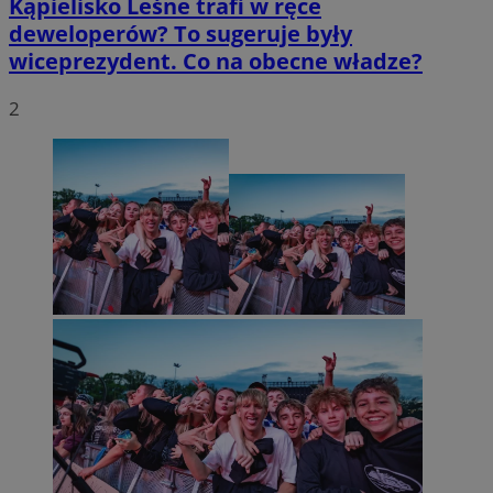
Kąpielisko Leśne trafi w ręce
deweloperów? To sugeruje były
wiceprezydent. Co na obecne władze?
2