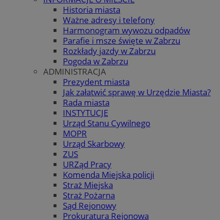
Historia miasta
Ważne adresy i telefony
Harmonogram wywozu odpadów
Parafie i msze święte w Zabrzu
Rozkłady jazdy w Zabrzu
Pogoda w Zabrzu
ADMINISTRACJA
Prezydent miasta
Jak załatwić sprawę w Urzędzie Miasta?
Rada miasta
INSTYTUCJE
Urząd Stanu Cywilnego
MOPR
Urząd Skarbowy
ZUS
URZąd Pracy
Komenda Miejska policji
Straż Miejska
Straż Pożarna
Sąd Rejonowy
Prokuratura Rejonowa