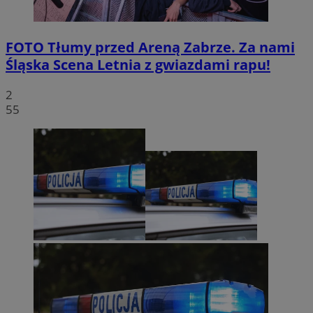
FOTO
Tłumy przed Areną Zabrze. Za nami
Śląska Scena Letnia z gwiazdami rapu!
2
55