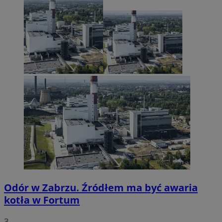
Odór w Zabrzu. Źródłem ma być awaria
kotła w Fortum
3