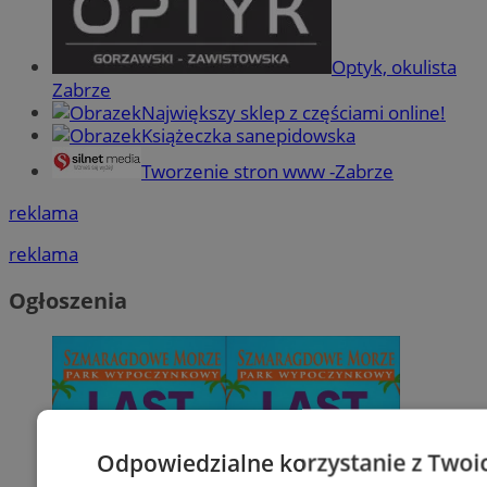
Optyk, okulista
Zabrze
Największy sklep z częściami online!
Książeczka sanepidowska
Tworzenie stron www -Zabrze
reklama
reklama
Ogłoszenia
Odpowiedzialne korzystanie z Twoi