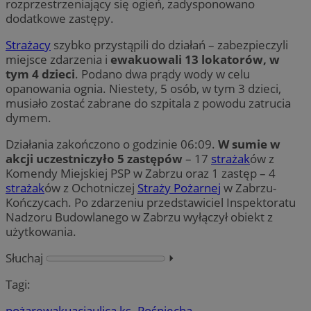
rozprzestrzeniający się ogień, zadysponowano
dodatkowe zastępy.
Strażacy
szybko przystąpili do działań – zabezpieczyli
miejsce zdarzenia i
ewakuowali 13 lokatorów, w
tym 4 dzieci
. Podano dwa prądy wody w celu
opanowania ognia. Niestety, 5 osób, w tym 3 dzieci,
musiało zostać zabrane do szpitala z powodu zatrucia
dymem.
Działania zakończono o godzinie 06:09.
W sumie w
akcji uczestniczyło 5 zastępów
– 17
strażak
ów z
Komendy Miejskiej PSP w Zabrzu oraz 1 zastęp – 4
strażak
ów z Ochotniczej
Straży Pożarnej
w Zabrzu-
Kończycach. Po zdarzeniu przedstawiciel Inspektoratu
Nadzoru Budowlanego w Zabrzu wyłączył obiekt z
użytkowania.
Słuchaj
⏵︎
Tagi:
pożar
ewakuacja
ulica ks. Pośpiecha