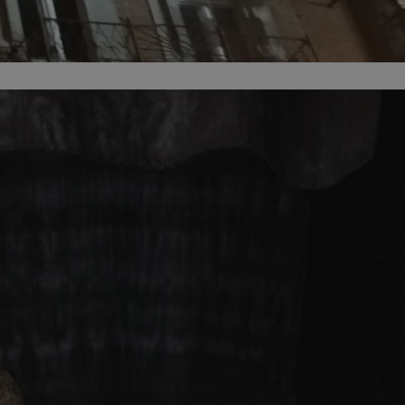
ator sesji.
ator sesji.
ator sesji.
 ludzi i botów. Jest
j, ponieważ
tów na temat
j.
 ludzi i botów. Jest
j, ponieważ
tów na temat
j.
usługę Cookie-
rencji dotyczących
est to konieczne,
działał poprawnie.
cje o zgodzie
h dotyczących
tryny. Rejestruje
ci i ustawień
ie w kolejnych
nie musi ponownie
 zwiększa wygodę i
ych.