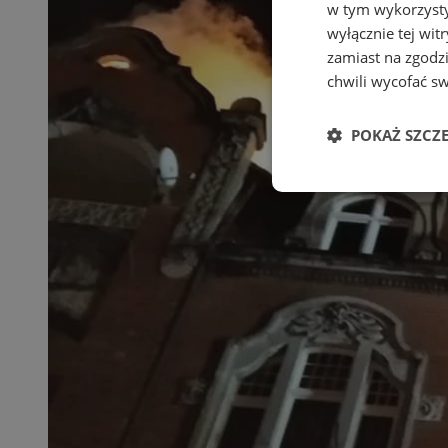
w tym wykorzysty
wyłącznie tej wi
zamiast na zgodz
chwili wycofać s
POKAŻ SZCZ
Niezbędne
Ni
Niezbędne pliki cook
zarządzanie kontem. 
Nazwa