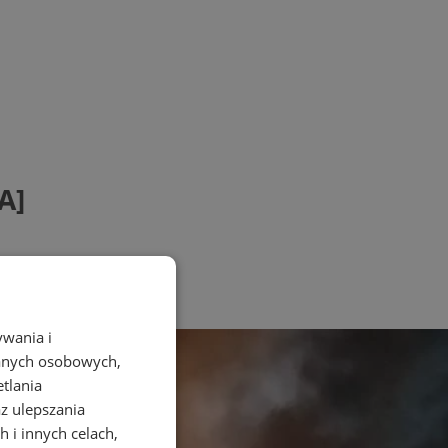
A]
ywania i
danych osobowych,
etlania
az ulepszania
 i innych celach,