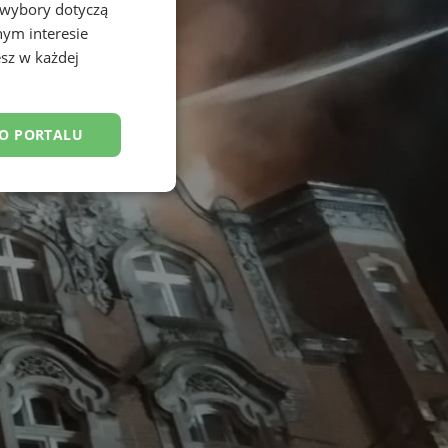
 wybory dotyczą
nym interesie
sz w każdej
DO PORTALU
esklasyfikowane
ane
owanie użytkownika i
j.