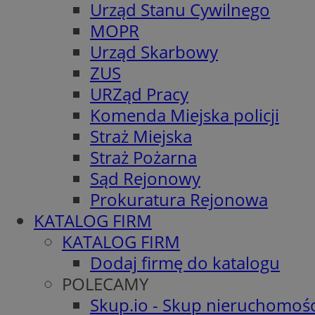
Urząd Stanu Cywilnego
MOPR
Urząd Skarbowy
ZUS
URZąd Pracy
Komenda Miejska policji
Straż Miejska
Straż Pożarna
Sąd Rejonowy
Prokuratura Rejonowa
KATALOG FIRM
KATALOG FIRM
Dodaj firmę do katalogu
POLECAMY
Skup.io - Skup nieruchomośc