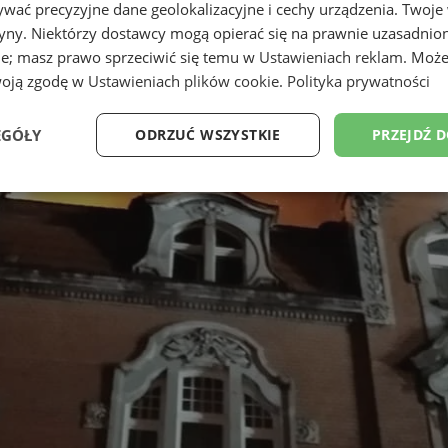
wać precyzyjne dane geolokalizacyjne i cechy urządzenia. Twoje
tryny. Niektórzy dostawcy mogą opierać się na prawnie uzasadnio
ie; masz prawo sprzeciwić się temu w
Ustawieniach reklam
. Może
woją zgodę w
Ustawieniach plików cookie
.
Polityka prywatności
EGÓŁY
ODRZUĆ WSZYSTKIE
PRZEJDŹ 
Wydajność
Targetowanie
Funkcjonalność
Ni
ezbędne
Wydajność
Targetowanie
Funkcjonalność
Niesklasyfikow
ie umożliwiają korzystanie z podstawowych funkcji strony internetowej, takich jak log
Bez niezbędnych plików cookie nie można prawidłowo korzystać ze strony internetowe
Provider
/
Okres
Opis
Domena
przechowywania