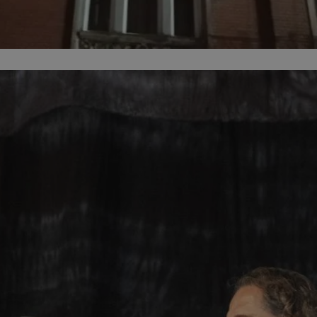
zabrze.com.pl
1 rok
Ten plik cookie przechowuje identyfik
zabrze.com.pl
1 rok
Ten plik cookie przechowuje identyfik
zabrze.com.pl
1 rok
Ten plik cookie przechowuje identyfik
29 minut 53
Ten plik cookie służy do rozróżniania
Cloudflare
sekundy
to korzystne dla strony internetowe
Inc.
umożliwia tworzenie ważnych rapor
.x.com
korzystania z jej witryny internetowe
29 minut 55
Ten plik cookie służy do rozróżniania
Cloudflare
sekund
to korzystne dla strony internetowe
Inc.
umożliwia tworzenie ważnych rapor
.twitter.com
korzystania z jej witryny internetowe
nt
4 tygodnie 2 dni
Ten plik cookie jest używany przez 
CookieScript
Script.com do zapamiętywania prefe
zabrze.com.pl
zgody użytkownika na pliki cookie. J
aby baner cookie Cookie-Script.com 
Google Privacy Policy
METADATA
5 miesięcy 4
Ten plik cookie przechowuje informa
YouTube
tygodnie
użytkownika oraz jego preferencjac
.youtube.com
prywatności podczas korzystania z wi
wybory dotyczące polityki prywatnoś
zgody, zapewniając ich przestrzegan
wizytach. Dzięki temu użytkownik 
konfigurować swoich preferencji, co
zgodność z regulacjami ochrony dan