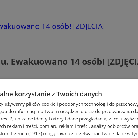
Ewakuowano 14 osób! [ZDJĘCIA]
u. Ewakuowano 14 osób! [ZDJĘCI
lne korzystanie z Twoich danych
rzy używamy plików cookie i podobnych technologii do przechow
ępu do informacji na Twoim urządzeniu oraz do przetwarzania 
dres IP, unikalne identyfikatory i dane przeglądania, w celu wyświ
h reklam i treści, pomiaru reklam i treści, analizy odbiorców or
tron trzecich (1913)
mogą również przetwarzać Twoje dane w tych