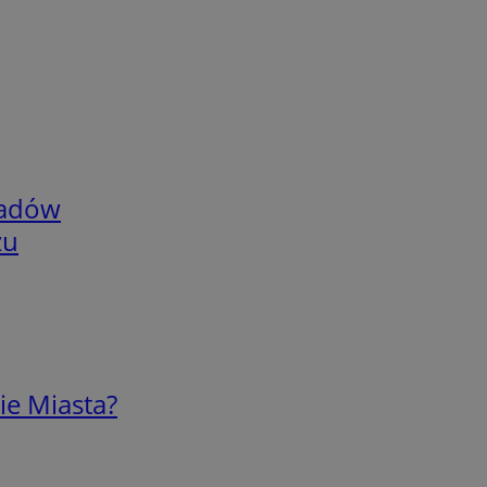
adów
zu
ie Miasta?