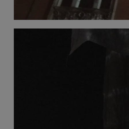
SessID
QeSessID
MvSessID
__cf_bm
__cf_bm
CookieScriptConse
VISITOR_PRIVACY_