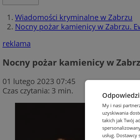
Wiadomości kryminalne w Zabrzu
Nocny pożar kamienicy w Zabrzu. 
reklama
Nocny pożar kamienicy w Zabrz
01 lutego 2023 07:45
Czas czytania: 3 min.
Odpowiedzia
My i nasi partne
uzyskiwania dost
takich jak Twój a
spersonalizowanyc
usług.
Dostawcy s