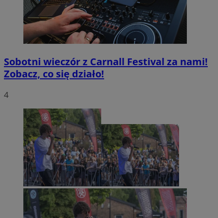
CookieScriptConsent
4 tygodnie 2 dni
CookieScript
zabrze.com.pl
Sobotni wieczór z Carnall Festival za nami!
Zobacz, co się działo!
4
VISITOR_PRIVACY_METADATA
5 miesięcy 4
YouTube
tygodnie
.youtube.com