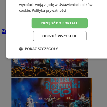
wycofać swoją zgodę w
Ustawieniach plików
cookie
.
Polityka prywatności
PRZEJDŹ DO PORTALU
Za nami finał Carnall Festivalu! [ZDJĘCIA]
ODRZUĆ WSZYSTKIE
POKAŻ SZCZEGÓŁY
Niezbędne
Wydajność
Targetowanie
Funkcjonalność
Niesklasyfikowane