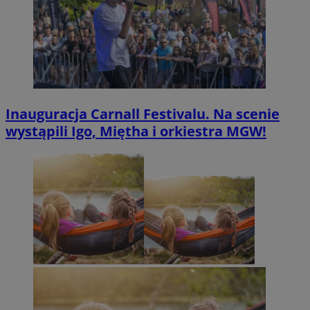
Inauguracja Carnall Festivalu. Na scenie
wystąpili Igo, Miętha i orkiestra MGW!
Provider
/
Nazwa
Domena
prz
ustat_xq6z219uw9556wnynjjmc3hqm16ysi
.ustat.info
Provider
/
Okres
Nazwa
Opis