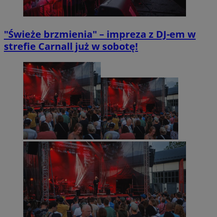
"Świeże brzmienia" – impreza z DJ-em w
strefie Carnall już w sobotę!