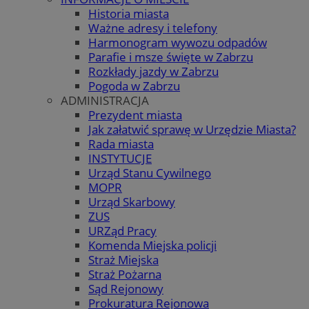
Historia miasta
Ważne adresy i telefony
Harmonogram wywozu odpadów
Parafie i msze święte w Zabrzu
Rozkłady jazdy w Zabrzu
Pogoda w Zabrzu
ADMINISTRACJA
Prezydent miasta
Jak załatwić sprawę w Urzędzie Miasta?
Rada miasta
INSTYTUCJE
Urząd Stanu Cywilnego
MOPR
Urząd Skarbowy
ZUS
URZąd Pracy
Komenda Miejska policji
Straż Miejska
Straż Pożarna
Sąd Rejonowy
Prokuratura Rejonowa