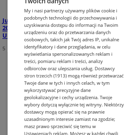
Twoich danych
My i nasi partnerzy używamy plików cookie i
podobnych technologii do przechowywania i
Już w niedzielę startuje Carnall Festiwal
uzyskiwania dostępu do informacji na Twoim
2024 w Zabrzu. Wiemy kto wystąpi! [LINE-
urządzeniu oraz do przetwarzania danych
UP]
osobowych, takich jak Twój adres IP, unikalne
identyfikatory i dane przeglądania, w celu
5
wyświetlania spersonalizowanych reklam i
treści, pomiaru reklam i treści, analizy
odbiorców oraz ulepszania usług.
Dostawcy
stron trzecich (1913)
mogą również przetwarzać
Twoje dane w tych i innych celach, w tym
wykorzystywać precyzyjne dane
geolokalizacyjne i cechy urządzenia. Twoje
wybory dotyczą wyłącznie tej witryny. Niektórzy
dostawcy mogą opierać się na prawnie
uzasadnionym interesie zamiast na zgodzie;
masz prawo sprzeciwić się temu w
Ustawieniach reklam
. Możesz w każdej chwili