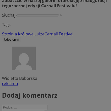
Zobaczcie w naszej galerii fotorelację z inauguracji
tegorocznej edycji Carnall Festivalu!
Słuchaj
⏵︎
Tagi:
Sztolnia Królowa Luiza
Carnall Festival
Udostępnij
Wioletta Baborska
reklama
Dodaj komentarz