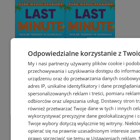
Odpowiedzialne korzystanie z Twoi
My i nasi partnerzy używamy plików cookie i podob
przechowywania i uzyskiwania dostępu do informac
urządzeniu oraz do przetwarzania danych osobowych
adres IP, unikalne identyfikatory i dane przeglądani
spersonalizowanych reklam i treści, pomiaru reklam i
odbiorców oraz ulepszania usług.
Dostawcy stron tr
również przetwarzać Twoje dane w tych i innych cel
wykorzystywać precyzyjne dane geolokalizacyjne i c
Twoje wybory dotyczą wyłącznie tej witryny. Niekt
opierać się na prawnie uzasadnionym interesie zami
prawo sprzeciwić się temu w
Ustawieniach reklam
.