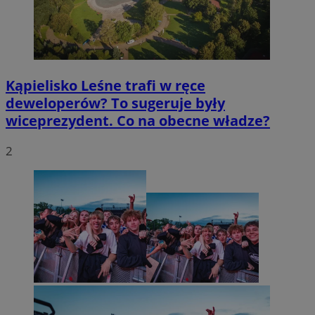
Kąpielisko Leśne trafi w ręce
deweloperów? To sugeruje były
wiceprezydent. Co na obecne władze?
2