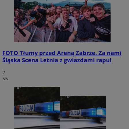
FOTO
Tłumy przed Areną Zabrze. Za nami
Śląska Scena Letnia z gwiazdami rapu!
2
55