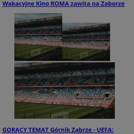
Wakacyjne Kino ROMA zawita na Zaborze
GORĄCY TEMAT
Górnik Zabrze - UEFA: