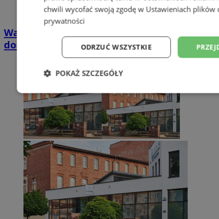
chwili wycofać swoją zgodę w
Ustawieniach plików 
prywatności
Wakacyjny wypoczynek nad Bałtykiem w
domkach Szmaragdowe Morze
ODRZUĆ WSZYSTKIE
PRZEJ
POKAŻ SZCZEGÓŁY
Niezbędne
Wydajność
Targetowani
Niesklasyfikowane
Niezbędne
Wydajność
Targetowanie
Funkcjonalno