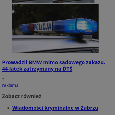
Prowadził BMW mimo sądowego zakazu.
44-latek zatrzymany na DTŚ
2
reklama
Zobacz również
Wiadomości kryminalne w Zabrzu