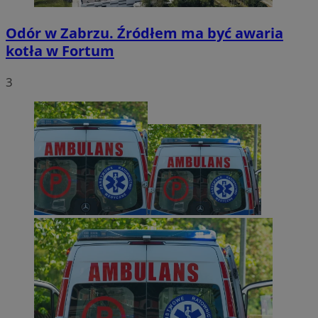
Odór w Zabrzu. Źródłem ma być awaria
kotła w Fortum
3