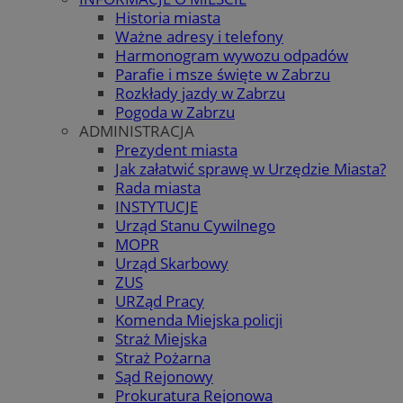
Historia miasta
Ważne adresy i telefony
Harmonogram wywozu odpadów
Parafie i msze święte w Zabrzu
Rozkłady jazdy w Zabrzu
Pogoda w Zabrzu
ADMINISTRACJA
Prezydent miasta
Jak załatwić sprawę w Urzędzie Miasta?
Rada miasta
INSTYTUCJE
Urząd Stanu Cywilnego
MOPR
Urząd Skarbowy
ZUS
URZąd Pracy
Komenda Miejska policji
Straż Miejska
Straż Pożarna
Sąd Rejonowy
Prokuratura Rejonowa