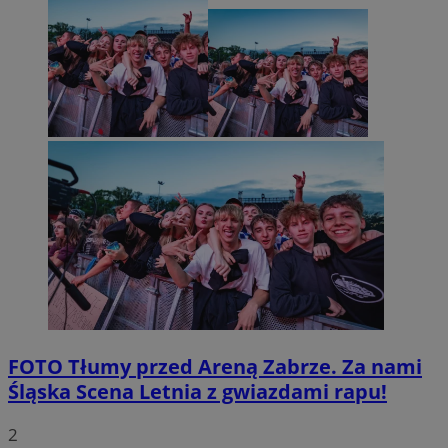
FOTO
Tłumy przed Areną Zabrze. Za nami
Śląska Scena Letnia z gwiazdami rapu!
2