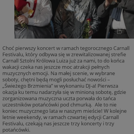
Choć pierwszy koncert w ramach tegorocznego Carnall
Festivalu, który odbywa się w zrewitalizowanej strefie
Carnall Sztolni Królowa Luiza już za nami, to do końca
wakacji czeka nas jeszcze moc atrakcji pełnych
muzycznych emocji. Na małej scenie, w wybrane
soboty, chętni będą mogli posłuchać nowości –
„Świeżego Brzmienia” w wykonaniu DJ-a! Pierwsza
okazja ku temu nadarzyła się w minioną sobotę, gdzie
zorganizowana muzyczna uczta porwała do tańca
uczestników potańcówki pod chmurką. Ale to nie
koniec muzycznego lata w naszym mieście! W kolejne
letnie weekendy, w ramach czwartej edycji Carnall
Festivalu, czekają nas jeszcze trzy koncerty i trzy
potańcówki.