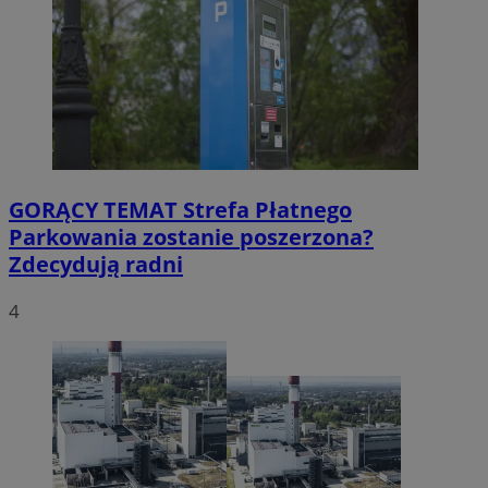
GORĄCY TEMAT
Strefa Płatnego
Parkowania zostanie poszerzona?
Zdecydują radni
4