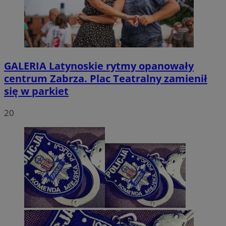
GALERIA
Latynoskie rytmy opanowały
centrum Zabrza. Plac Teatralny zamienił
się w parkiet
20