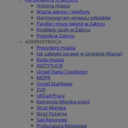
Historia miasta
Ważne adresy i telefony
Harmonogram wywozu odpadów
Parafie i msze święte w Zabrzu
Rozkłady jazdy w Zabrzu
Pogoda w Zabrzu
ADMINISTRACJA
Prezydent miasta
Jak załatwić sprawę w Urzędzie Miasta?
Rada miasta
INSTYTUCJE
Urząd Stanu Cywilnego
MOPR
Urząd Skarbowy
ZUS
URZąd Pracy
Komenda Miejska policji
Straż Miejska
Straż Pożarna
Sąd Rejonowy
Prokuratura Rejonowa