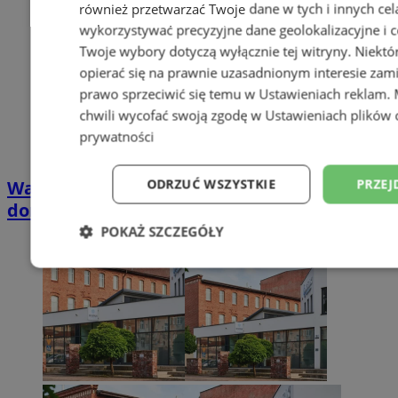
również przetwarzać Twoje dane w tych i innych cel
wykorzystywać precyzyjne dane geolokalizacyjne i c
Twoje wybory dotyczą wyłącznie tej witryny. Niekt
opierać się na prawnie uzasadnionym interesie zami
prawo sprzeciwić się temu w
Ustawieniach reklam
.
chwili wycofać swoją zgodę w
Ustawieniach plików 
prywatności
ODRZUĆ WSZYSTKIE
PRZEJ
Wakacyjny wypoczynek nad Bałtykiem w
domkach Szmaragdowe Morze
POKAŻ SZCZEGÓŁY
Niezbędne
Wydajność
Targetowani
Niesklasyfikowane