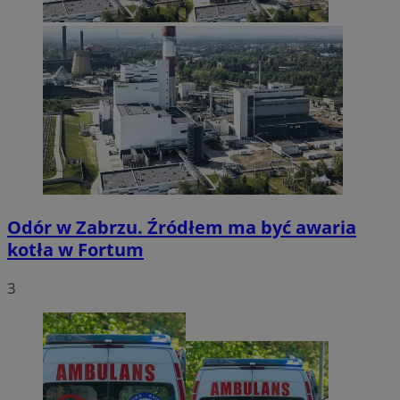
Odór w Zabrzu. Źródłem ma być awaria
kotła w Fortum
3