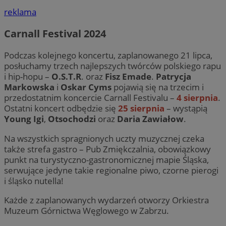
reklama
Carnall Festival 2024
Podczas kolejnego koncertu, zaplanowanego 21 lipca,
posłuchamy trzech najlepszych twórców polskiego rapu
i hip-hopu –
O.S.T.R
. oraz
Fisz Emade
.
Patrycja
Markowska
i
Oskar Cyms
pojawią się na trzecim i
przedostatnim koncercie Carnall Festivalu –
4 sierpnia
.
Ostatni koncert odbędzie się
25 sierpnia
– wystąpią
Young Igi
,
Otsochodzi
oraz
Daria Zawiałow
.
Na wszystkich spragnionych uczty muzycznej czeka
także strefa gastro – Pub Zmiękczalnia, obowiązkowy
punkt na turystyczno-gastronomicznej mapie Śląska,
serwujące jedyne takie regionalne piwo, czorne pierogi
i śląsko nutella!
Każde z zaplanowanych wydarzeń otworzy Orkiestra
Muzeum Górnictwa Węglowego w Zabrzu.