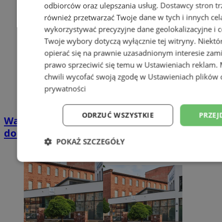
odbiorców oraz ulepszania usług.
Dostawcy stron tr
również przetwarzać Twoje dane w tych i innych cel
wykorzystywać precyzyjne dane geolokalizacyjne i c
Twoje wybory dotyczą wyłącznie tej witryny. Niekt
opierać się na prawnie uzasadnionym interesie zami
prawo sprzeciwić się temu w
Ustawieniach reklam
.
chwili wycofać swoją zgodę w
Ustawieniach plików 
prywatności
ODRZUĆ WSZYSTKIE
PRZEJ
Wakacyjny wypoczynek nad Bałtykiem w
domkach Szmaragdowe Morze
POKAŻ SZCZEGÓŁY
Niezbędne
Wydajność
Targetowani
Niesklasyfikowane