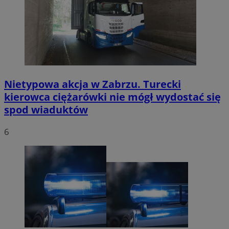
Nietypowa akcja w Zabrzu. Turecki
kierowca ciężarówki nie mógł wydostać się
spod wiaduktów
6