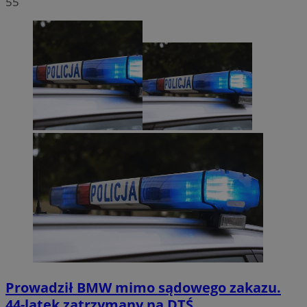
55
Prowadził BMW mimo sądowego zakazu.
44-latek zatrzymany na DTŚ