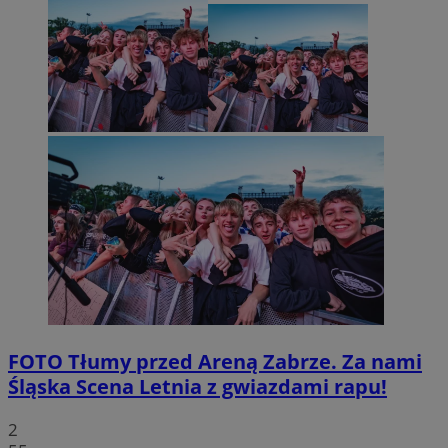
FOTO
Tłumy przed Areną Zabrze. Za nami
Śląska Scena Letnia z gwiazdami rapu!
2