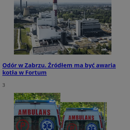
Odór w Zabrzu. Źródłem ma być awaria
kotła w Fortum
3