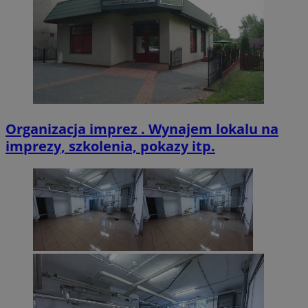
VISITOR_PRIVACY_METADATA
5 miesięcy 4
YouTube
tygodnie
.youtube.com
Organizacja imprez . Wynajem lokalu na
imprezy, szkolenia, pokazy itp.