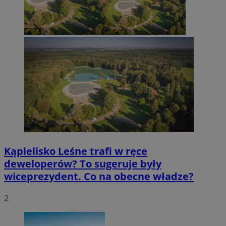
Kąpielisko Leśne trafi w ręce
deweloperów? To sugeruje były
wiceprezydent. Co na obecne władze?
2