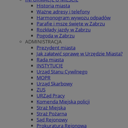
Historia miasta
Ważne adresy i telefony
Harmonogram wywozu odpadów
Parafie i msze święte w Zabrzu
Rozkłady jazdy w Zabrzu
Pogoda w Zabrzu
ADMINISTRACJA
Prezydent miasta
Jak załatwić sprawę w Urzędzie Miasta?
Rada miasta
INSTYTUCJE
Urząd Stanu Cywilnego
MOPR
Urząd Skarbowy
ZUS
URZąd Pracy
Komenda Miejska policji
Straż Miejska
Straż Pożarna
Sąd Rejonowy
Prokuratura Rejonowa