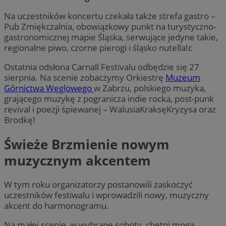
Na uczestników koncertu czekała także strefa gastro –
Pub Zmiękczalnia, obowiązkowy punkt na turystyczno-
gastronomicznej mapie Śląska, serwujące jedyne takie,
regionalne piwo, czorne pierogi i śląsko nutella!c
Ostatnia odsłona Carnall Festivalu odbędzie się 27
sierpnia. Na scenie zobaczymy Orkiestrę
Muzeum
Górnictwa Węglowego
w Zabrzu, polskiego muzyka,
grającego muzykę z pogranicza indie rocka, post-punk
revival i poezji śpiewanej – WalusiaKraksęKryzysa oraz
Brodkę!
Świeże Brzmienie nowym
muzycznym akcentem
W tym roku organizatorzy postanowili zaskoczyć
uczestników festiwalu i wprowadzili nowy, muzyczny
akcent do harmonogramu.
Na małej scenie, w wybrane soboty, chętni mogą