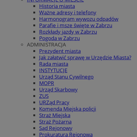
Historia miasta
Ważne adresy i telefony
Harmonogram wywozu odpadów
Parafie i msze święte w Zabrzu
Rozkłady jazdy w Zabrzu
Pogoda w Zabrzu
ADMINISTRACJA
Prezydent miasta
Jak załatwić sprawę w Urzędzie Miasta?
Rada miasta
INSTYTUCJE
Urząd Stanu Cywilnego
MOPR
Urząd Skarbowy
ZUS
URZąd Pracy
Komenda Miejska policji
Straż Miejska
Straż Pożarna
Sąd Rejonowy
Prokuratura Rejonowa