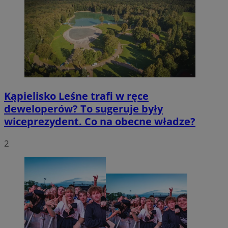
Kąpielisko Leśne trafi w ręce
deweloperów? To sugeruje były
wiceprezydent. Co na obecne władze?
2