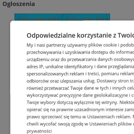
Ogłoszenia
Odpowiedzialne korzystanie z Twoi
My i nasi partnerzy używamy plików cookie i podob
przechowywania i uzyskiwania dostępu do informac
urządzeniu oraz do przetwarzania danych osobowych
adres IP, unikalne identyfikatory i dane przeglądani
spersonalizowanych reklam i treści, pomiaru reklam i
odbiorców oraz ulepszania usług.
Dostawcy stron tr
również przetwarzać Twoje dane w tych i innych cel
wykorzystywać precyzyjne dane geolokalizacyjne i c
Twoje wybory dotyczą wyłącznie tej witryny. Niekt
opierać się na prawnie uzasadnionym interesie zami
prawo sprzeciwić się temu w
Ustawieniach reklam
.
chwili wycofać swoją zgodę w
Ustawieniach plików 
prywatności