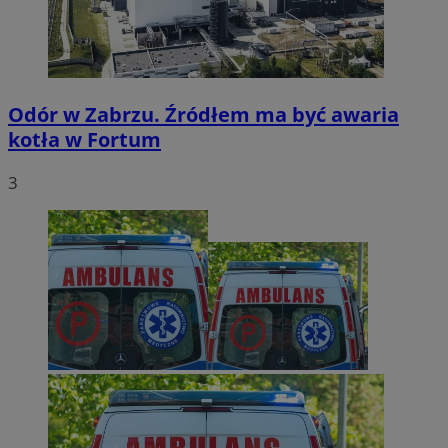
Odór w Zabrzu. Źródłem ma być awaria
kotła w Fortum
3