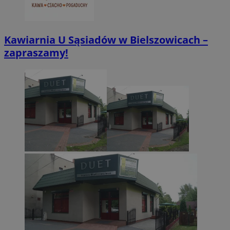
Kawiarnia U Sąsiadów w Bielszowicach –
zapraszamy!
CookieScriptConsent
4 tygodnie 2 dn
CookieScript
zabrze.com.pl
VISITOR_PRIVACY_METADATA
5 miesięcy 4
YouTube
tygodnie
.youtube.com