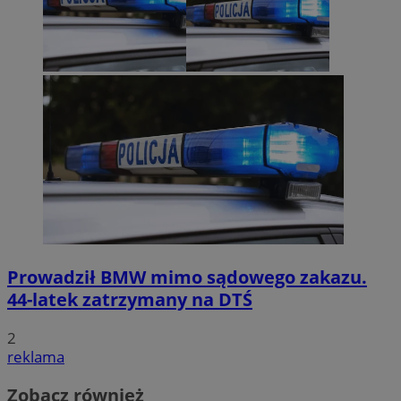
Prowadził BMW mimo sądowego zakazu.
44-latek zatrzymany na DTŚ
2
reklama
Zobacz również