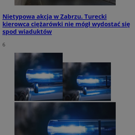
Nietypowa akcja w Zabrzu. Turecki
kierowca ciężarówki nie mógł wydostać się
spod wiaduktów
6