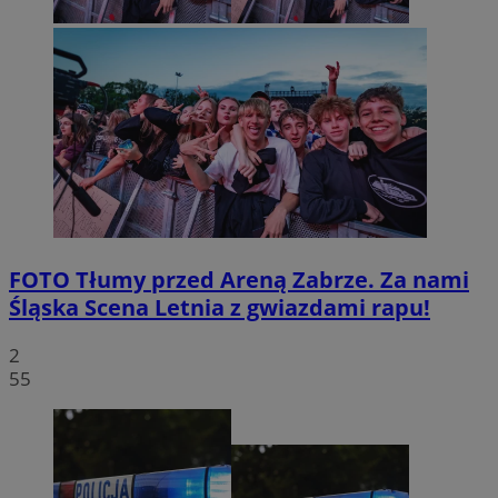
FOTO
Tłumy przed Areną Zabrze. Za nami
Śląska Scena Letnia z gwiazdami rapu!
2
55