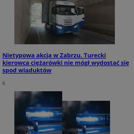
Nietypowa akcja w Zabrzu. Turecki
kierowca ciężarówki nie mógł wydostać się
spod wiaduktów
6