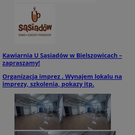
VISITOR_PRIVACY_METADATA
5 miesięcy 4
YouTube
tygodnie
.youtube.com
Kawiarnia U Sąsiadów w Bielszowicach –
zapraszamy!
Organizacja imprez . Wynajem lokalu na
imprezy, szkolenia, pokazy itp.