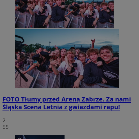
FOTO
Tłumy przed Areną Zabrze. Za nami
Śląska Scena Letnia z gwiazdami rapu!
2
55