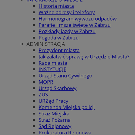
Historia miasta
Ważne adresy i telefony
Harmonogram wywozu odpadów
Parafie i msze święte w Zabrzu
Rozkłady jazdy w Zabrzu
Pogoda w Zabrzu
ADMINISTRACJA
Prezydent miasta
Jak załatwić sprawę w Urzędzie Miasta?
Rada miasta
INSTYTUCJE
Urząd Stanu Cywilnego
MOPR
Urząd Skarbowy
ZUS
URZąd Pracy
Komenda Miejska policji
Straż Miejska
Straż Pożarna
Sąd Rejonowy
Prokuratura Rejonowa