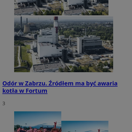
Odór w Zabrzu. Źródłem ma być awaria
kotła w Fortum
3