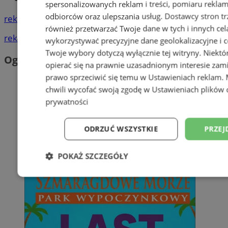
spersonalizowanych reklam i treści, pomiaru reklam i
odbiorców oraz ulepszania usług.
Dostawcy stron tr
reklama
również przetwarzać Twoje dane w tych i innych cel
reklama
wykorzystywać precyzyjne dane geolokalizacyjne i c
Twoje wybory dotyczą wyłącznie tej witryny. Niekt
Ogłoszenia
opierać się na prawnie uzasadnionym interesie zami
prawo sprzeciwić się temu w
Ustawieniach reklam
.
chwili wycofać swoją zgodę w
Ustawieniach plików 
prywatności
ODRZUĆ WSZYSTKIE
PRZEJ
POKAŻ SZCZEGÓŁY
Niezbędne
Wydajność
Targetowani
Niesklasyfikowane