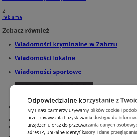
2
reklama
Zobacz również
Wiadomości kryminalne w Zabrzu
Wiadomości lokalne
Wiadomości sportowe
Odpowiedzialne korzystanie z Twoi
Optyk, okulista
My i nasi partnerzy używamy plików cookie i podob
Zabrze
przechowywania i uzyskiwania dostępu do informac
Największy sklep z częściami online!
urządzeniu oraz do przetwarzania danych osobowych
Książeczka sanepidowska
adres IP, unikalne identyfikatory i dane przeglądani
Tworzenie stron www -Zabrze