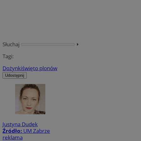
Słuchaj
⏵︎
Tagi:
Dożynki
święto plonów
Udostępnij
Justyna Dudek
Źródło:
UM Zabrze
reklama