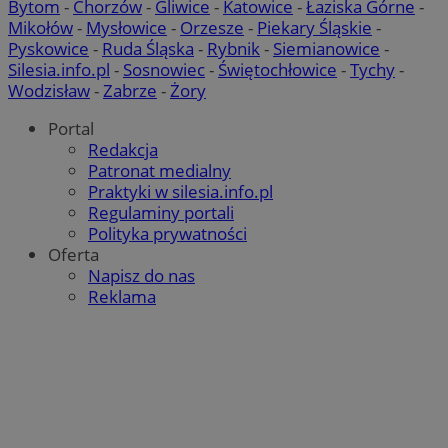
Bytom
-
Chorzów
-
Gliwice
-
Katowice
-
Łaziska Górne
-
Mikołów
-
Mysłowice
-
Orzesze
-
Piekary Śląskie
-
Pyskowice
-
Ruda Śląska
-
Rybnik
-
Siemianowice
-
Silesia.info.pl
-
Sosnowiec
-
Świętochłowice
-
Tychy
-
Wodzisław
-
Zabrze
-
Żory
Portal
VISITOR_PRIVACY_METADATA
5 miesięcy 4
Redakcja
YouTube
tygodnie
.youtube.com
Patronat medialny
Praktyki w silesia.info.pl
Regulaminy portali
Polityka prywatności
Oferta
Napisz do nas
Reklama