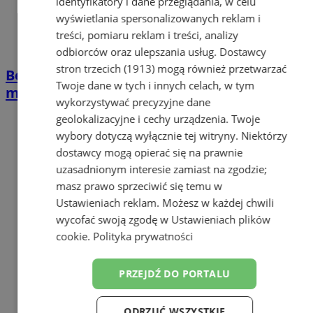
identyfikatory i dane przeglądania, w celu
wyświetlania spersonalizowanych reklam i
treści, pomiaru reklam i treści, analizy
odbiorców oraz ulepszania usług.
Dostawcy
stron trzecich (1913)
mogą również przetwarzać
Bezpłatna joga i pilates w Zabrzu. Weź
Twoje dane w tych i innych celach, w tym
matę i dołącz!
wykorzystywać precyzyjne dane
geolokalizacyjne i cechy urządzenia. Twoje
wybory dotyczą wyłącznie tej witryny. Niektórzy
dostawcy mogą opierać się na prawnie
uzasadnionym interesie zamiast na zgodzie;
masz prawo sprzeciwić się temu w
Ustawieniach reklam
. Możesz w każdej chwili
wycofać swoją zgodę w
Ustawieniach plików
cookie
.
Polityka prywatności
PRZEJDŹ DO PORTALU
ODRZUĆ WSZYSTKIE