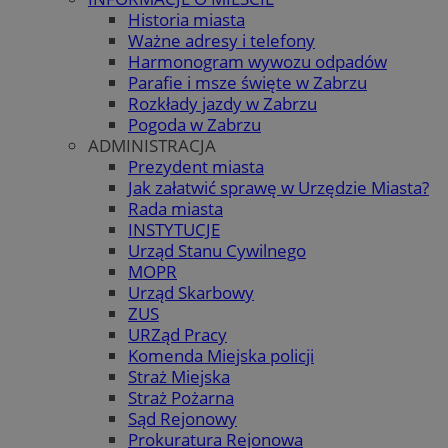
Historia miasta
Ważne adresy i telefony
Harmonogram wywozu odpadów
Parafie i msze święte w Zabrzu
Rozkłady jazdy w Zabrzu
Pogoda w Zabrzu
ADMINISTRACJA
Prezydent miasta
Jak załatwić sprawę w Urzędzie Miasta?
Rada miasta
INSTYTUCJE
Urząd Stanu Cywilnego
MOPR
Urząd Skarbowy
ZUS
URZąd Pracy
Komenda Miejska policji
Straż Miejska
Straż Pożarna
Sąd Rejonowy
Prokuratura Rejonowa