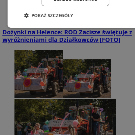
POKAŻ SZCZEGÓŁY
Niezbędne
Wydajność
Targetowanie
Dożynki na Helence: ROD Zacisze świętuje z
wyróżnieniami dla Działkowców [FOTO]
Funkcjonalność
Niesklasyfikowane
Niezbędne
Wydajność
Targetowanie
Funkcjonalność
Niesklasyfikowane
Niezbędne pliki cookie umożliwiają korzystanie z
podstawowych funkcji strony internetowej, takich jak
logowanie użytkownika i zarządzanie kontem. Bez
niezbędnych plików cookie nie można prawidłowo
korzystać ze strony internetowej.