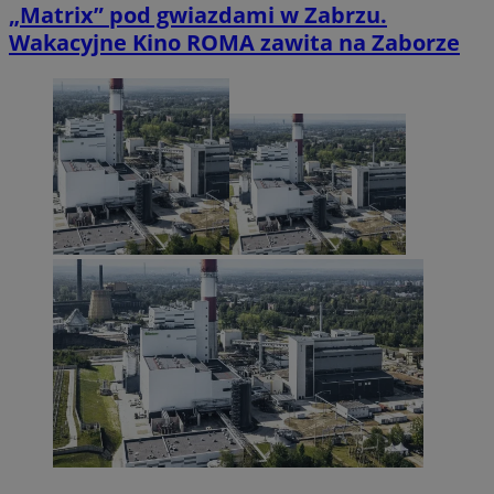
„Matrix” pod gwiazdami w Zabrzu.
Wakacyjne Kino ROMA zawita na Zaborze