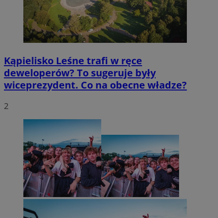
Kąpielisko Leśne trafi w ręce
deweloperów? To sugeruje były
wiceprezydent. Co na obecne władze?
2