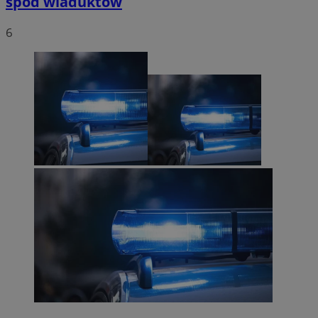
spod wiaduktów
6