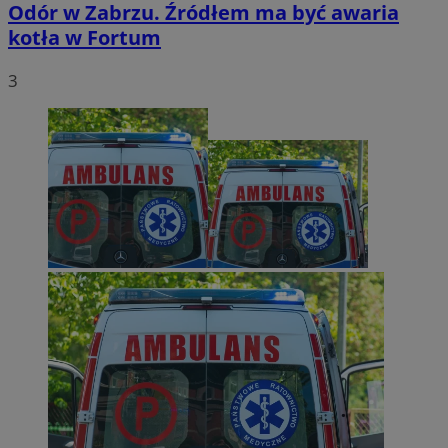
Odór w Zabrzu. Źródłem ma być awaria
kotła w Fortum
3