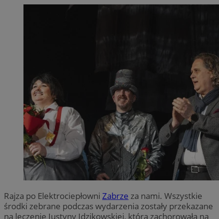
Rajza po Elektrociepłowni
Zabrze
za nami. Wszystkie
środki zebrane podczas wydarzenia zostały przekazane
na leczenie Justyny Idzikowskiej, która zachorowała na