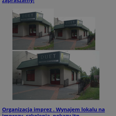
zapraszamy!
.twitter.com
CookieScriptConsent
4 tygodnie 2 dn
CookieScript
zabrze.com.pl
VISITOR_PRIVACY_METADATA
5 miesięcy 4
YouTube
tygodnie
.youtube.com
Organizacja imprez . Wynajem lokalu na
imprezy, szkolenia, pokazy itp.