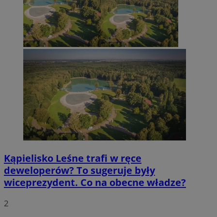
Kąpielisko Leśne trafi w ręce
deweloperów? To sugeruje były
wiceprezydent. Co na obecne władze?
2