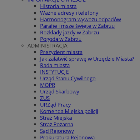
Historia miasta
Ważne adresy i telefony
Harmonogram wywozu odpadów
Parafie i msze święte w Zabrzu
Rozkłady jazdy w Zabrzu
Pogoda w Zabrzu
ADMINISTRACJA
Prezydent miasta
Jak załatwić sprawę w Urzędzie Miasta?
Rada miasta
INSTYTUCJE
Urząd Stanu Cywilnego
MOPR
Urząd Skarbowy
ZUS
URZąd Pracy
Komenda Miejska policji
Straż Miejska
Straż Pożarna
Sąd Rejonowy
Prokuratura Rejonowa