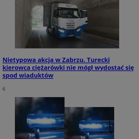
Nietypowa akcja w Zabrzu. Turecki
kierowca ciężarówki nie mógł wydostać się
spod wiaduktów
6