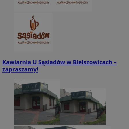
CookieScriptConsent
4 tygodnie 2 dn
CookieScript
zabrze.com.pl
Kawiarnia U Sąsiadów w Bielszowicach –
zapraszamy!
VISITOR_PRIVACY_METADATA
5 miesięcy 4
YouTube
tygodnie
.youtube.com