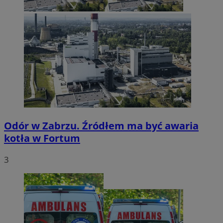
Odór w Zabrzu. Źródłem ma być awaria
kotła w Fortum
3