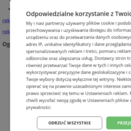
Tworzenie stron www -Zabrze
Odpowiedzialne korzystanie z Twoi
reklama
My i nasi partnerzy używamy plików cookie i podob
przechowywania i uzyskiwania dostępu do informac
reklama
urządzeniu oraz do przetwarzania danych osobowych
Ogłoszenia
adres IP, unikalne identyfikatory i dane przeglądani
spersonalizowanych reklam i treści, pomiaru reklam i
odbiorców oraz ulepszania usług.
Dostawcy stron tr
również przetwarzać Twoje dane w tych i innych cel
wykorzystywać precyzyjne dane geolokalizacyjne i c
Twoje wybory dotyczą wyłącznie tej witryny. Niekt
opierać się na prawnie uzasadnionym interesie zami
prawo sprzeciwić się temu w
Ustawieniach reklam
.
chwili wycofać swoją zgodę w
Ustawieniach plików 
prywatności
ODRZUĆ WSZYSTKIE
PRZEJ