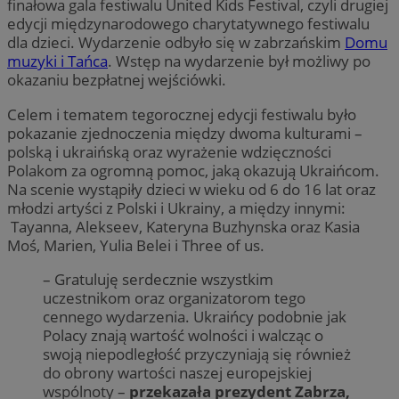
finałowa gala festiwalu United Kids Festival, czyli drugiej
edycji międzynarodowego charytatywnego festiwalu
dla dzieci. Wydarzenie odbyło się w zabrzańskim
Domu
muzyki i Tańca
. Wstęp na wydarzenie był możliwy po
okazaniu bezpłatnej wejściówki.
Celem i tematem tegorocznej edycji festiwalu było
pokazanie zjednoczenia między dwoma kulturami –
polską i ukraińską oraz wyrażenie wdzięczności
Polakom za ogromną pomoc, jaką okazują Ukraińcom.
Na scenie wystąpiły dzieci w wieku od 6 do 16 lat oraz
młodzi artyści z Polski i Ukrainy, a między innymi:
Tayanna, Alekseev, Kateryna Buzhynska oraz Kasia
Moś, Marien, Yulia Belei i Three of us.
– Gratuluję serdecznie wszystkim
uczestnikom oraz organizatorom tego
cennego wydarzenia. Ukraińcy podobnie jak
Polacy znają wartość wolności i walcząc o
swoją niepodległość przyczyniają się również
do obrony wartości naszej europejskiej
wspólnoty –
przekazała prezydent Zabrza,