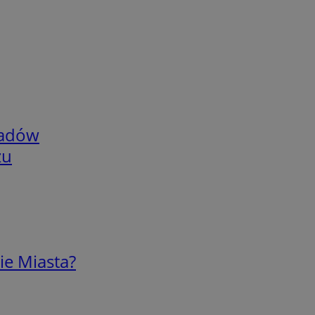
adów
zu
ie Miasta?