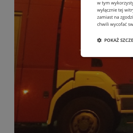
w tym wykorzysty
wyłącznie tej wi
zamiast na zgodz
chwili wycofać s
POKAŻ SZCZ
Niezbędne
Ni
Niezbędne pliki cook
zarządzanie kontem. 
Nazwa