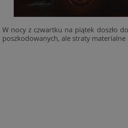
SessID
QeSessID
MvSessID
W nocy z czwartku na piątek doszło do
__cf_bm
poszkodowanych, ale straty materialne
__cf_bm
CookieScriptConse
VISITOR_PRIVACY_