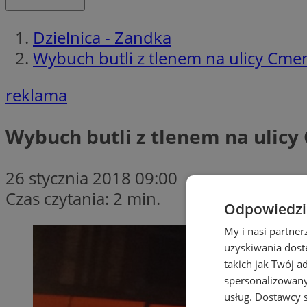
Dzielnica - Zandka
Wybuch butli z tlenem na ulicy Cmen
reklama
Wybuch butli z tlenem na ulicy
26 stycznia 2018 09:00
Czas czytania: 2 min.
Odpowiedzia
My i nasi partne
uzyskiwania dost
takich jak Twój a
spersonalizowanyc
usług.
Dostawcy s