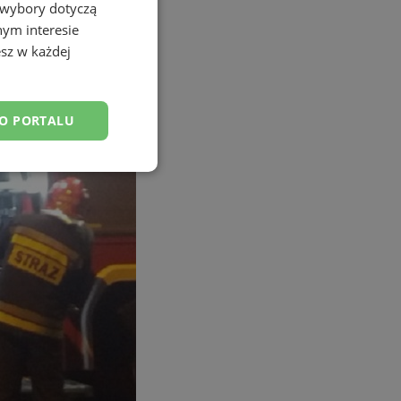
 wybory dotyczą
nym interesie
sz w każdej
DO PORTALU
esklasyfikowane
ane
owanie użytkownika i
j.