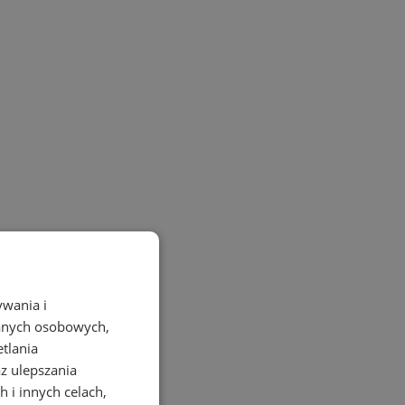
ywania i
danych osobowych,
etlania
az ulepszania
 i innych celach,