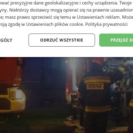
wać precyzyjne dane geolokalizacyjne i cechy urządzenia. Twoje
tryny. Niektórzy dostawcy mogą opierać się na prawnie uzasadnio
ie; masz prawo sprzeciwić się temu w
Ustawieniach reklam
. Może
woją zgodę w
Ustawieniach plików cookie
.
Polityka prywatności
EGÓŁY
ODRZUĆ WSZYSTKIE
PRZEJDŹ 
Wydajność
Targetowanie
Funkcjonalność
Ni
ezbędne
Wydajność
Targetowanie
Funkcjonalność
Niesklasyfikow
ie umożliwiają korzystanie z podstawowych funkcji strony internetowej, takich jak log
Bez niezbędnych plików cookie nie można prawidłowo korzystać ze strony internetowe
Provider
/
Okres
Opis
Domena
przechowywania