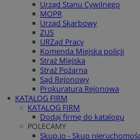
Urząd Stanu Cywilnego
MOPR
Urząd Skarbowy
ZUS
URZąd Pracy
Komenda Miejska policji
Straż Miejska
Straż Pożarna
Sąd Rejonowy
Prokuratura Rejonowa
KATALOG FIRM
KATALOG FIRM
Dodaj firmę do katalogu
POLECAMY
Skup.io - Skup nieruchomośc