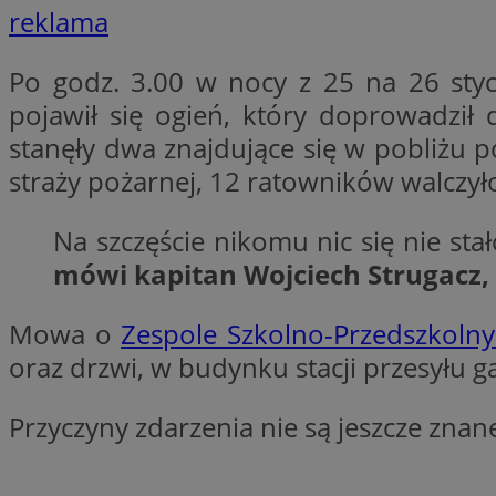
reklama
Nazwa
Nazwa
ustat_xq6z219uw9
Po godz. 3.00 w nocy z 25 na 26 sty
Nazwa
__Secure-YNID
_clck
pojawił się ogień, który doprowadził 
__gads
stanęły dwa znajdujące się w pobliżu 
straży pożarnej, 12 ratowników walczył
FCCDCF
MUID
__eoi
Na szczęście nikomu nic się nie st
mówi kapitan Wojciech Strugacz,
ANONCHK
_clsk
Mowa o
Zespole Szkolno-Przedszkoln
test_cookie
oraz drzwi, w budynku stacji przesyłu g
_ga_NBM6HFESG6
_fbp
Przyczyny zdarzenia nie są jeszcze znan
OAID
MR