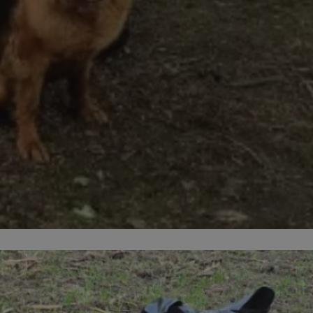
ator sesji.
ator sesji.
ator sesji.
 ludzi i botów. Jest
j, ponieważ
tów na temat
j.
 ludzi i botów. Jest
j, ponieważ
tów na temat
j.
usługę Cookie-
rencji dotyczących
est to konieczne,
działał poprawnie.
cje o zgodzie
h dotyczących
tryny. Rejestruje
ci i ustawień
ie w kolejnych
nie musi ponownie
 zwiększa wygodę i
ych.