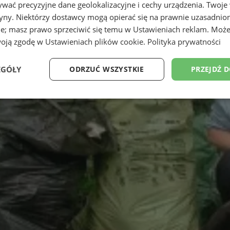
wać precyzyjne dane geolokalizacyjne i cechy urządzenia. Twoje
tryny. Niektórzy dostawcy mogą opierać się na prawnie uzasadnio
ie; masz prawo sprzeciwić się temu w
Ustawieniach reklam
. Może
woją zgodę w
Ustawieniach plików cookie
.
Polityka prywatności
EGÓŁY
ODRZUĆ WSZYSTKIE
PRZEJDŹ 
Wydajność
Targetowanie
Funkcjonalność
Ni
ezbędne
Wydajność
Targetowanie
Funkcjonalność
Niesklasyfikow
ie umożliwiają korzystanie z podstawowych funkcji strony internetowej, takich jak log
Bez niezbędnych plików cookie nie można prawidłowo korzystać ze strony internetowe
Provider
/
Okres
Opis
Domena
przechowywania