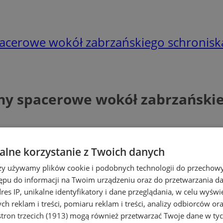
pacerowe wokół zabrzańskiego schronisk
eny spacerowe wokół zabrzańskie
lne korzystanie z Twoich danych
rzy używamy plików cookie i podobnych technologii do przechow
ępu do informacji na Twoim urządzeniu oraz do przetwarzania 
dres IP, unikalne identyfikatory i dane przeglądania, w celu wyświ
h reklam i treści, pomiaru reklam i treści, analizy odbiorców or
tron trzecich (1913)
mogą również przetwarzać Twoje dane w tych