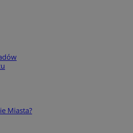
adów
zu
ie Miasta?