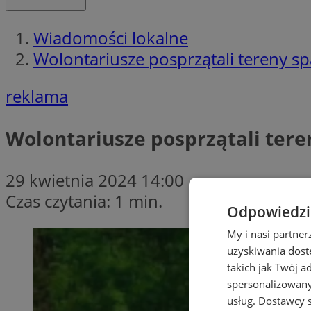
Wiadomości lokalne
Wolontariusze posprzątali tereny s
reklama
Wolontariusze posprzątali ter
29 kwietnia 2024 14:00
Czas czytania: 1 min.
Odpowiedzia
My i nasi partne
uzyskiwania dost
takich jak Twój a
spersonalizowanyc
usług.
Dostawcy s