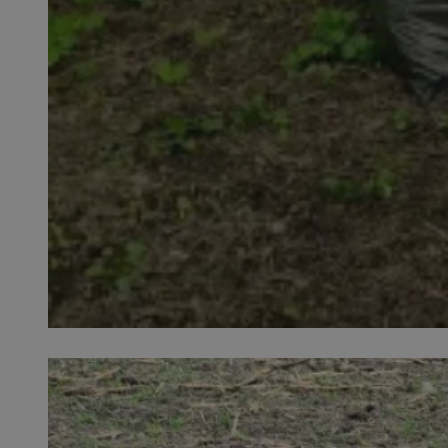
SessID
QeSessID
MvSessID
__cf_bm
__cf_bm
CookieScriptConse
VISITOR_PRIVACY_