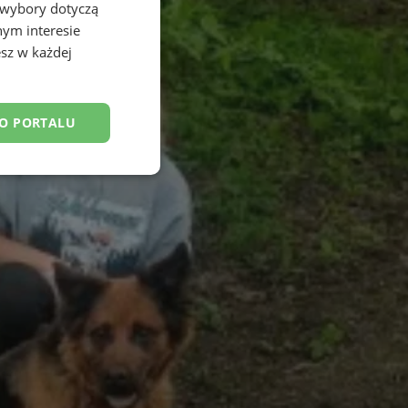
 wybory dotyczą
nym interesie
sz w każdej
DO PORTALU
esklasyfikowane
ane
owanie użytkownika i
j.