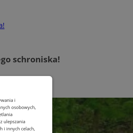
a!
go schroniska!
ywania i
danych osobowych,
etlania
az ulepszania
 i innych celach,