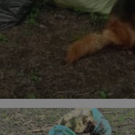
zabrze.com.pl
1 rok
Ten plik cookie przechowuje identyfik
zabrze.com.pl
1 rok
Ten plik cookie przechowuje identyfik
zabrze.com.pl
1 rok
Ten plik cookie przechowuje identyfik
29 minut 53
Ten plik cookie służy do rozróżniania
Cloudflare
sekundy
to korzystne dla strony internetowe
Inc.
umożliwia tworzenie ważnych rapor
.x.com
korzystania z jej witryny internetowe
29 minut 55
Ten plik cookie służy do rozróżniania
Cloudflare
sekund
to korzystne dla strony internetowe
Inc.
umożliwia tworzenie ważnych rapor
.twitter.com
korzystania z jej witryny internetowe
nt
4 tygodnie 2 dni
Ten plik cookie jest używany przez 
CookieScript
Script.com do zapamiętywania prefe
zabrze.com.pl
zgody użytkownika na pliki cookie. J
aby baner cookie Cookie-Script.com 
Google Privacy Policy
METADATA
5 miesięcy 4
Ten plik cookie przechowuje informa
YouTube
tygodnie
użytkownika oraz jego preferencjac
.youtube.com
prywatności podczas korzystania z wi
wybory dotyczące polityki prywatnoś
zgody, zapewniając ich przestrzegan
wizytach. Dzięki temu użytkownik 
konfigurować swoich preferencji, co
zgodność z regulacjami ochrony dan