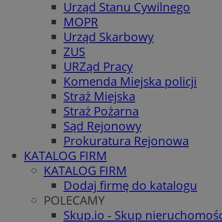
Urząd Stanu Cywilnego
MOPR
Urząd Skarbowy
ZUS
URZąd Pracy
Komenda Miejska policji
Straż Miejska
Straż Pożarna
Sąd Rejonowy
Prokuratura Rejonowa
KATALOG FIRM
KATALOG FIRM
Dodaj firmę do katalogu
POLECAMY
Skup.io - Skup nieruchomośc