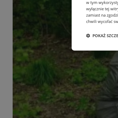
w tym wykorzysty
wyłącznie tej wi
zamiast na zgodz
chwili wycofać s
POKAŻ SZCZ
Niezbędne
Ni
Niezbędne pliki cook
zarządzanie kontem. 
Nazwa