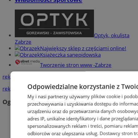
Optyk, okulista
Zabrze
Największy sklep z częściami online!
Książeczka sanepidowska
Tworzenie stron www -Zabrze
reklama
Odpowiedzialne korzystanie z Twoi
reklama
My i nasi partnerzy używamy plików cookie i podob
Ogłoszenia
przechowywania i uzyskiwania dostępu do informac
urządzeniu oraz do przetwarzania danych osobowych
adres IP, unikalne identyfikatory i dane przeglądani
spersonalizowanych reklam i treści, pomiaru reklam i
odbiorców oraz ulepszania usług.
Dostawcy stron tr