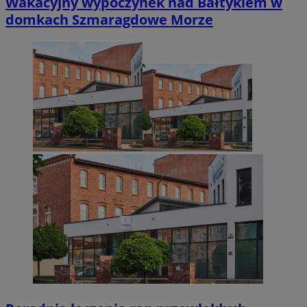
Wakacyjny wypoczynek nad Bałtykiem w
domkach Szmaragdowe Morze
Niezbędne
Wydajność
Targetowanie
Funkcjonalno
Niezbędne pliki cookie umożliwiają korzystanie z podstawowych fun
takich jak logowanie użytkownika i zarządzanie kontem. Bez niezb
można prawidłowo korzystać ze strony internetowej.
Provider
/
Okres
Nazwa
Domena
przechowywani
SessID
zabrze.com.pl
1 rok
QeSessID
zabrze.com.pl
1 rok
MvSessID
zabrze.com.pl
1 rok
__cf_bm
29 minut 53
Cloudflare
sekundy
Inc.
.x.com