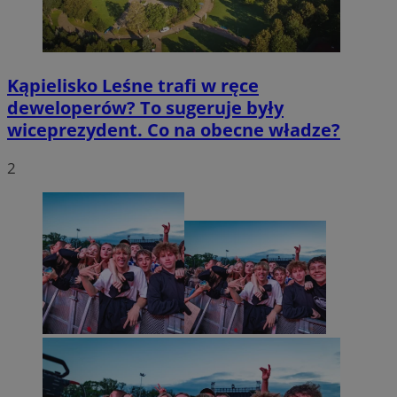
Kąpielisko Leśne trafi w ręce
deweloperów? To sugeruje były
wiceprezydent. Co na obecne władze?
2