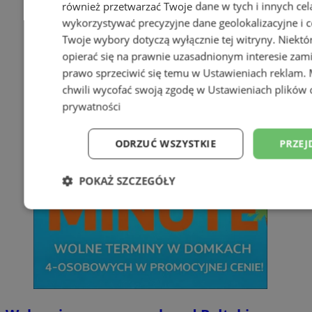
również przetwarzać Twoje dane w tych i innych cel
wykorzystywać precyzyjne dane geolokalizacyjne i c
Twoje wybory dotyczą wyłącznie tej witryny. Niekt
opierać się na prawnie uzasadnionym interesie zami
prawo sprzeciwić się temu w
Ustawieniach reklam
.
chwili wycofać swoją zgodę w
Ustawieniach plików 
prywatności
ODRZUĆ WSZYSTKIE
PRZEJ
POKAŻ SZCZEGÓŁY
Niezbędne
Wydajność
Targetowani
Niesklasyfikowane