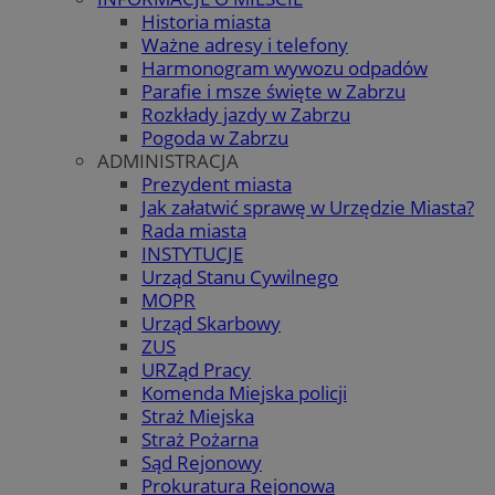
Historia miasta
Ważne adresy i telefony
Harmonogram wywozu odpadów
Parafie i msze święte w Zabrzu
Rozkłady jazdy w Zabrzu
Pogoda w Zabrzu
ADMINISTRACJA
Prezydent miasta
Jak załatwić sprawę w Urzędzie Miasta?
Rada miasta
INSTYTUCJE
Urząd Stanu Cywilnego
MOPR
Urząd Skarbowy
ZUS
URZąd Pracy
Komenda Miejska policji
Straż Miejska
Straż Pożarna
Sąd Rejonowy
Prokuratura Rejonowa