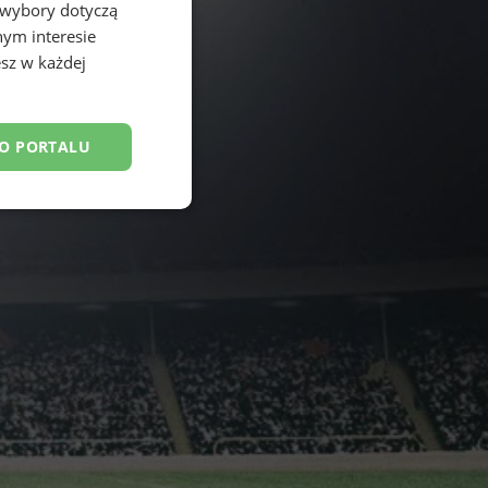
 wybory dotyczą
nym interesie
sz w każdej
DO PORTALU
esklasyfikowane
ane
owanie użytkownika i
j.