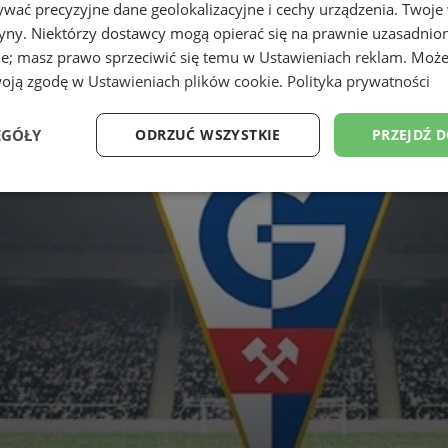
wać precyzyjne dane geolokalizacyjne i cechy urządzenia. Twoje
tryny. Niektórzy dostawcy mogą opierać się na prawnie uzasadnio
ie; masz prawo sprzeciwić się temu w
Ustawieniach reklam
. Może
woją zgodę w
Ustawieniach plików cookie
.
Polityka prywatności
EGÓŁY
ODRZUĆ WSZYSTKIE
PRZEJDŹ 
Wydajność
Targetowanie
Funkcjonalność
Ni
ezbędne
Wydajność
Targetowanie
Funkcjonalność
Niesklasyfikow
ie umożliwiają korzystanie z podstawowych funkcji strony internetowej, takich jak log
Bez niezbędnych plików cookie nie można prawidłowo korzystać ze strony internetowe
Provider
/
Okres
Opis
Domena
przechowywania