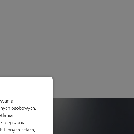
ywania i
danych osobowych,
etlania
az ulepszania
 i innych celach,