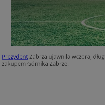
SessID
QeSessID
MvSessID
__cf_bm
__cf_bm
Prezydent
Zabrza ujawniła wczoraj długo
CookieScriptConse
zakupem Górnika Zabrze.
VISITOR_PRIVACY_