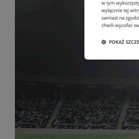
w tym wykorzysty
wyłącznie tej wi
zamiast na zgodz
chwili wycofać s
POKAŻ SZCZ
Niezbędne
Ni
Niezbędne pliki cook
zarządzanie kontem. 
Nazwa