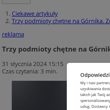
Ciekawe artykuły
Trzy podmioty chętne na Górnika. Z
reklama
Trzy podmioty chętne na Górnik
31 stycznia 2024 15:15
Czas czytania: 3 min.
Odpowiedzia
My i nasi partne
uzyskiwania dost
takich jak Twój a
spersonalizowanyc
usług.
Dostawcy s