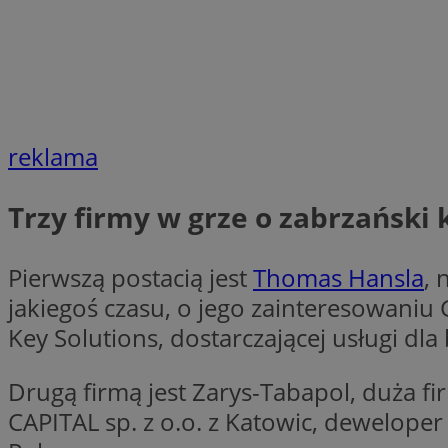
Nazwa
Nazwa
ustat_xq6z219uw9
Nazwa
__Secure-YNID
_clck
__gads
reklama
FCCDCF
MUID
__eoi
Trzy firmy w grze o zabrzański 
ANONCHK
Pierwszą postacią jest
Thomas Hansla
, 
_clsk
jakiegoś czasu, o jego zainteresowaniu
test_cookie
Key Solutions, dostarczającej usługi dl
_ga_NBM6HFESG6
_fbp
Drugą firmą jest Zarys-Tabapol, duża 
OAID
CAPITAL sp. z o.o. z Katowic, deweloper
MR