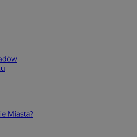
adów
zu
ie Miasta?