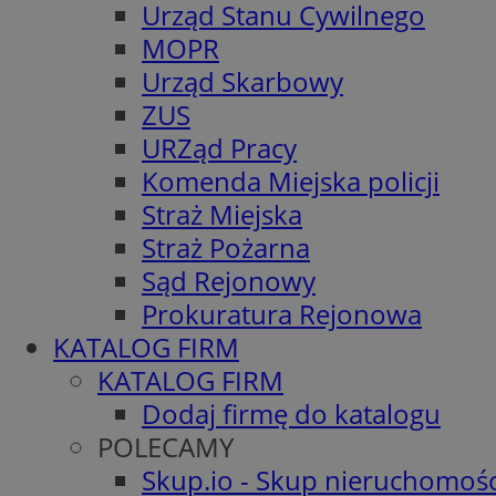
Urząd Stanu Cywilnego
MOPR
Urząd Skarbowy
ZUS
URZąd Pracy
Komenda Miejska policji
Straż Miejska
Straż Pożarna
Sąd Rejonowy
Prokuratura Rejonowa
KATALOG FIRM
KATALOG FIRM
Dodaj firmę do katalogu
POLECAMY
Skup.io - Skup nieruchomośc