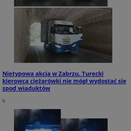
Nietypowa akcja w Zabrzu. Turecki
kierowca ciężarówki nie mógł wydostać się
spod wiaduktów
6