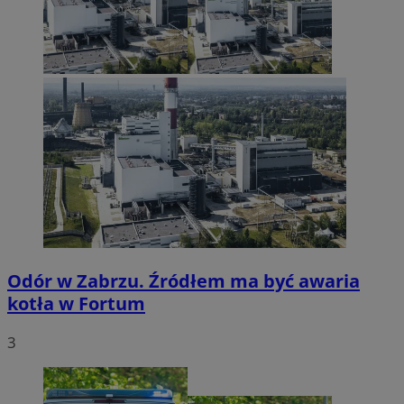
Odór w Zabrzu. Źródłem ma być awaria
kotła w Fortum
3