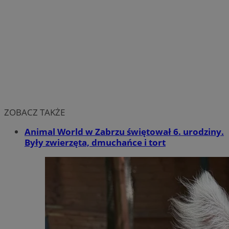
ZOBACZ TAKŻE
Animal World w Zabrzu świętował 6. urodziny.
Były zwierzęta, dmuchańce i tort