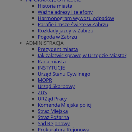
Historia miasta
Ważne adresy i telefony
Harmonogram wywozu odpadów
Parafie i msze święte w Zabrzu
Rozkłady jazdy w Zabrzu
Pogoda w Zabrzu
ADMINISTRACJA
Prezydent miasta
Jak załatwić sprawę w Urzędzie Miasta?
Rada miasta
INSTYTUCJE
Urząd Stanu Cywilnego
MOPR
Urząd Skarbowy
ZUS
URZąd Pracy
Komenda Miejska policji
Straż Miejska
Straż Pożarna
Sąd Rejonowy
Prokuratura Rejonowa