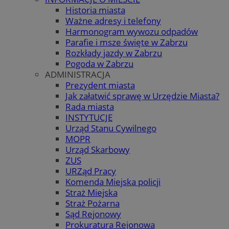
Historia miasta
Ważne adresy i telefony
Harmonogram wywozu odpadów
Parafie i msze święte w Zabrzu
Rozkłady jazdy w Zabrzu
Pogoda w Zabrzu
ADMINISTRACJA
Prezydent miasta
Jak załatwić sprawę w Urzędzie Miasta?
Rada miasta
INSTYTUCJE
Urząd Stanu Cywilnego
MOPR
Urząd Skarbowy
ZUS
URZąd Pracy
Komenda Miejska policji
Straż Miejska
Straż Pożarna
Sąd Rejonowy
Prokuratura Rejonowa