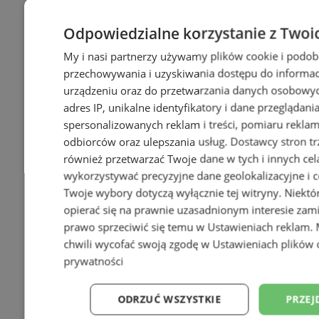
Odpowiedzialne korzystanie z Twoi
My i nasi partnerzy używamy plików cookie i podob
przechowywania i uzyskiwania dostępu do informac
+65
urządzeniu oraz do przetwarzania danych osobowych
adres IP, unikalne identyfikatory i dane przeglądani
spersonalizowanych reklam i treści, pomiaru reklam i
odbiorców oraz ulepszania usług.
Dostawcy stron tr
również przetwarzać Twoje dane w tych i innych cel
wykorzystywać precyzyjne dane geolokalizacyjne i c
Twoje wybory dotyczą wyłącznie tej witryny. Niekt
opierać się na prawnie uzasadnionym interesie zami
prawo sprzeciwić się temu w
Ustawieniach reklam
.
chwili wycofać swoją zgodę w
Ustawieniach plików 
prywatności
ODRZUĆ WSZYSTKIE
PRZEJ