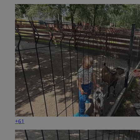
CookieScriptConsent
4 tygodnie 2 dn
CookieScript
zabrze.com.pl
VISITOR_PRIVACY_METADATA
5 miesięcy 4
YouTube
tygodnie
.youtube.com
+61