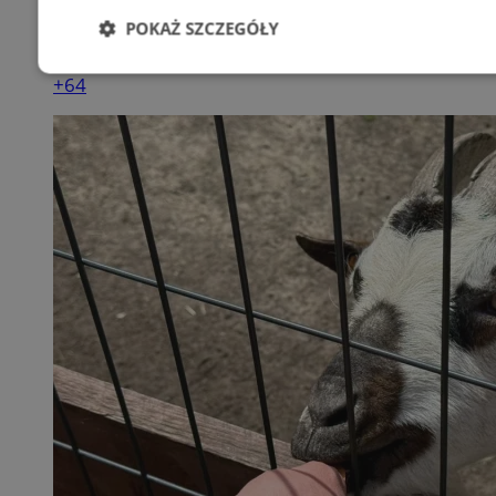
POKAŻ SZCZEGÓŁY
Niezbędne
Wydajność
Targetowani
+64
Niesklasyfikowane
Niezbędne
Wydajność
Targetowanie
Funkcjonalno
Niezbędne pliki cookie umożliwiają korzystanie z podstawowych fun
takich jak logowanie użytkownika i zarządzanie kontem. Bez niezb
można prawidłowo korzystać ze strony internetowej.
Provider
/
Okres
Nazwa
Domena
przechowywani
SessID
zabrze.com.pl
1 rok