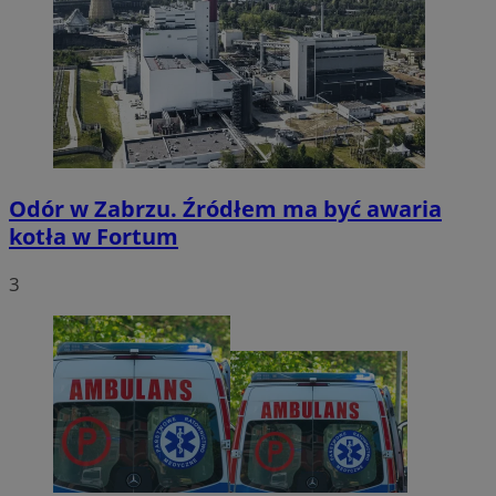
Odór w Zabrzu. Źródłem ma być awaria
kotła w Fortum
3