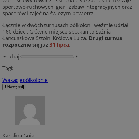
wartościowy towar ze sklepiku. Nie zabraknie też zajęć
sportowo-ruchowych, gier i zabaw integracyjnych oraz
spacerów i zajęć na świeżym powietrzu.
Łącznie w dwóch turnusach półkolonii weźmie udział
160 dzieci. Główne miejsce spotkań to Łaźnia
Łańcuszkowa Sztolni Królowa Luiza.
Drugi turnus
rozpocznie się już
31 lipca
.
Słuchaj
⏵︎
Tagi:
Wakacje
półkolonie
Udostępnij
Karolina Goik