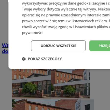
wykorzystywać precyzyjne dane geolokalizacyjne i c
Twoje wybory dotyczą wyłącznie tej witryny. Niekt
opierać się na prawnie uzasadnionym interesie zami
prawo sprzeciwić się temu w
Ustawieniach reklam
.
chwili wycofać swoją zgodę w
Ustawieniach plików 
prywatności
Wakacyjny wypoczynek nad Bałtykiem w
ODRZUĆ WSZYSTKIE
PRZEJ
domkach Szmaragdowe Morze
POKAŻ SZCZEGÓŁY
Niezbędne
Wydajność
Targetowani
Niesklasyfikowane