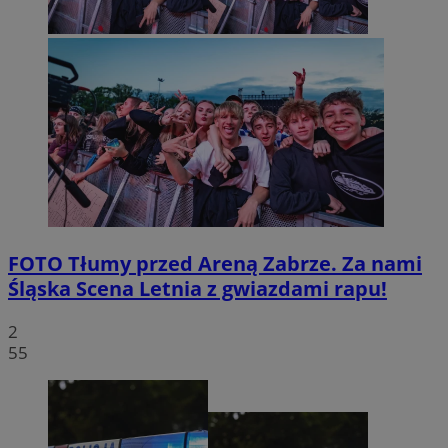
FOTO
Tłumy przed Areną Zabrze. Za nami
Śląska Scena Letnia z gwiazdami rapu!
2
55