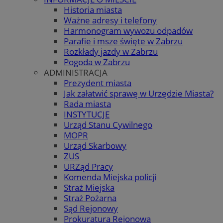
Historia miasta
Ważne adresy i telefony
Harmonogram wywozu odpadów
Parafie i msze święte w Zabrzu
Rozkłady jazdy w Zabrzu
Pogoda w Zabrzu
ADMINISTRACJA
Prezydent miasta
Jak załatwić sprawę w Urzędzie Miasta?
Rada miasta
INSTYTUCJE
Urząd Stanu Cywilnego
MOPR
Urząd Skarbowy
ZUS
URZąd Pracy
Komenda Miejska policji
Straż Miejska
Straż Pożarna
Sąd Rejonowy
Prokuratura Rejonowa