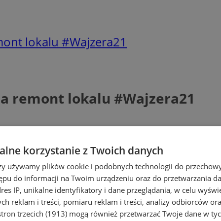
remont lokalu #Wajzera21
 na remont lokalu #Wajzera21
lne korzystanie z Twoich danych
rzy używamy plików cookie i podobnych technologii do przechow
ępu do informacji na Twoim urządzeniu oraz do przetwarzania 
dres IP, unikalne identyfikatory i dane przeglądania, w celu wyświ
h reklam i treści, pomiaru reklam i treści, analizy odbiorców or
tron trzecich (1913)
mogą również przetwarzać Twoje dane w tych