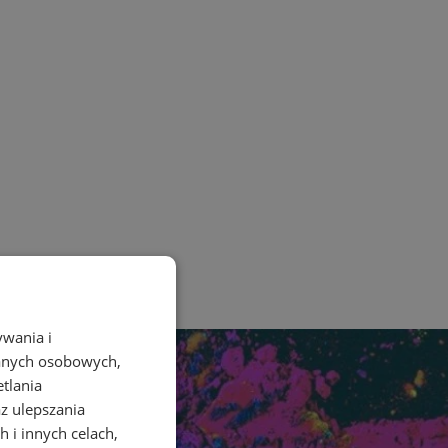
ywania i
danych osobowych,
etlania
az ulepszania
 i innych celach,