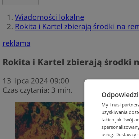
Wiadomości lokalne
Rokita i Kartel zbierają środki na 
reklama
Rokita i Kartel zbierają środki
13 lipca 2024 09:00
Czas czytania: 3 min.
Odpowiedzia
My i nasi partne
uzyskiwania dost
takich jak Twój a
spersonalizowanyc
usług.
Dostawcy s