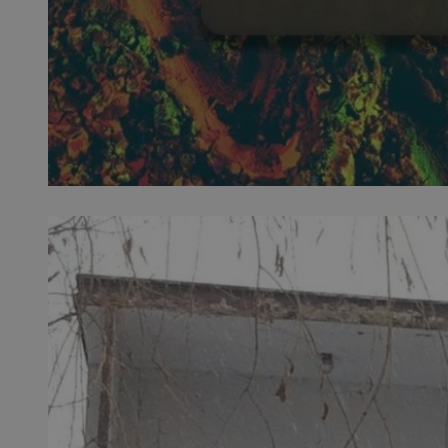
SessID
QeSessID
MvSessID
__cf_bm
__cf_bm
CookieScriptConse
VISITOR_PRIVACY_