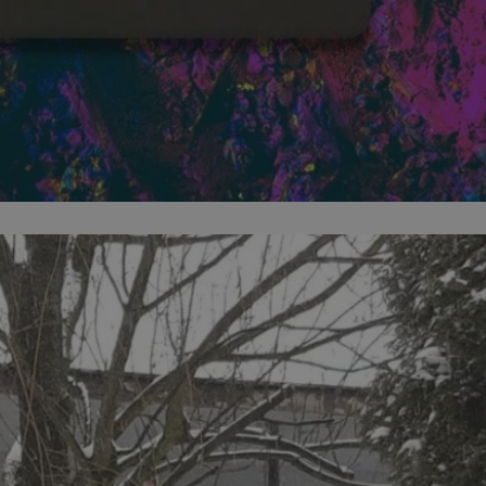
ator sesji.
ator sesji.
ator sesji.
 ludzi i botów. Jest
j, ponieważ
tów na temat
j.
 ludzi i botów. Jest
j, ponieważ
tów na temat
j.
usługę Cookie-
rencji dotyczących
est to konieczne,
działał poprawnie.
cje o zgodzie
h dotyczących
tryny. Rejestruje
ci i ustawień
ie w kolejnych
nie musi ponownie
 zwiększa wygodę i
ych.