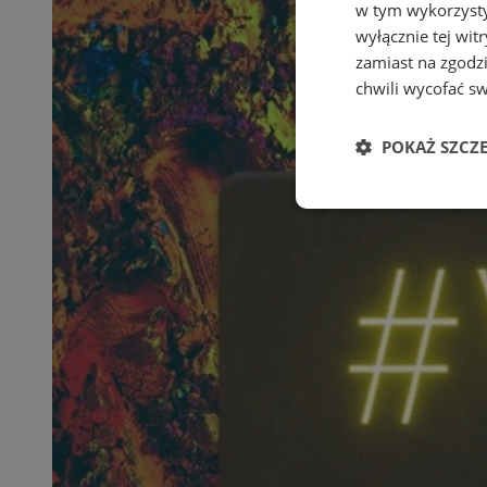
w tym wykorzysty
wyłącznie tej wi
zamiast na zgodz
chwili wycofać s
POKAŻ SZCZ
Niezbędne
Ni
Niezbędne pliki cook
zarządzanie kontem. 
Nazwa