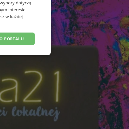
 wybory dotyczą
nym interesie
sz w każdej
DO PORTALU
esklasyfikowane
ane
owanie użytkownika i
j.