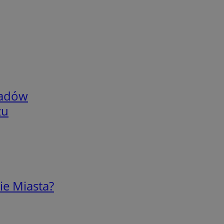
adów
zu
ie Miasta?