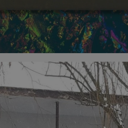
zabrze.com.pl
1 rok
Ten plik cookie przechowuje identyfik
zabrze.com.pl
1 rok
Ten plik cookie przechowuje identyfik
zabrze.com.pl
1 rok
Ten plik cookie przechowuje identyfik
29 minut 53
Ten plik cookie służy do rozróżniania
Cloudflare
sekundy
to korzystne dla strony internetowe
Inc.
umożliwia tworzenie ważnych rapor
.x.com
korzystania z jej witryny internetowe
29 minut 55
Ten plik cookie służy do rozróżniania
Cloudflare
sekund
to korzystne dla strony internetowe
Inc.
umożliwia tworzenie ważnych rapor
.twitter.com
korzystania z jej witryny internetowe
nt
4 tygodnie 2 dni
Ten plik cookie jest używany przez 
CookieScript
Script.com do zapamiętywania prefe
zabrze.com.pl
zgody użytkownika na pliki cookie. J
aby baner cookie Cookie-Script.com 
Google Privacy Policy
METADATA
5 miesięcy 4
Ten plik cookie przechowuje informa
YouTube
tygodnie
użytkownika oraz jego preferencjac
.youtube.com
prywatności podczas korzystania z wi
wybory dotyczące polityki prywatnoś
zgody, zapewniając ich przestrzegan
wizytach. Dzięki temu użytkownik 
konfigurować swoich preferencji, co
zgodność z regulacjami ochrony dan