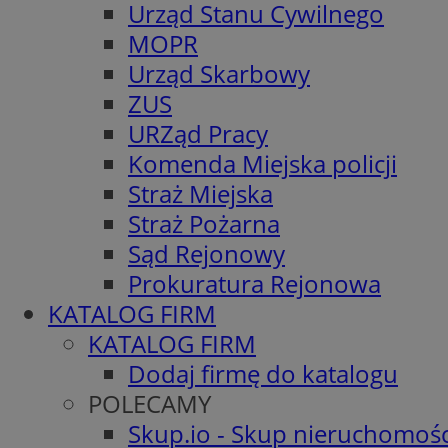
Urząd Stanu Cywilnego
MOPR
Urząd Skarbowy
ZUS
URZąd Pracy
Komenda Miejska policji
Straż Miejska
Straż Pożarna
Sąd Rejonowy
Prokuratura Rejonowa
KATALOG FIRM
KATALOG FIRM
Dodaj firmę do katalogu
POLECAMY
Skup.io - Skup nieruchomośc