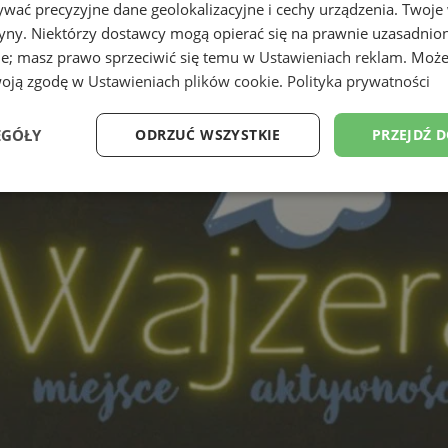
wać precyzyjne dane geolokalizacyjne i cechy urządzenia. Twoje
tryny. Niektórzy dostawcy mogą opierać się na prawnie uzasadnio
ie; masz prawo sprzeciwić się temu w
Ustawieniach reklam
. Może
woją zgodę w
Ustawieniach plików cookie
.
Polityka prywatności
EGÓŁY
ODRZUĆ WSZYSTKIE
PRZEJDŹ 
Wydajność
Targetowanie
Funkcjonalność
Ni
ezbędne
Wydajność
Targetowanie
Funkcjonalność
Niesklasyfikow
ie umożliwiają korzystanie z podstawowych funkcji strony internetowej, takich jak log
Bez niezbędnych plików cookie nie można prawidłowo korzystać ze strony internetowe
Provider
/
Okres
Opis
Domena
przechowywania