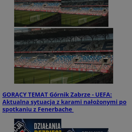
GORĄCY TEMAT
Górnik Zabrze - UEFA:
Aktualna sytuacja z karami nałożonymi po
spotkaniu z Fenerbache