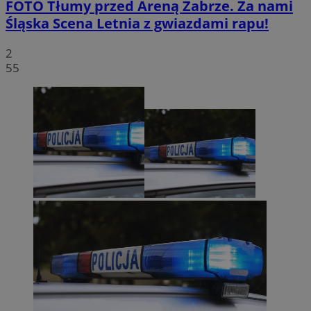
FOTO
Tłumy przed Areną Zabrze. Za nami
Śląska Scena Letnia z gwiazdami rapu!
2
55