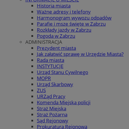
Historia miasta
Ważne adresy i telefony
Harmonogram wywozu odpadów
Parafie i msze święte w Zabrzu
Rozkłady jazdy w Zabrzu
Pogoda w Zabrzu
ADMINISTRACJA
Prezydent miasta
Jak załatwić sprawę w Urzędzie Miasta?
Rada miasta
INSTYTUCJE
Urząd Stanu Cywilnego
MOPR
Urząd Skarbowy
ZUS
URZąd Pracy
Komenda Miejska policji
Straż Miejska
Straż Pożarna
Sąd Rejonowy
Prokuratura Rejonowa