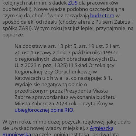
kolejnych rat (m.in. składek
ZUS
dla pracowników
budżetówki). Nowe władze podobno oszczędzają na
czym się da, choć również zarządzają
budżetem
w
sposób daleki od ideału (choćby afera z Pulsem Zabrza i
spółką ZARI). W tym roku jest już lepiej, przynajmniej na
papierze.
Na podstawie art. 13 pkt 5, art. 19 ust. 2 i art.
20 ust.1 ustawy z dnia 7 października 1992 r.
o regionalnych izbach obrachunkowych (Dz.
U. z 2023 r. poz. 1325) III Skład Orzekający
Regionalnej Izby Obrachunkowej w
Katowicach u c h w a l a, co następuje: § 1.
Wydaje się negatywną opinię o
przedłożonym przez Prezydenta Miasta
Zabrze sprawozdaniu z wykonania budżetu
Miasta Zabrze za 2023 rok. – czytaliśmy w
ubiegłorocznej opinii RIO
.
W tym roku, mimo dużej pożyczki rządowej, jaką udało
się uzyskać nowej władzy miejskiej, z
Agnieszką
Rupniewską
na czele, opinia jest taka, jak dwa lata