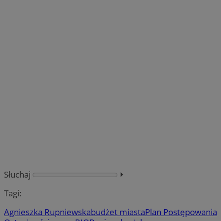
Słuchaj
⏵︎
Tagi:
Agnieszka Rupniewska
budżet miasta
Plan Postępowania