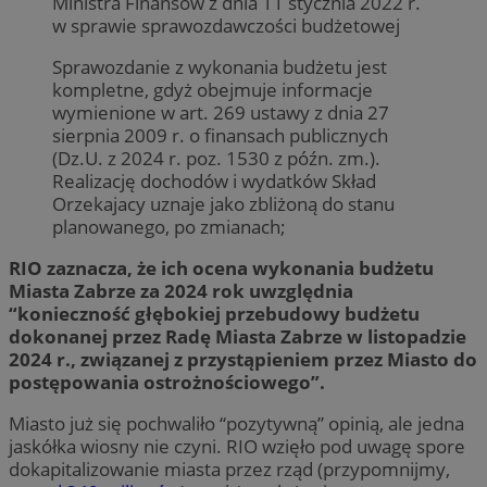
Ministra Finansów z dnia 11 stycznia 2022 r.
w sprawie sprawozdawczości budżetowej
Sprawozdanie z wykonania budżetu jest
kompletne, gdyż obejmuje informacje
wymienione w art. 269 ustawy z dnia 27
sierpnia 2009 r. o finansach publicznych
(Dz.U. z 2024 r. poz. 1530 z późn. zm.).
Realizację dochodów i wydatków Skład
Orzekajacy uznaje jako zbliżoną do stanu
planowanego, po zmianach;
RIO zaznacza, że ich ocena wykonania budżetu
Miasta Zabrze za 2024 rok uwzględnia
“konieczność głębokiej przebudowy budżetu
dokonanej przez Radę Miasta Zabrze w listopadzie
2024 r., związanej z przystąpieniem przez Miasto do
postępowania ostrożnościowego”.
Miasto już się pochwaliło “pozytywną” opinią, ale jedna
jaskółka wiosny nie czyni. RIO wzięło pod uwagę spore
dokapitalizowanie miasta przez rząd (przypomnijmy,