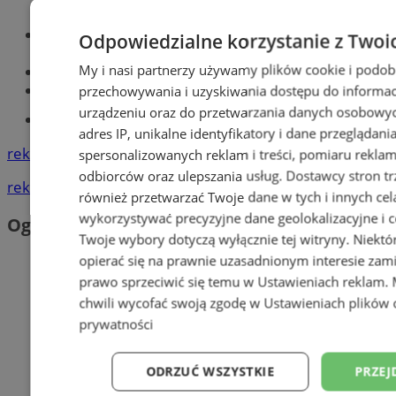
Optyk, okulista
Odpowiedzialne korzystanie z Twoi
Zabrze
My i nasi partnerzy używamy plików cookie i podob
Największy sklep z częściami online!
Książeczka sanepidowska
przechowywania i uzyskiwania dostępu do informac
urządzeniu oraz do przetwarzania danych osobowych
Tworzenie stron www -Zabrze
adres IP, unikalne identyfikatory i dane przeglądani
reklama
spersonalizowanych reklam i treści, pomiaru reklam i
odbiorców oraz ulepszania usług.
Dostawcy stron tr
reklama
również przetwarzać Twoje dane w tych i innych cel
wykorzystywać precyzyjne dane geolokalizacyjne i c
Ogłoszenia
Twoje wybory dotyczą wyłącznie tej witryny. Niekt
opierać się na prawnie uzasadnionym interesie zami
prawo sprzeciwić się temu w
Ustawieniach reklam
.
chwili wycofać swoją zgodę w
Ustawieniach plików 
prywatności
ODRZUĆ WSZYSTKIE
PRZEJ