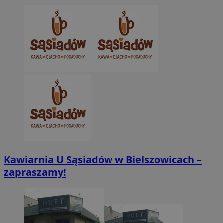
CookieScriptConsent
4 tygodnie 2 dn
CookieScript
zabrze.com.pl
VISITOR_PRIVACY_METADATA
5 miesięcy 4
YouTube
tygodnie
.youtube.com
Kawiarnia U Sąsiadów w Bielszowicach –
zapraszamy!