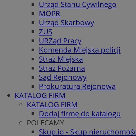
Urząd Stanu Cywilnego
MOPR
Urząd Skarbowy
ZUS
URZąd Pracy
Komenda Miejska policji
Straż Miejska
Straż Pożarna
Sąd Rejonowy
Prokuratura Rejonowa
KATALOG FIRM
KATALOG FIRM
Dodaj firmę do katalogu
POLECAMY
Skup.io - Skup nieruchomośc