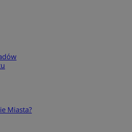
adów
zu
ie Miasta?