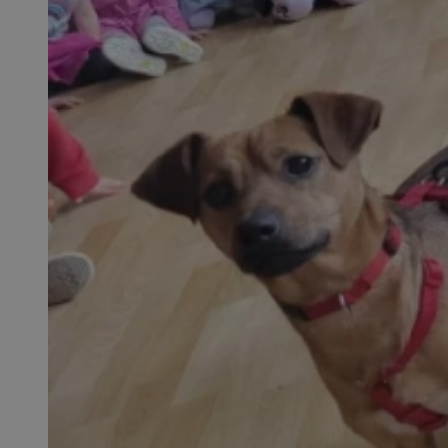
SessID
QeSessID
MvSessID
__cf_bm
__cf_bm
CookieScriptConse
VISITOR_PRIVACY_