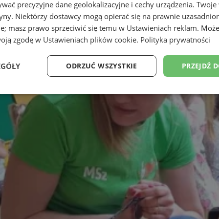
wać precyzyjne dane geolokalizacyjne i cechy urządzenia. Twoje
tryny. Niektórzy dostawcy mogą opierać się na prawnie uzasadnio
ie; masz prawo sprzeciwić się temu w
Ustawieniach reklam
. Może
woją zgodę w
Ustawieniach plików cookie
.
Polityka prywatności
EGÓŁY
ODRZUĆ WSZYSTKIE
PRZEJDŹ 
Wydajność
Targetowanie
Funkcjonalność
Ni
ezbędne
Wydajność
Targetowanie
Funkcjonalność
Niesklasyfikow
ie umożliwiają korzystanie z podstawowych funkcji strony internetowej, takich jak log
Bez niezbędnych plików cookie nie można prawidłowo korzystać ze strony internetowe
Provider
/
Okres
Opis
Domena
przechowywania