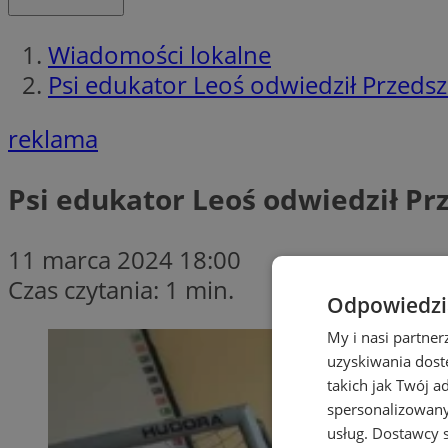
Wiadomości lokalne
Psi edukator Leoś odwiedził Przeds
reklama
Psi edukator Leoś odwiedził Pr
11 marca 2024 18:00
Czas czytania: 1 min.
Odpowiedzia
My i nasi partne
uzyskiwania dost
takich jak Twój a
spersonalizowanyc
usług.
Dostawcy s