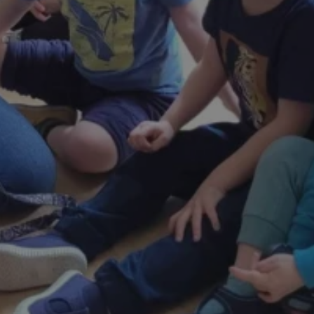
ator sesji.
ator sesji.
ator sesji.
 ludzi i botów. Jest
j, ponieważ
tów na temat
j.
 ludzi i botów. Jest
j, ponieważ
tów na temat
j.
usługę Cookie-
rencji dotyczących
est to konieczne,
działał poprawnie.
cje o zgodzie
h dotyczących
tryny. Rejestruje
ci i ustawień
ie w kolejnych
nie musi ponownie
 zwiększa wygodę i
ych.