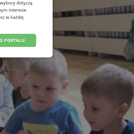
 wybory dotyczą
nym interesie
sz w każdej
DO PORTALU
esklasyfikowane
ane
owanie użytkownika i
j.