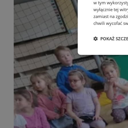
w tym wykorzysty
wyłącznie tej wi
zamiast na zgodz
chwili wycofać s
POKAŻ SZCZ
Niezbędne
Ni
Niezbędne pliki cook
zarządzanie kontem. 
Nazwa