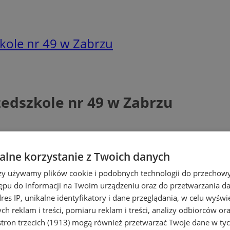
zkole nr 49 w Zabrzu
zedszkole nr 49 w Zabrzu
lne korzystanie z Twoich danych
rzy używamy plików cookie i podobnych technologii do przechow
ępu do informacji na Twoim urządzeniu oraz do przetwarzania 
dres IP, unikalne identyfikatory i dane przeglądania, w celu wyświ
h reklam i treści, pomiaru reklam i treści, analizy odbiorców or
tron trzecich (1913)
mogą również przetwarzać Twoje dane w tych