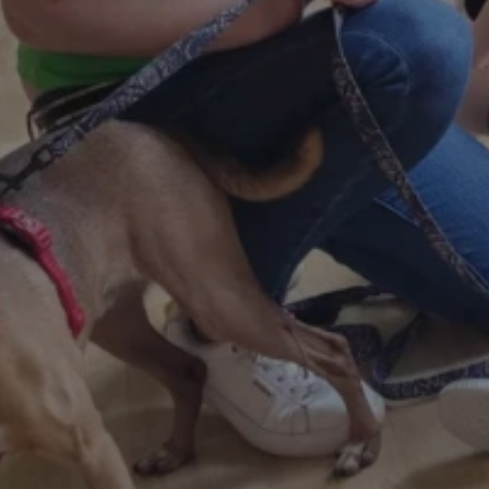
zabrze.com.pl
1 rok
Ten plik cookie przechowuje identyfik
zabrze.com.pl
1 rok
Ten plik cookie przechowuje identyfik
zabrze.com.pl
1 rok
Ten plik cookie przechowuje identyfik
29 minut 53
Ten plik cookie służy do rozróżniania
Cloudflare
sekundy
to korzystne dla strony internetowe
Inc.
umożliwia tworzenie ważnych rapor
.x.com
korzystania z jej witryny internetowe
29 minut 55
Ten plik cookie służy do rozróżniania
Cloudflare
sekund
to korzystne dla strony internetowe
Inc.
umożliwia tworzenie ważnych rapor
.twitter.com
korzystania z jej witryny internetowe
nt
4 tygodnie 2 dni
Ten plik cookie jest używany przez 
CookieScript
Script.com do zapamiętywania prefe
zabrze.com.pl
zgody użytkownika na pliki cookie. J
aby baner cookie Cookie-Script.com 
Google Privacy Policy
METADATA
5 miesięcy 4
Ten plik cookie przechowuje informa
YouTube
tygodnie
użytkownika oraz jego preferencjac
.youtube.com
prywatności podczas korzystania z wi
wybory dotyczące polityki prywatnoś
zgody, zapewniając ich przestrzegan
wizytach. Dzięki temu użytkownik 
konfigurować swoich preferencji, co
zgodność z regulacjami ochrony dan