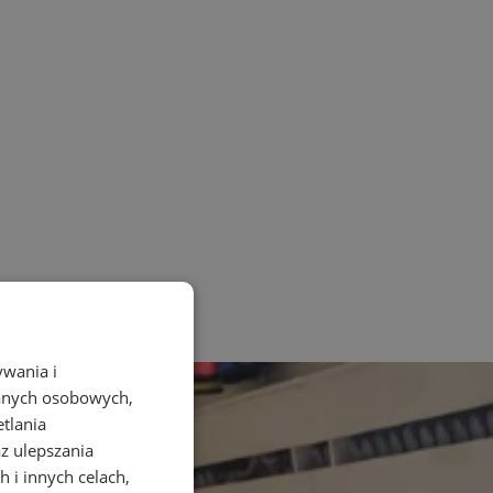
ywania i
danych osobowych,
etlania
az ulepszania
 i innych celach,