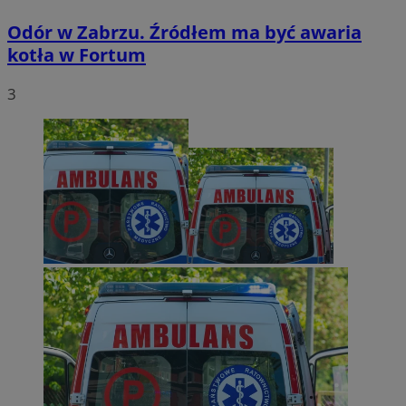
Odór w Zabrzu. Źródłem ma być awaria
kotła w Fortum
3