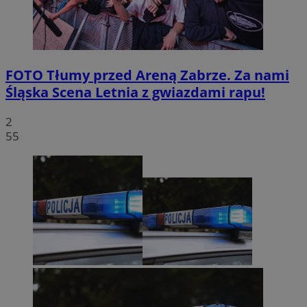
FOTO
Tłumy przed Areną Zabrze. Za nami
Śląska Scena Letnia z gwiazdami rapu!
2
55