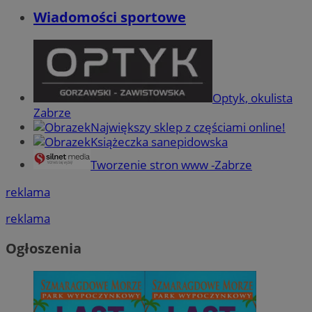
Wiadomości sportowe
Optyk, okulista
Zabrze
Największy sklep z częściami online!
Książeczka sanepidowska
Tworzenie stron www -Zabrze
reklama
reklama
Ogłoszenia