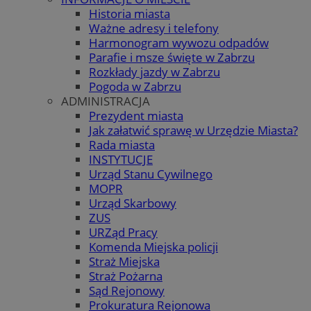
Historia miasta
Ważne adresy i telefony
Harmonogram wywozu odpadów
Parafie i msze święte w Zabrzu
Rozkłady jazdy w Zabrzu
Pogoda w Zabrzu
ADMINISTRACJA
Prezydent miasta
Jak załatwić sprawę w Urzędzie Miasta?
Rada miasta
INSTYTUCJE
Urząd Stanu Cywilnego
MOPR
Urząd Skarbowy
ZUS
URZąd Pracy
Komenda Miejska policji
Straż Miejska
Straż Pożarna
Sąd Rejonowy
Prokuratura Rejonowa