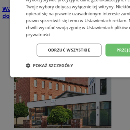
Twoje wybory dotyczą wyłącznie tej witryny. Niekt
Wakacyjny wypoczynek nad Bałtykiem w
opierać się na prawnie uzasadnionym interesie zami
domkach Szmaragdowe Morze
prawo sprzeciwić się temu w
Ustawieniach reklam
.
chwili wycofać swoją zgodę w
Ustawieniach plików 
prywatności
ODRZUĆ WSZYSTKIE
PRZEJ
POKAŻ SZCZEGÓŁY
Niezbędne
Wydajność
Targetowani
Niesklasyfikowane