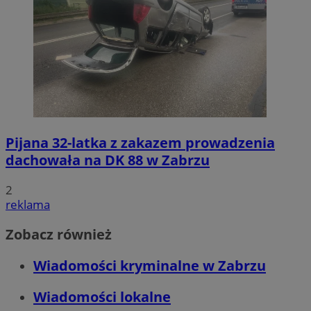
Pijana 32-latka z zakazem prowadzenia
dachowała na DK 88 w Zabrzu
2
reklama
Zobacz również
Wiadomości kryminalne w Zabrzu
Wiadomości lokalne