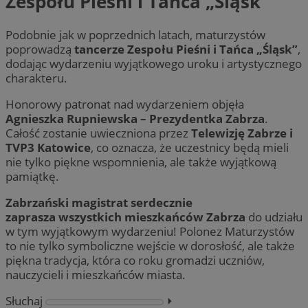
Zespołu Pieśni i Tańca „Śląsk”
Podobnie jak w poprzednich latach, maturzystów
poprowadzą
tancerze Zespołu Pieśni i Tańca „Śląsk”
,
dodając wydarzeniu wyjątkowego uroku i artystycznego
charakteru.
Honorowy patronat nad wydarzeniem objęła
Agnieszka Rupniewska – Prezydentka Zabrza
.
Całość zostanie uwieczniona przez
Telewizję Zabrze i
TVP3 Katowice
, co oznacza, że uczestnicy będą mieli
nie tylko piękne wspomnienia, ale także wyjątkową
pamiątkę.
Zabrzański magistrat serdecznie
zaprasza wszystkich mieszkańców Zabrza
do udziału
w tym wyjątkowym wydarzeniu! Polonez Maturzystów
to nie tylko symboliczne wejście w dorosłość, ale także
piękna tradycja, która co roku gromadzi uczniów,
nauczycieli i mieszkańców miasta.
Słuchaj
⏵︎