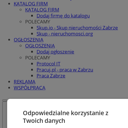
KATALOG FIRM
KATALOG FIRM
Dodaj firmę do katalogu
POLECAMY
Skup.io - Skup nieruchomości Zabrze
Skup - nieruchomosci.org
OGŁOSZENIA
OGŁOSZENIA
Dodaj ogłoszenie
POLECAMY
Protocol IT
Pracuj.pl - praca w Zabrzu
Praca Zabrze
REKLAMA
WSPÓŁPRACA
Odpowiedzialne korzystanie z
Twoich danych