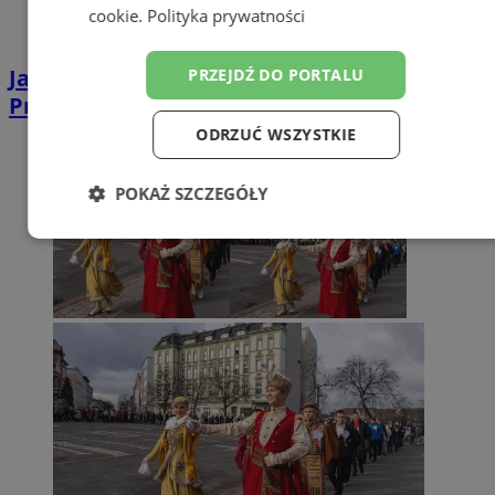
cookie
.
Polityka prywatności
Jakie jelita wybrać do domowej kiełbasy?
PRZEJDŹ DO PORTALU
Przewodnik po rodzajach i zastosowaniach
ODRZUĆ WSZYSTKIE
POKAŻ SZCZEGÓŁY
Niezbędne
Wydajność
Targetowanie
Funkcjonalność
Niesklasyfikowane
Niezbędne
Wydajność
Targetowanie