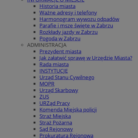
Historia miasta
Ważne adresy i telefony
Harmonogram wywozu odpadów
Parafie i msze święte w Zabrzu
Rozkłady jazdy w Zabrzu
Pogoda w Zabrzu
ADMINISTRACJA
Prezydent miasta
Jak załatwić sprawę w Urzędzie Miasta?
Rada miasta
INSTYTUCJE
Urząd Stanu Cywilnego
MOPR
Urząd Skarbowy
ZUS
URZąd Pracy
Komenda Miejska policji
Straż Miejska
Straż Pożarna
Sąd Rejonowy
Prokuratura Rejonowa