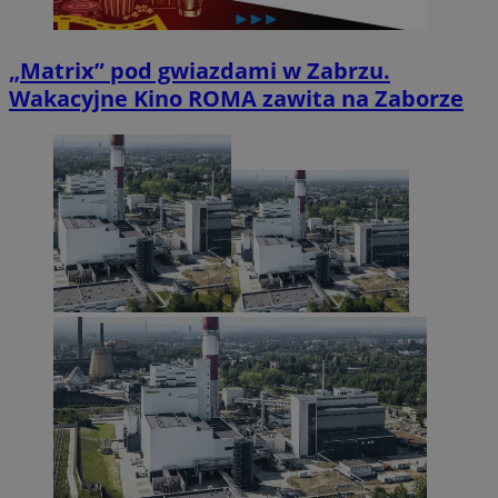
„Matrix” pod gwiazdami w Zabrzu.
Wakacyjne Kino ROMA zawita na Zaborze