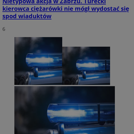
Nietypowa akcja w Zabrzu. Turecki
kierowca ciężarówki nie mógł wydostać się
spod wiaduktów
6