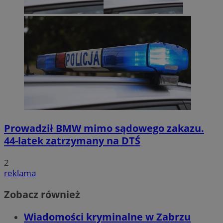
Prowadził BMW mimo sądowego zakazu.
44-latek zatrzymany na DTŚ
2
reklama
Zobacz również
Wiadomości kryminalne w Zabrzu