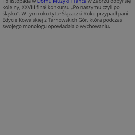
18 listopada w
Domu Muzyki i Tańca
w Zabrzu odbył się
kolejny, XXVIII finał konkursu „Po naszymu czyli po
śląsku”. W tym roku tytuł Ślązaczki Roku przypadł pani
Edycie Kowalskiej z Tarnowskich Gór, która podczas
swojego monologu opowiadała o wychowaniu.