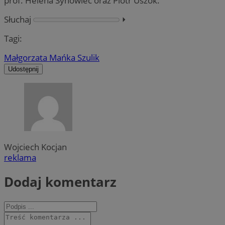
prof. Helena Synowiec oraz Piotr Uszok.
Słuchaj
⏵︎
Tagi:
Małgorzata Mańka Szulik
Udostępnij
Wojciech Kocjan
reklama
Dodaj komentarz