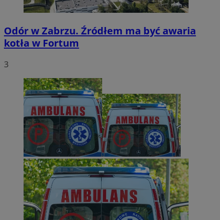
Odór w Zabrzu. Źródłem ma być awaria
kotła w Fortum
3