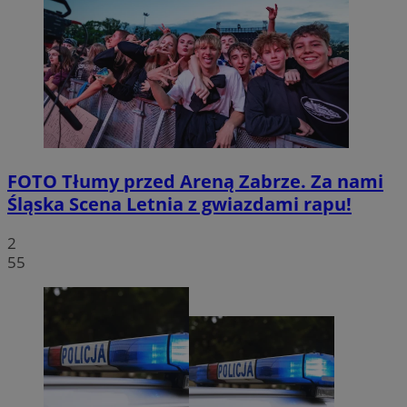
FOTO
Tłumy przed Areną Zabrze. Za nami
Śląska Scena Letnia z gwiazdami rapu!
2
55