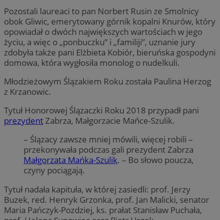
Pozostali laureaci to pan Norbert Rusin ze Smolnicy
obok Gliwic, emerytowany górnik kopalni Knurów, który
opowiadał o dwóch największych wartościach w jego
życiu, a więc o „ponbuczku” i „familiji”, uznanie jury
zdobyła także pani Elżbieta Kobiór, bieruńska gospodyni
domowa, która wygłosiła monolog o nudelkuli.
Młodzieżowym Ślązakiem Roku została Paulina Herzog
z Krzanowic.
Tytuł Honorowej Ślązaczki Roku 2018 przypadł pani
prezydent
Zabrza, Małgorzacie Mańce-Szulik.
– Ślązacy zawsze mniej mówili, więcej robili –
przekonywała podczas gali prezydent Zabrza
Małgorzata Mańka-Szulik
. – Bo słowo poucza,
czyny pociągają.
Tytuł nadała kapituła, w której zasiedli: prof. Jerzy
Buzek, red. Henryk Grzonka, prof. Jan Malicki, senator
Maria Pańczyk-Pozdziej, ks. prałat Stanisław Puchała,