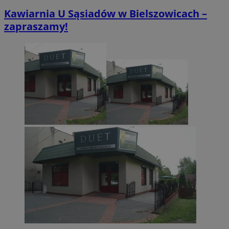
Kawiarnia U Sąsiadów w Bielszowicach –
zapraszamy!