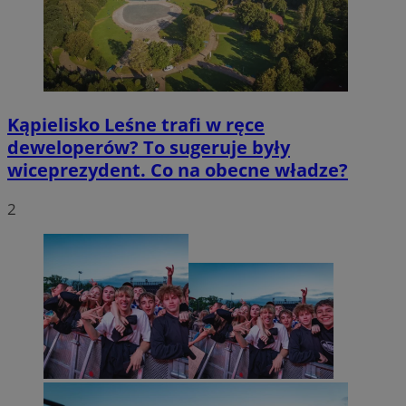
Kąpielisko Leśne trafi w ręce
deweloperów? To sugeruje były
wiceprezydent. Co na obecne władze?
2