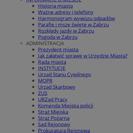
Historia miasta
Ważne adresy i telefony
Harmonogram wywozu odpadów
Parafie i msze święte w Zabrzu
Rozkłady jazdy w Zabrzu
Pogoda w Zabrzu
ADMINISTRACJA
Prezydent miasta
Jak załatwić sprawę w Urzędzie Miasta?
Rada miasta
INSTYTUCJE
Urząd Stanu Cywilnego
MOPR
Urząd Skarbowy
ZUS
URZąd Pracy
Komenda Miejska policji
Straż Miejska
Straż Pożarna
Sąd Rejonowy
Prokuratura Rejonowa