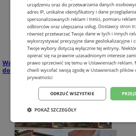
urządzeniu oraz do przetwarzania danych osobowych
adres IP, unikalne identyfikatory i dane przeglądani
spersonalizowanych reklam i treści, pomiaru reklam i
odbiorców oraz ulepszania usług.
Dostawcy stron tr
również przetwarzać Twoje dane w tych i innych cel
wykorzystywać precyzyjne dane geolokalizacyjne i c
Twoje wybory dotyczą wyłącznie tej witryny. Niekt
opierać się na prawnie uzasadnionym interesie zami
Wakacyjny wypoczynek nad Bałtykiem w
prawo sprzeciwić się temu w
Ustawieniach reklam
.
domkach Szmaragdowe Morze
chwili wycofać swoją zgodę w
Ustawieniach plików 
prywatności
ODRZUĆ WSZYSTKIE
PRZEJ
POKAŻ SZCZEGÓŁY
Niezbędne
Wydajność
Targetowani