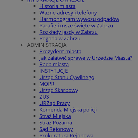
Historia miasta
Ważne adresy i telefony
Harmonogram wywozu odpadów
Parafie i msze święte w Zabrzu
Rozkłady jazdy w Zabrzu
Pogoda w Zabrzu
ADMINISTRACJA
Prezydent miasta
Jak załatwić sprawę w Urzędzie Miasta?
Rada miasta
INSTYTUCJE
Urząd Stanu Cywilnego
MOPR
Urząd Skarbowy
ZUS
URZąd Pracy
Komenda Miejska policji
Straż Miejska
Straż Pożarna
Sąd Rejonowy
Prokuratura Rejonowa