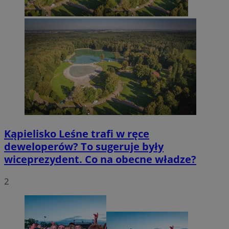
Kąpielisko Leśne trafi w ręce
deweloperów? To sugeruje były
wiceprezydent. Co na obecne władze?
2