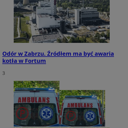
Odór w Zabrzu. Źródłem ma być awaria
kotła w Fortum
3