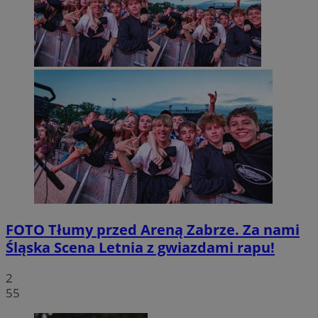
FOTO
Tłumy przed Areną Zabrze. Za nami
Śląska Scena Letnia z gwiazdami rapu!
2
55