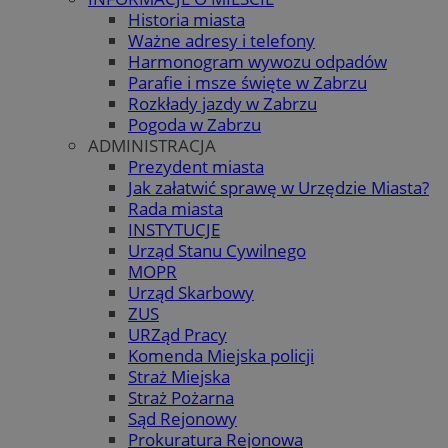
Historia miasta
Ważne adresy i telefony
Harmonogram wywozu odpadów
Parafie i msze święte w Zabrzu
Rozkłady jazdy w Zabrzu
Pogoda w Zabrzu
ADMINISTRACJA
Prezydent miasta
Jak załatwić sprawę w Urzędzie Miasta?
Rada miasta
INSTYTUCJE
Urząd Stanu Cywilnego
MOPR
Urząd Skarbowy
ZUS
URZąd Pracy
Komenda Miejska policji
Straż Miejska
Straż Pożarna
Sąd Rejonowy
Prokuratura Rejonowa