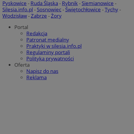
Pyskowice
-
Ruda Śląska
-
Rybnik
-
Siemianowice
-
Silesia.info.pl
-
Sosnowiec
-
Świętochłowice
-
Tychy
-
Wodzisław
-
Zabrze
-
Żory
Portal
Redakcja
VISITOR_PRIVACY_METADATA
5 miesięcy 4
YouTube
Patronat medialny
tygodnie
.youtube.com
Praktyki w silesia.info.pl
Regulaminy portali
Polityka prywatności
Oferta
Napisz do nas
Reklama