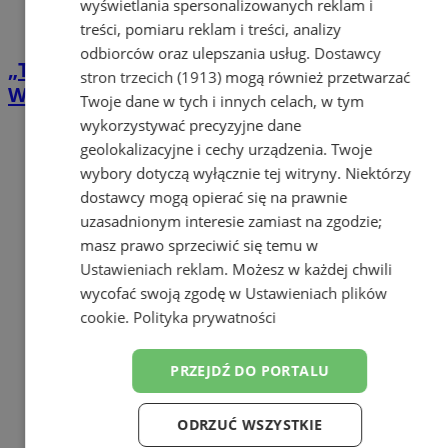
wyświetlania spersonalizowanych reklam i
treści, pomiaru reklam i treści, analizy
odbiorców oraz ulepszania usług.
Dostawcy
„Twoja Kolej! Planszówki i szachy” w
stron trzecich (1913)
mogą również przetwarzać
Wajzera21
Twoje dane w tych i innych celach, w tym
wykorzystywać precyzyjne dane
geolokalizacyjne i cechy urządzenia. Twoje
wybory dotyczą wyłącznie tej witryny. Niektórzy
dostawcy mogą opierać się na prawnie
uzasadnionym interesie zamiast na zgodzie;
masz prawo sprzeciwić się temu w
Ustawieniach reklam
. Możesz w każdej chwili
wycofać swoją zgodę w
Ustawieniach plików
cookie
.
Polityka prywatności
PRZEJDŹ DO PORTALU
ODRZUĆ WSZYSTKIE