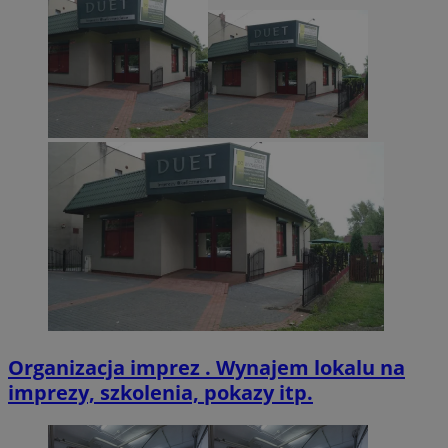
zabrze.com.pl
VISITOR_PRIVACY_METADATA
5 miesięcy 4
YouTube
tygodnie
.youtube.com
Organizacja imprez . Wynajem lokalu na
imprezy, szkolenia, pokazy itp.