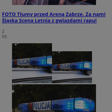
FOTO
Tłumy przed Areną Zabrze. Za nami
Śląska Scena Letnia z gwiazdami rapu!
2
55