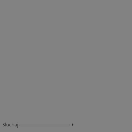
Słuchaj
⏵︎