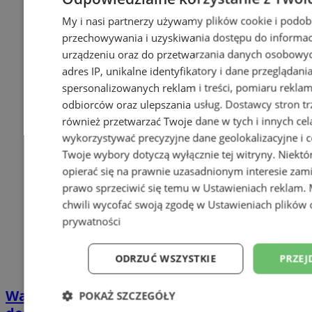
My i nasi partnerzy używamy plików cookie i podob
przechowywania i uzyskiwania dostępu do informac
urządzeniu oraz do przetwarzania danych osobowych
adres IP, unikalne identyfikatory i dane przeglądani
spersonalizowanych reklam i treści, pomiaru reklam i
odbiorców oraz ulepszania usług.
Dostawcy stron tr
również przetwarzać Twoje dane w tych i innych cel
wykorzystywać precyzyjne dane geolokalizacyjne i c
Twoje wybory dotyczą wyłącznie tej witryny. Niekt
opierać się na prawnie uzasadnionym interesie zami
prawo sprzeciwić się temu w
Ustawieniach reklam
.
chwili wycofać swoją zgodę w
Ustawieniach plików 
prywatności
ODRZUĆ WSZYSTKIE
PRZEJ
Wakacyjny wypoczynek nad Bałtykiem w
POKAŻ SZCZEGÓŁY