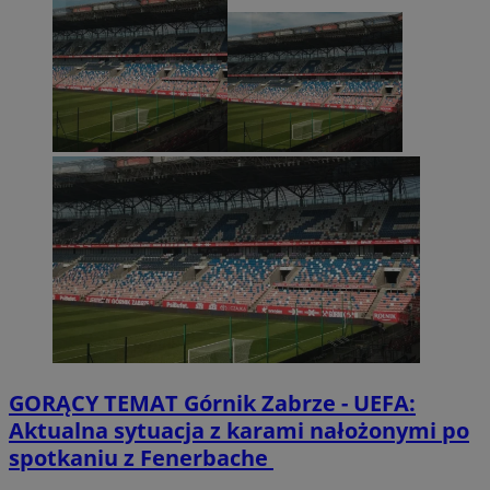
GORĄCY TEMAT
Górnik Zabrze - UEFA:
Aktualna sytuacja z karami nałożonymi po
spotkaniu z Fenerbache