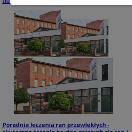
domkach Szmaragdowe Morze
Niezbędne
Wydajność
Targetowani
Niesklasyfikowane
Niezbędne
Wydajność
Targetowanie
Funkcjonalno
Niezbędne pliki cookie umożliwiają korzystanie z podstawowych fun
takich jak logowanie użytkownika i zarządzanie kontem. Bez niezb
można prawidłowo korzystać ze strony internetowej.
Provider
/
Okres
Nazwa
Domena
przechowywani
SessID
zabrze.com.pl
1 rok
Poradnia leczenia ran przewlekłych -
QeSessID
zabrze.com.pl
1 rok