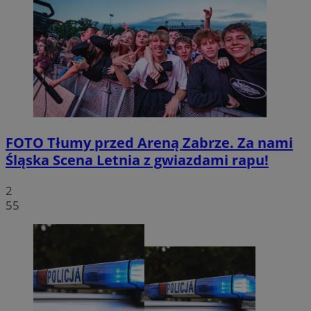
FOTO
Tłumy przed Areną Zabrze. Za nami
Śląska Scena Letnia z gwiazdami rapu!
2
55