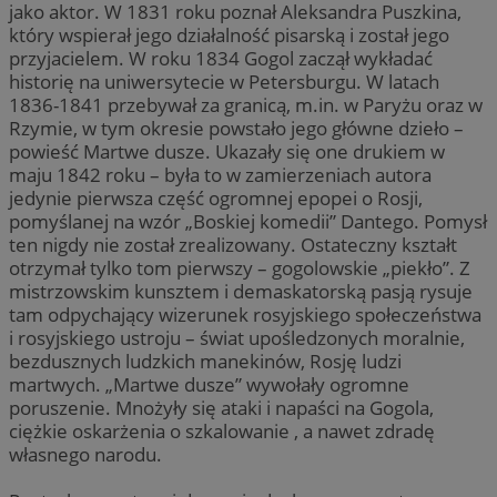
jako aktor. W 1831 roku poznał Aleksandra Puszkina,
który wspierał jego działalność pisarską i został jego
przyjacielem. W roku 1834 Gogol zaczął wykładać
historię na uniwersytecie w Petersburgu. W latach
1836-1841 przebywał za granicą, m.in. w Paryżu oraz w
Rzymie, w tym okresie powstało jego główne dzieło –
powieść Martwe dusze. Ukazały się one drukiem w
maju 1842 roku – była to w zamierzeniach autora
jedynie pierwsza część ogromnej epopei o Rosji,
pomyślanej na wzór „Boskiej komedii” Dantego. Pomysł
ten nigdy nie został zrealizowany. Ostateczny kształt
otrzymał tylko tom pierwszy – gogolowskie „piekło”. Z
mistrzowskim kunsztem i demaskatorską pasją rysuje
tam odpychający wizerunek rosyjskiego społeczeństwa
i rosyjskiego ustroju – świat upośledzonych moralnie,
bezdusznych ludzkich manekinów, Rosję ludzi
martwych. „Martwe dusze” wywołały ogromne
poruszenie. Mnożyły się ataki i napaści na Gogola,
ciężkie oskarżenia o szkalowanie , a nawet zdradę
własnego narodu.