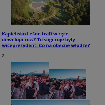
Kąpielisko Leśne trafi w ręce
deweloperów? To sugeruje były
wiceprezydent. Co na obecne władze?
2