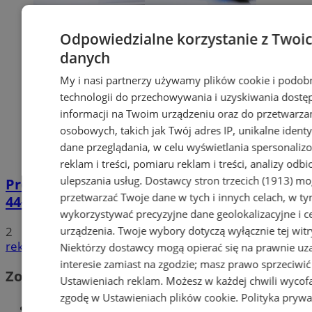
Odpowiedzialne korzystanie z Twoi
danych
My i nasi partnerzy używamy plików cookie i podob
technologii do przechowywania i uzyskiwania dostę
informacji na Twoim urządzeniu oraz do przetwarza
osobowych, takich jak Twój adres IP, unikalne identyf
dane przeglądania, w celu wyświetlania spersonali
reklam i treści, pomiaru reklam i treści, analizy odb
ulepszania usług.
Dostawcy stron trzecich (1913)
mog
Prowadził BMW mimo sądowego zakazu.
przetwarzać Twoje dane w tych i innych celach, w t
44-latek zatrzymany na DTŚ
wykorzystywać precyzyjne dane geolokalizacyjne i c
2
urządzenia. Twoje wybory dotyczą wyłącznie tej witr
reklama
Niektórzy dostawcy mogą opierać się na prawnie u
interesie zamiast na zgodzie; masz prawo sprzeciwić
Zobacz również
Ustawieniach reklam
. Możesz w każdej chwili wycof
zgodę w
Ustawieniach plików cookie
.
Polityka prywa
Wiadomości kryminalne w Zabrzu