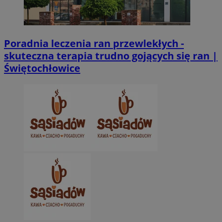
Poradnia leczenia ran przewlekłych -
skuteczna terapia trudno gojących się ran |
Świętochłowice
VISITOR_PRIVACY_METADATA
5 miesięcy 4
YouTube
tygodnie
.youtube.com