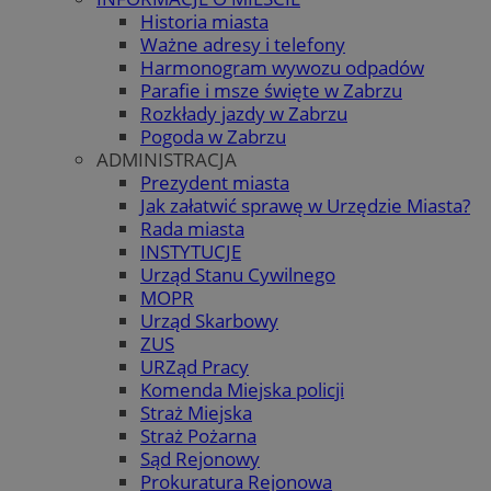
Historia miasta
Ważne adresy i telefony
Harmonogram wywozu odpadów
Parafie i msze święte w Zabrzu
Rozkłady jazdy w Zabrzu
Pogoda w Zabrzu
ADMINISTRACJA
Prezydent miasta
Jak załatwić sprawę w Urzędzie Miasta?
Rada miasta
INSTYTUCJE
Urząd Stanu Cywilnego
MOPR
Urząd Skarbowy
ZUS
URZąd Pracy
Komenda Miejska policji
Straż Miejska
Straż Pożarna
Sąd Rejonowy
Prokuratura Rejonowa