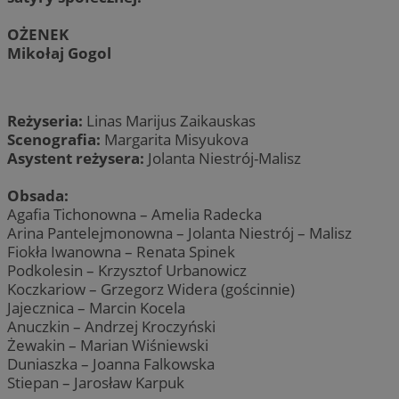
OŻENEK
Mikołaj Gogol
Reżyseria:
Linas Marijus Zaikauskas
Scenografia:
Margarita Misyukova
Asystent reżysera:
Jolanta Niestrój-Malisz
Obsada:
Agafia Tichonowna – Amelia Radecka
Arina Pantelejmonowna – Jolanta Niestrój – Malisz
Fiokła Iwanowna – Renata Spinek
Podkolesin – Krzysztof Urbanowicz
Koczkariow – Grzegorz Widera (gościnnie)
Jajecznica – Marcin Kocela
Anuczkin – Andrzej Kroczyński
Żewakin – Marian Wiśniewski
Duniaszka – Joanna Falkowska
Stiepan – Jarosław Karpuk