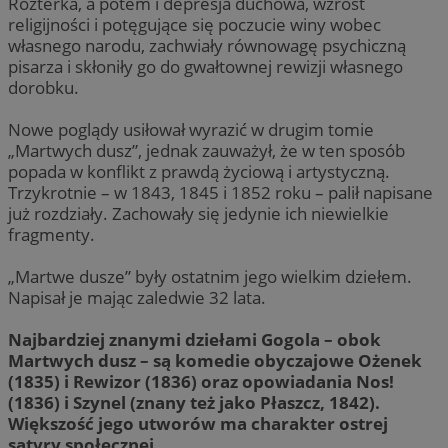
Rozterka, a potem i depresja duchowa, wzrost
religijności i potęgujące się poczucie winy wobec
własnego narodu, zachwiały równowagę psychiczną
pisarza i skłoniły go do gwałtownej rewizji własnego
dorobku.
Nowe poglądy usiłował wyrazić w drugim tomie
„Martwych dusz”, jednak zauważył, że w ten sposób
popada w konflikt z prawdą życiową i artystyczną.
Trzykrotnie – w 1843, 1845 i 1852 roku – palił napisane
już rozdziały. Zachowały się jedynie ich niewielkie
fragmenty.
„Martwe dusze” były ostatnim jego wielkim dziełem.
Napisał je mając zaledwie 32 lata.
Najbardziej znanymi dziełami Gogola – obok
Martwych dusz – są komedie obyczajowe Ożenek
(1835) i Rewizor (1836) oraz opowiadania Nos!
(1836) i Szynel (znany też jako Płaszcz, 1842).
Większość jego utworów ma charakter ostrej
satyry społecznej.