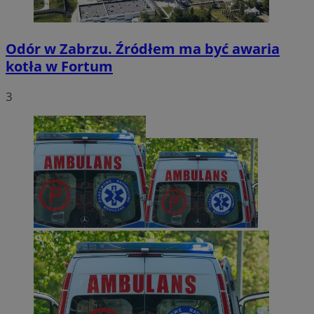
Odór w Zabrzu. Źródłem ma być awaria
kotła w Fortum
3