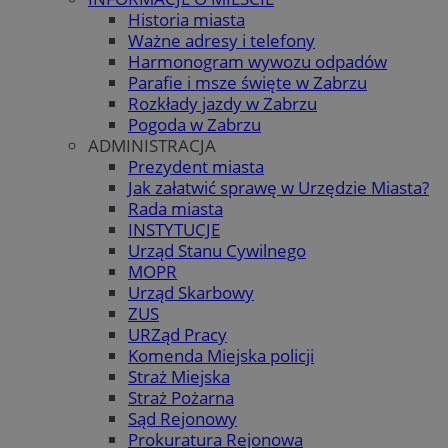
Historia miasta
Ważne adresy i telefony
Harmonogram wywozu odpadów
Parafie i msze święte w Zabrzu
Rozkłady jazdy w Zabrzu
Pogoda w Zabrzu
ADMINISTRACJA
Prezydent miasta
Jak załatwić sprawę w Urzędzie Miasta?
Rada miasta
INSTYTUCJE
Urząd Stanu Cywilnego
MOPR
Urząd Skarbowy
ZUS
URZąd Pracy
Komenda Miejska policji
Straż Miejska
Straż Pożarna
Sąd Rejonowy
Prokuratura Rejonowa