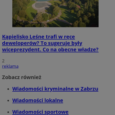
Kąpielisko Leśne trafi w ręce
deweloperów? To sugeruje były
wiceprezydent. Co na obecne władze?
2
reklama
Zobacz również
Wiadomości kryminalne w Zabrzu
Wiadomości lokalne
Wiadomości sportowe