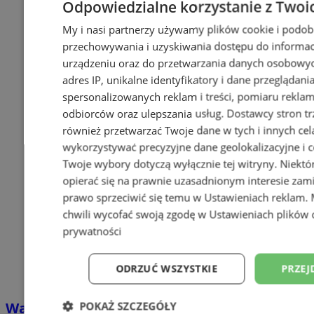
Odpowiedzialne korzystanie z Twoi
My i nasi partnerzy używamy plików cookie i podob
przechowywania i uzyskiwania dostępu do informac
urządzeniu oraz do przetwarzania danych osobowych
adres IP, unikalne identyfikatory i dane przeglądani
spersonalizowanych reklam i treści, pomiaru reklam i
odbiorców oraz ulepszania usług.
Dostawcy stron tr
również przetwarzać Twoje dane w tych i innych cel
wykorzystywać precyzyjne dane geolokalizacyjne i c
Twoje wybory dotyczą wyłącznie tej witryny. Niekt
opierać się na prawnie uzasadnionym interesie zami
prawo sprzeciwić się temu w
Ustawieniach reklam
.
chwili wycofać swoją zgodę w
Ustawieniach plików 
prywatności
ODRZUĆ WSZYSTKIE
PRZEJ
Wakacyjny wypoczynek nad Bałtykiem w
POKAŻ SZCZEGÓŁY