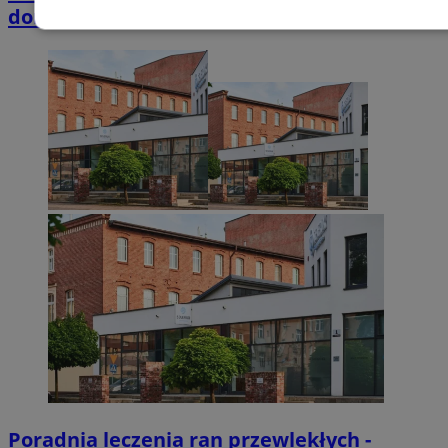
domkach Szmaragdowe Morze
Niezbędne
Wydajność
Targetowani
Niesklasyfikowane
Niezbędne
Wydajność
Targetowanie
Funkcjonalno
Niezbędne pliki cookie umożliwiają korzystanie z podstawowych fun
takich jak logowanie użytkownika i zarządzanie kontem. Bez niezb
można prawidłowo korzystać ze strony internetowej.
Provider
/
Okres
Nazwa
Domena
przechowywani
SessID
zabrze.com.pl
1 rok
Poradnia leczenia ran przewlekłych -