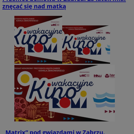
znęcać się nad matką
„Matrix” pod gwiazdami w Zabrzu.