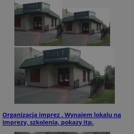
CookieScriptConsent
4 tygodnie 2 dn
CookieScript
zabrze.com.pl
VISITOR_PRIVACY_METADATA
5 miesięcy 4
YouTube
tygodnie
.youtube.com
Organizacja imprez . Wynajem lokalu na
imprezy, szkolenia, pokazy itp.