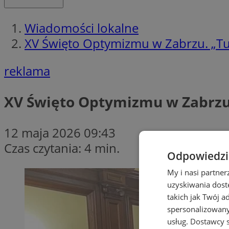
Wiadomości lokalne
XV Święto Optymizmu w Zabrzu. „T
reklama
XV Święto Optymizmu w Zabrzu
12 maja 2026 09:43
Czas czytania: 4 min.
Odpowiedzia
My i nasi partne
uzyskiwania dost
takich jak Twój a
spersonalizowanyc
usług.
Dostawcy s