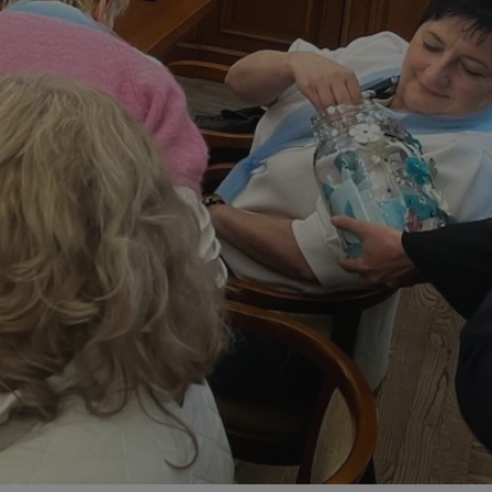
ator sesji.
ator sesji.
ator sesji.
 ludzi i botów. Jest
j, ponieważ
tów na temat
j.
 ludzi i botów. Jest
j, ponieważ
tów na temat
j.
usługę Cookie-
rencji dotyczących
est to konieczne,
działał poprawnie.
cje o zgodzie
h dotyczących
tryny. Rejestruje
ci i ustawień
ie w kolejnych
nie musi ponownie
 zwiększa wygodę i
ych.