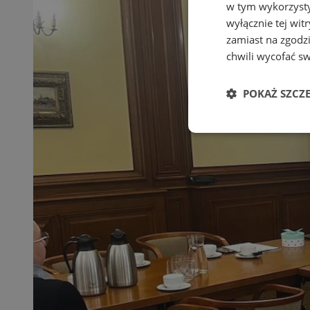
w tym wykorzysty
wyłącznie tej wi
zamiast na zgodz
chwili wycofać s
POKAŻ SZCZ
Niezbędne
Ni
Niezbędne pliki cook
zarządzanie kontem. 
Nazwa