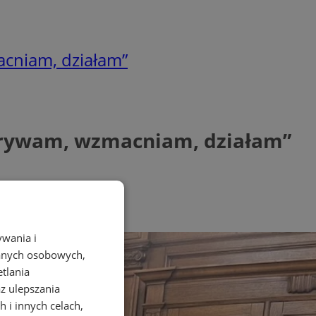
cniam, działam”
krywam, wzmacniam, działam”
ywania i
danych osobowych,
etlania
az ulepszania
 i innych celach,