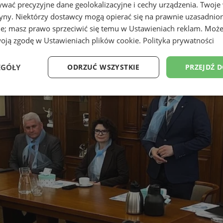
wać precyzyjne dane geolokalizacyjne i cechy urządzenia. Twoje
tryny. Niektórzy dostawcy mogą opierać się na prawnie uzasadnio
ie; masz prawo sprzeciwić się temu w
Ustawieniach reklam
. Może
woją zgodę w
Ustawieniach plików cookie
.
Polityka prywatności
EGÓŁY
ODRZUĆ WSZYSTKIE
PRZEJDŹ 
Wydajność
Targetowanie
Funkcjonalność
Ni
ezbędne
Wydajność
Targetowanie
Funkcjonalność
Niesklasyfikow
ie umożliwiają korzystanie z podstawowych funkcji strony internetowej, takich jak log
Bez niezbędnych plików cookie nie można prawidłowo korzystać ze strony internetowe
Provider
/
Okres
Opis
Domena
przechowywania