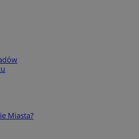
adów
zu
ie Miasta?