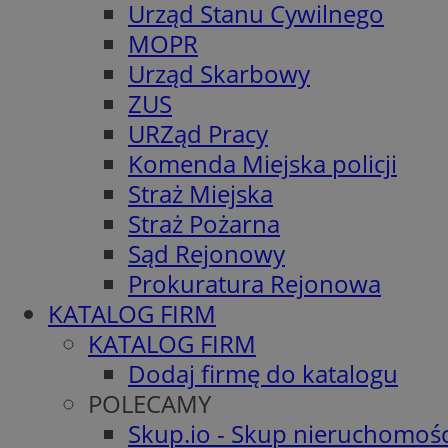
Urząd Stanu Cywilnego
MOPR
Urząd Skarbowy
ZUS
URZąd Pracy
Komenda Miejska policji
Straż Miejska
Straż Pożarna
Sąd Rejonowy
Prokuratura Rejonowa
KATALOG FIRM
KATALOG FIRM
Dodaj firmę do katalogu
POLECAMY
Skup.io - Skup nieruchomośc