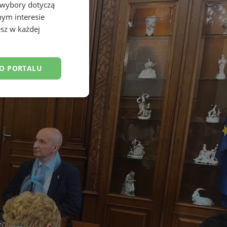
 wybory dotyczą
nym interesie
sz w każdej
DO PORTALU
esklasyfikowane
ane
owanie użytkownika i
j.