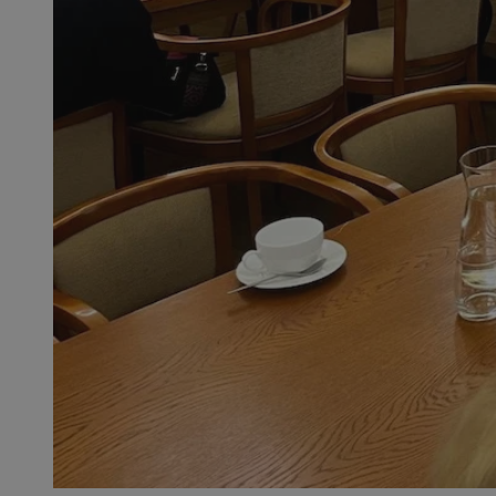
SessID
QeSessID
MvSessID
__cf_bm
__cf_bm
CookieScriptConse
VISITOR_PRIVACY_