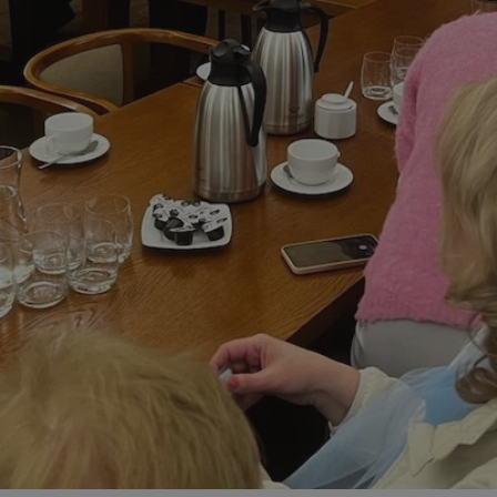
zabrze.com.pl
1 rok
Ten plik cookie przechowuje identyfik
zabrze.com.pl
1 rok
Ten plik cookie przechowuje identyfik
zabrze.com.pl
1 rok
Ten plik cookie przechowuje identyfik
29 minut 53
Ten plik cookie służy do rozróżniania
Cloudflare
sekundy
to korzystne dla strony internetowe
Inc.
umożliwia tworzenie ważnych rapor
.x.com
korzystania z jej witryny internetowe
29 minut 55
Ten plik cookie służy do rozróżniania
Cloudflare
sekund
to korzystne dla strony internetowe
Inc.
umożliwia tworzenie ważnych rapor
.twitter.com
korzystania z jej witryny internetowe
nt
4 tygodnie 2 dni
Ten plik cookie jest używany przez 
CookieScript
Script.com do zapamiętywania prefe
zabrze.com.pl
zgody użytkownika na pliki cookie. J
aby baner cookie Cookie-Script.com 
Google Privacy Policy
METADATA
5 miesięcy 4
Ten plik cookie przechowuje informa
YouTube
tygodnie
użytkownika oraz jego preferencjac
.youtube.com
prywatności podczas korzystania z wi
wybory dotyczące polityki prywatnoś
zgody, zapewniając ich przestrzegan
wizytach. Dzięki temu użytkownik 
konfigurować swoich preferencji, co
zgodność z regulacjami ochrony dan