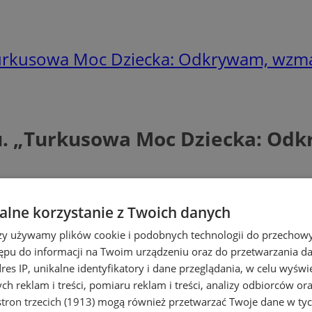
urkusowa Moc Dziecka: Odkrywam, wzma
. „Turkusowa Moc Dziecka: Od
lne korzystanie z Twoich danych
rzy używamy plików cookie i podobnych technologii do przechow
ępu do informacji na Twoim urządzeniu oraz do przetwarzania 
dres IP, unikalne identyfikatory i dane przeglądania, w celu wyświ
h reklam i treści, pomiaru reklam i treści, analizy odbiorców or
tron trzecich (1913)
mogą również przetwarzać Twoje dane w tych