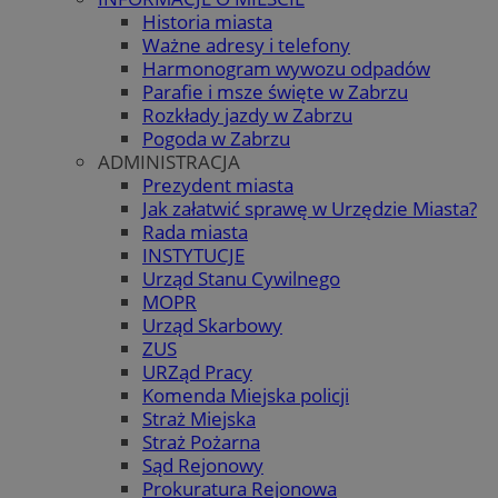
Historia miasta
Ważne adresy i telefony
Harmonogram wywozu odpadów
Parafie i msze święte w Zabrzu
Rozkłady jazdy w Zabrzu
Pogoda w Zabrzu
ADMINISTRACJA
Prezydent miasta
Jak załatwić sprawę w Urzędzie Miasta?
Rada miasta
INSTYTUCJE
Urząd Stanu Cywilnego
MOPR
Urząd Skarbowy
ZUS
URZąd Pracy
Komenda Miejska policji
Straż Miejska
Straż Pożarna
Sąd Rejonowy
Prokuratura Rejonowa