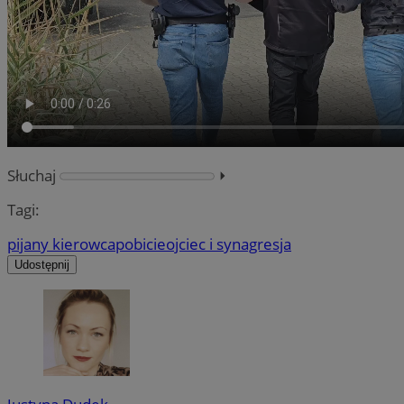
Słuchaj
⏵︎
Tagi:
pijany kierowca
pobicie
ojciec i syn
agresja
Udostępnij