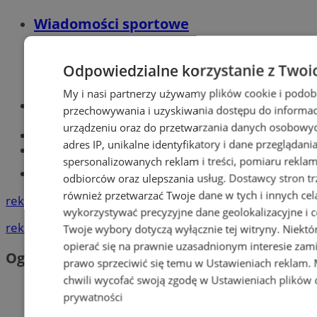
Wiadomości sportowe
Odpowiedzialne korzystanie z Twoi
My i nasi partnerzy używamy plików cookie i podob
Optyk, okulista
przechowywania i uzyskiwania dostępu do informac
Zabrze
urządzeniu oraz do przetwarzania danych osobowych
Największy sklep z częściami online!
adres IP, unikalne identyfikatory i dane przeglądani
Książeczka sanepidowska
spersonalizowanych reklam i treści, pomiaru reklam i
Tworzenie stron www -Zabrze
odbiorców oraz ulepszania usług.
Dostawcy stron tr
również przetwarzać Twoje dane w tych i innych cel
reklama
wykorzystywać precyzyjne dane geolokalizacyjne i c
reklama
Twoje wybory dotyczą wyłącznie tej witryny. Niekt
opierać się na prawnie uzasadnionym interesie zami
Ogłoszenia
prawo sprzeciwić się temu w
Ustawieniach reklam
.
chwili wycofać swoją zgodę w
Ustawieniach plików 
prywatności