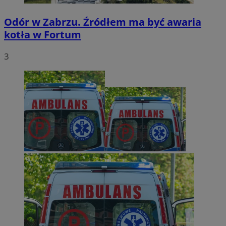
Odór w Zabrzu. Źródłem ma być awaria
kotła w Fortum
3