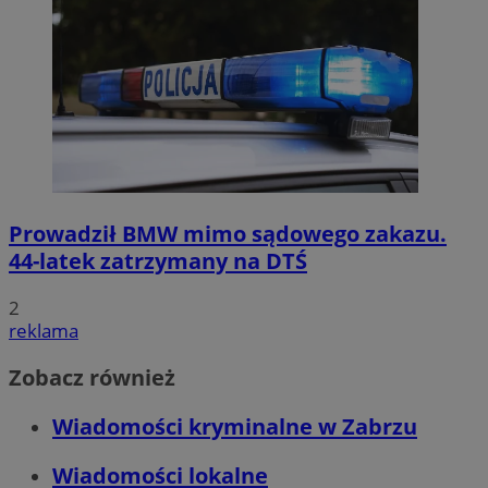
Prowadził BMW mimo sądowego zakazu.
44-latek zatrzymany na DTŚ
2
reklama
Zobacz również
Wiadomości kryminalne w Zabrzu
Wiadomości lokalne