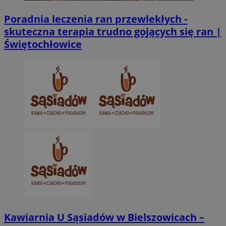
Poradnia leczenia ran przewlekłych -
skuteczna terapia trudno gojących się ran |
Świętochłowice
CookieScriptConsent
4 tygodnie 2 dn
CookieScript
zabrze.com.pl
VISITOR_PRIVACY_METADATA
5 miesięcy 4
YouTube
tygodnie
.youtube.com
Kawiarnia U Sąsiadów w Bielszowicach –