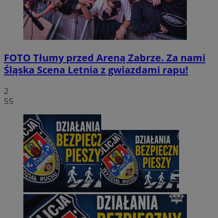
FOTO
Tłumy przed Areną Zabrze. Za nami
Śląska Scena Letnia z gwiazdami rapu!
2
55