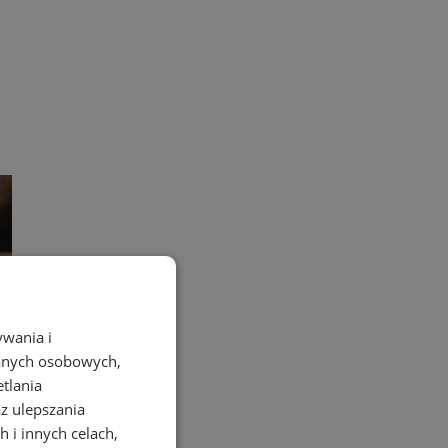
ywania i
danych osobowych,
etlania
az ulepszania
 i innych celach,