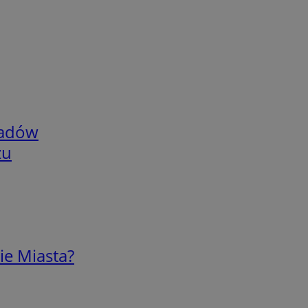
adów
zu
ie Miasta?