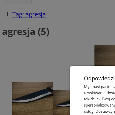
Tag: agresja
agresja (5)
Odpowiedzia
My i nasi partne
uzyskiwania dost
takich jak Twój a
spersonalizowanyc
usług.
Dostawcy s