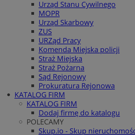
Urząd Stanu Cywilnego
MOPR
Urząd Skarbowy
ZUS
URZąd Pracy
Komenda Miejska policji
Straż Miejska
Straż Pożarna
Sąd Rejonowy
Prokuratura Rejonowa
KATALOG FIRM
KATALOG FIRM
Dodaj firmę do katalogu
POLECAMY
Skup.io - Skup nieruchomośc