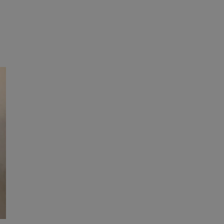
ator sesji.
ator sesji.
ator sesji.
 ludzi i botów. Jest
j, ponieważ
tów na temat
j.
 ludzi i botów. Jest
j, ponieważ
tów na temat
j.
usługę Cookie-
rencji dotyczących
est to konieczne,
działał poprawnie.
cje o zgodzie
h dotyczących
tryny. Rejestruje
ci i ustawień
ie w kolejnych
nie musi ponownie
 zwiększa wygodę i
ych.