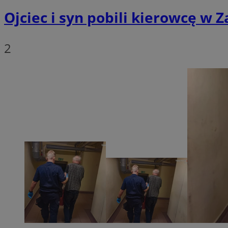
SessID
Ojciec i syn pobili kierowcę w 
QeSessID
MvSessID
2
__cf_bm
__cf_bm
CookieScriptConse
VISITOR_PRIVACY_