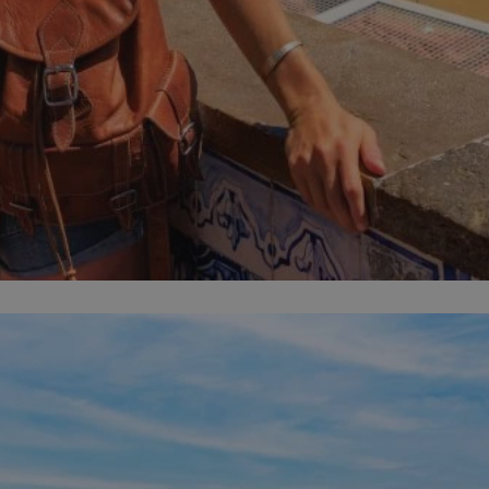
zabrze.com.pl
1 rok
Ten plik cookie przechowuje identyfik
zabrze.com.pl
1 rok
Ten plik cookie przechowuje identyfik
zabrze.com.pl
1 rok
Ten plik cookie przechowuje identyfik
29 minut 53
Ten plik cookie służy do rozróżniania
Cloudflare
sekundy
to korzystne dla strony internetowe
Inc.
umożliwia tworzenie ważnych rapor
.x.com
korzystania z jej witryny internetowe
29 minut 55
Ten plik cookie służy do rozróżniania
Cloudflare
sekund
to korzystne dla strony internetowe
Inc.
umożliwia tworzenie ważnych rapor
.twitter.com
korzystania z jej witryny internetowe
nt
4 tygodnie 2 dni
Ten plik cookie jest używany przez 
CookieScript
Script.com do zapamiętywania prefe
zabrze.com.pl
zgody użytkownika na pliki cookie. J
aby baner cookie Cookie-Script.com 
Google Privacy Policy
METADATA
5 miesięcy 4
Ten plik cookie przechowuje informa
YouTube
tygodnie
użytkownika oraz jego preferencjac
.youtube.com
prywatności podczas korzystania z wi
wybory dotyczące polityki prywatnoś
zgody, zapewniając ich przestrzegan
wizytach. Dzięki temu użytkownik 
konfigurować swoich preferencji, co
zgodność z regulacjami ochrony dan