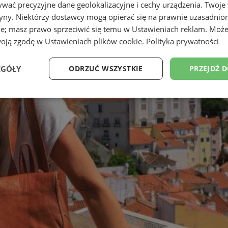
wać precyzyjne dane geolokalizacyjne i cechy urządzenia. Twoje
tryny. Niektórzy dostawcy mogą opierać się na prawnie uzasadnio
ie; masz prawo sprzeciwić się temu w
Ustawieniach reklam
. Może
woją zgodę w
Ustawieniach plików cookie
.
Polityka prywatności
EGÓŁY
ODRZUĆ WSZYSTKIE
PRZEJDŹ 
Wydajność
Targetowanie
Funkcjonalność
Ni
ezbędne
Wydajność
Targetowanie
Funkcjonalność
Niesklasyfikow
ie umożliwiają korzystanie z podstawowych funkcji strony internetowej, takich jak log
Bez niezbędnych plików cookie nie można prawidłowo korzystać ze strony internetowe
Provider
/
Okres
Opis
Domena
przechowywania