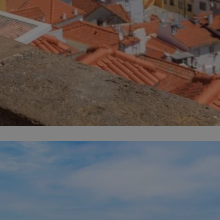
ator sesji.
ator sesji.
ator sesji.
 ludzi i botów. Jest
j, ponieważ
tów na temat
j.
 ludzi i botów. Jest
j, ponieważ
tów na temat
j.
usługę Cookie-
rencji dotyczących
est to konieczne,
działał poprawnie.
cje o zgodzie
h dotyczących
tryny. Rejestruje
ci i ustawień
ie w kolejnych
nie musi ponownie
 zwiększa wygodę i
ych.