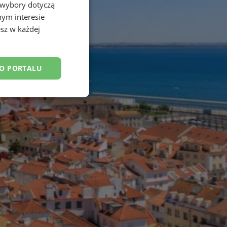
 wybory dotyczą
nym interesie
sz w każdej
DO PORTALU
esklasyfikowane
ane
owanie użytkownika i
j.