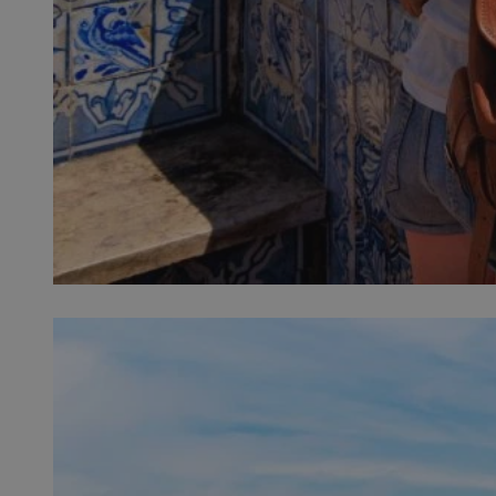
SessID
QeSessID
MvSessID
__cf_bm
__cf_bm
CookieScriptConse
VISITOR_PRIVACY_