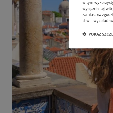
w tym wykorzysty
wyłącznie tej wi
zamiast na zgodz
chwili wycofać s
POKAŻ SZCZ
Niezbędne
Ni
Niezbędne pliki cook
zarządzanie kontem. 
Nazwa