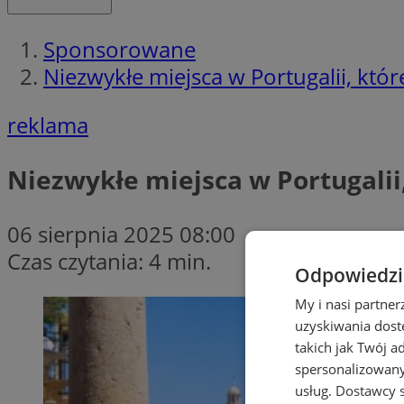
Sponsorowane
Niezwykłe miejsca w Portugalii, kt
reklama
Niezwykłe miejsca w Portugalii
06 sierpnia 2025 08:00
Czas czytania: 4 min.
Odpowiedzia
My i nasi partne
uzyskiwania dost
takich jak Twój a
spersonalizowanyc
usług.
Dostawcy s