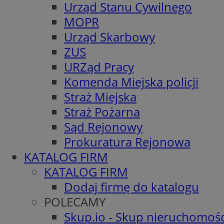
Urząd Stanu Cywilnego
MOPR
Urząd Skarbowy
ZUS
URZąd Pracy
Komenda Miejska policji
Straż Miejska
Straż Pożarna
Sąd Rejonowy
Prokuratura Rejonowa
KATALOG FIRM
KATALOG FIRM
Dodaj firmę do katalogu
POLECAMY
Skup.io - Skup nieruchomośc