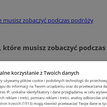
óre musisz zobaczyć podczas podróży
, które musisz zobaczyć podczas
lne korzystanie z Twoich danych
rzy używamy plików cookie i podobnych technologii do przechow
ępu do informacji na Twoim urządzeniu oraz do przetwarzania 
dres IP, unikalne identyfikatory i dane przeglądania, w celu wyświ
h reklam i treści, pomiaru reklam i treści, analizy odbiorców or
tron trzecich (1913)
mogą również przetwarzać Twoje dane w tych