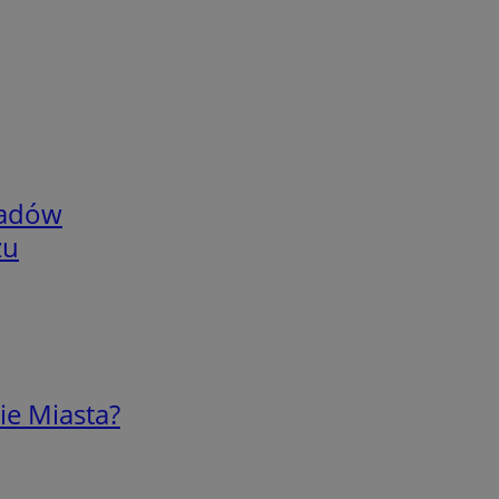
adów
zu
ie Miasta?