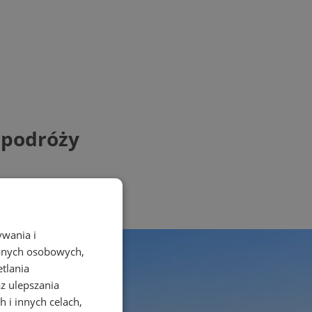
 podróży
ywania i
danych osobowych,
etlania
az ulepszania
 i innych celach,