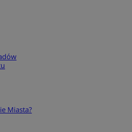
adów
zu
ie Miasta?