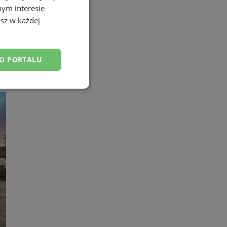
nym interesie
sz w każdej
jej podróży!
DO PORTALU
esklasyfikowane
ane
owanie użytkownika i
j.
ator sesji.