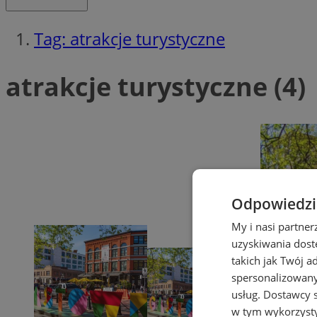
Tag: atrakcje turystyczne
atrakcje turystyczne (4)
Odpowiedzia
My i nasi partne
uzyskiwania dost
takich jak Twój a
spersonalizowanyc
usług.
Dostawcy s
w tym wykorzysty