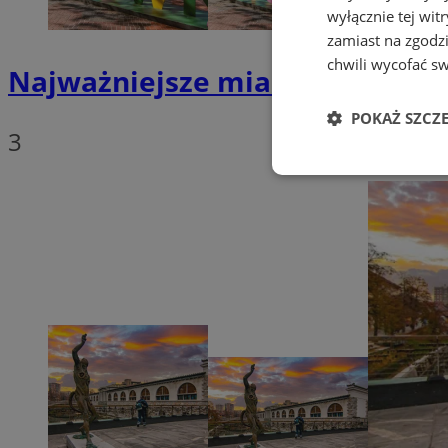
wyłącznie tej wi
zamiast na zgodz
chwili wycofać s
Najważniejsze miasta Kanady, 
POKAŻ SZCZ
3
Niezbędne
Ni
Niezbędne pliki cook
zarządzanie kontem. 
Nazwa
SessID