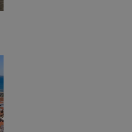
ator sesji.
ator sesji.
 ludzi i botów. Jest
j, ponieważ
tów na temat
j.
 ludzi i botów. Jest
j, ponieważ
tów na temat
j.
usługę Cookie-
rencji dotyczących
est to konieczne,
działał poprawnie.
cje o zgodzie
h dotyczących
tryny. Rejestruje
ci i ustawień
ie w kolejnych
nie musi ponownie
 zwiększa wygodę i
ych.