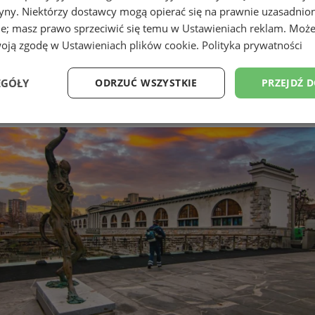
tryny. Niektórzy dostawcy mogą opierać się na prawnie uzasadnio
ie; masz prawo sprzeciwić się temu w
Ustawieniach reklam
. Może
woją zgodę w
Ustawieniach plików cookie
.
Polityka prywatności
które musisz poznać podczas swo
EGÓŁY
ODRZUĆ WSZYSTKIE
PRZEJDŹ 
Wydajność
Targetowanie
Funkcjonalność
Ni
ezbędne
Wydajność
Targetowanie
Funkcjonalność
Niesklasyfikow
ie umożliwiają korzystanie z podstawowych funkcji strony internetowej, takich jak log
Bez niezbędnych plików cookie nie można prawidłowo korzystać ze strony internetowe
Provider
/
Okres
Opis
Domena
przechowywania
zabrze.com.pl
1 rok
Ten plik cookie przechowuje identyfik