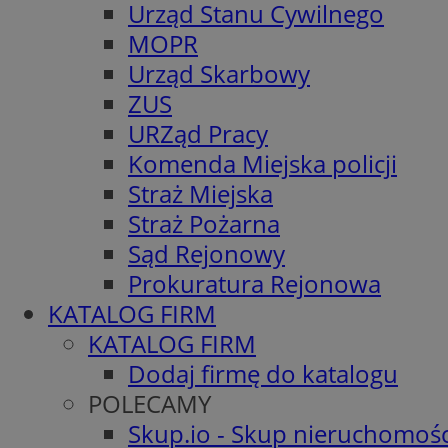
Urząd Stanu Cywilnego
MOPR
Urząd Skarbowy
ZUS
URZąd Pracy
Komenda Miejska policji
Straż Miejska
Straż Pożarna
Sąd Rejonowy
Prokuratura Rejonowa
KATALOG FIRM
KATALOG FIRM
Dodaj firmę do katalogu
POLECAMY
Skup.io - Skup nieruchomośc