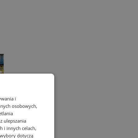
ywania i
danych osobowych,
etlania
az ulepszania
 i innych celach,
 wybory dotyczą