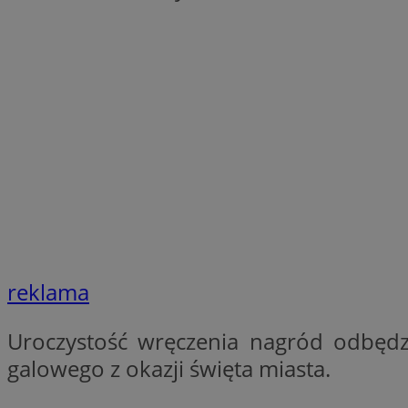
SessID
QeSessID
MvSessID
__cf_bm
__cf_bm
CookieScriptConse
reklama
VISITOR_PRIVACY_
Uroczystość wręczenia nagród odbęd
galowego z okazji święta miasta.