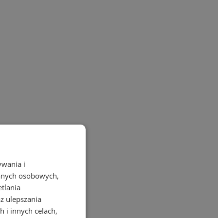
ywania i
danych osobowych,
etlania
az ulepszania
 i innych celach,