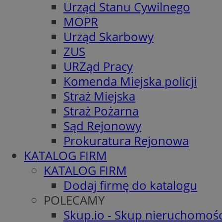
Urząd Stanu Cywilnego
MOPR
Urząd Skarbowy
ZUS
URZąd Pracy
Komenda Miejska policji
Straż Miejska
Straż Pożarna
Sąd Rejonowy
Prokuratura Rejonowa
KATALOG FIRM
KATALOG FIRM
Dodaj firmę do katalogu
POLECAMY
Skup.io - Skup nieruchomośc