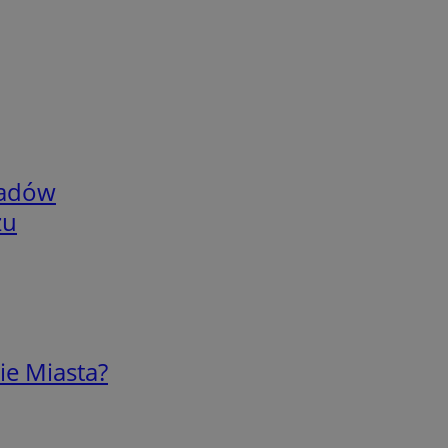
adów
zu
ie Miasta?