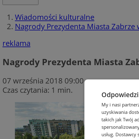
Wiadomości kulturalne
Nagrody Prezydenta Miasta Zabrze w
reklama
Nagrody Prezydenta Miasta Zab
07 września 2018 09:00
Czas czytania: 1 min.
Odpowiedzia
My i nasi partne
uzyskiwania dost
takich jak Twój a
spersonalizowanyc
usług.
Dostawcy s