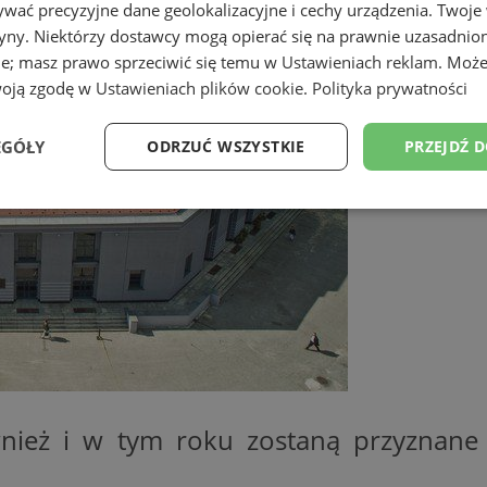
wać precyzyjne dane geolokalizacyjne i cechy urządzenia. Twoje
tryny. Niektórzy dostawcy mogą opierać się na prawnie uzasadnio
ie; masz prawo sprzeciwić się temu w
Ustawieniach reklam
. Może
woją zgodę w
Ustawieniach plików cookie
.
Polityka prywatności
EGÓŁY
ODRZUĆ WSZYSTKIE
PRZEJDŹ 
Wydajność
Targetowanie
Funkcjonalność
Ni
ezbędne
Wydajność
Targetowanie
Funkcjonalność
Niesklasyfikow
ie umożliwiają korzystanie z podstawowych funkcji strony internetowej, takich jak log
Bez niezbędnych plików cookie nie można prawidłowo korzystać ze strony internetowe
wnież i w tym roku zostaną przyznan
Provider
/
Okres
Opis
Domena
przechowywania