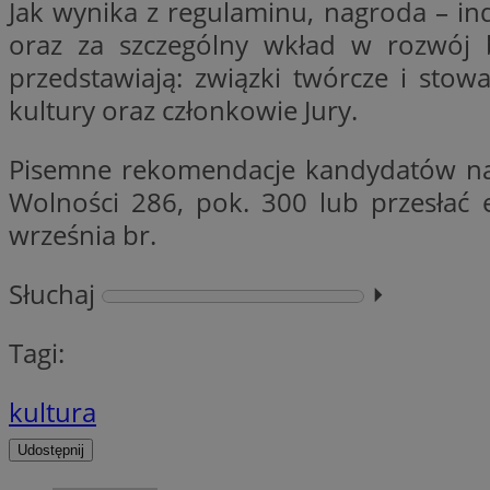
Jak wynika z regulaminu, nagroda – in
Nazwa
oraz za szczególny wkład w rozwój
Nazwa
ustat_xq6z219uw9
przedstawiają: związki twórcze i stowa
Nazwa
__Secure-YNID
_clck
kultury oraz członkowie Jury.
__gads
Pisemne rekomendacje kandydatów nale
FCCDCF
MUID
Wolności 286, pok. 300 lub przesłać
__eoi
września br.
ANONCHK
Słuchaj
⏵︎
_clsk
Tagi:
test_cookie
_ga_NBM6HFESG6
kultura
_fbp
OAID
Udostępnij
MR