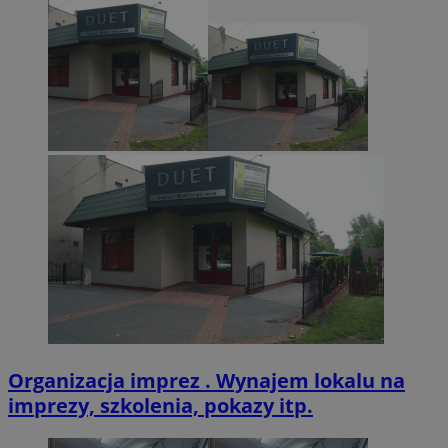
VISITOR_PRIVACY_METADATA
5 miesięcy 4
YouTube
tygodnie
.youtube.com
Organizacja imprez . Wynajem lokalu na
imprezy, szkolenia, pokazy itp.