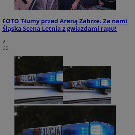
FOTO
Tłumy przed Areną Zabrze. Za nami
Śląska Scena Letnia z gwiazdami rapu!
2
55