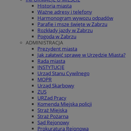
Historia miasta
Ważne adresy i telefony
Harmonogram wywozu odpadów
Parafie i msze święte w Zabrzu
Rozkłady jazdy w Zabrzu
Pogoda w Zabrzu
ADMINISTRACJA
Prezydent miasta
Jak załatwić sprawę w Urzędzie Miasta?
Rada miasta
INSTYTUCJE
Urząd Stanu Cywilnego
MOPR
Urząd Skarbowy
ZUS
URZąd Pracy
Komenda Miejska policji
Straż Miejska
Straż Pożarna
Sąd Rejonowy
Prokuratura Rejonowa