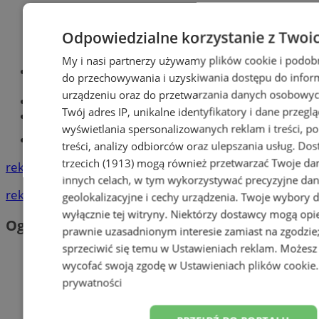
Odpowiedzialne korzystanie z Twoi
My i nasi partnerzy używamy plików cookie i podob
Optyk, okulista
do przechowywania i uzyskiwania dostępu do infor
Zabrze
urządzeniu oraz do przetwarzania danych osobowych
Największy sklep z częściami online!
Twój adres IP, unikalne identyfikatory i dane przeglą
Książeczka sanepidowska
wyświetlania spersonalizowanych reklam i treści, p
Tworzenie stron www -Zabrze
treści, analizy odbiorców oraz ulepszania usług.
Dos
trzecich (1913)
mogą również przetwarzać Twoje dan
reklama
innych celach, w tym wykorzystywać precyzyjne da
reklama
geolokalizacyjne i cechy urządzenia. Twoje wybory 
wyłącznie tej witryny. Niektórzy dostawcy mogą opie
Ogłoszenia
prawnie uzasadnionym interesie zamiast na zgodzi
sprzeciwić się temu w
Ustawieniach reklam
. Możesz
wycofać swoją zgodę w
Ustawieniach plików cookie
prywatności