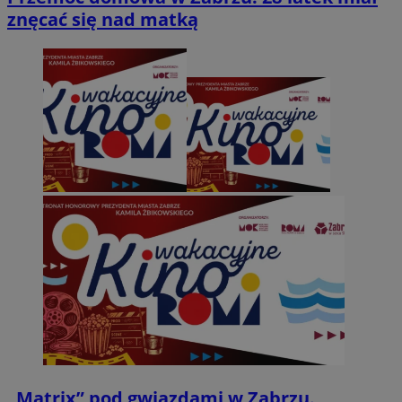
znęcać się nad matką
„Matrix” pod gwiazdami w Zabrzu.