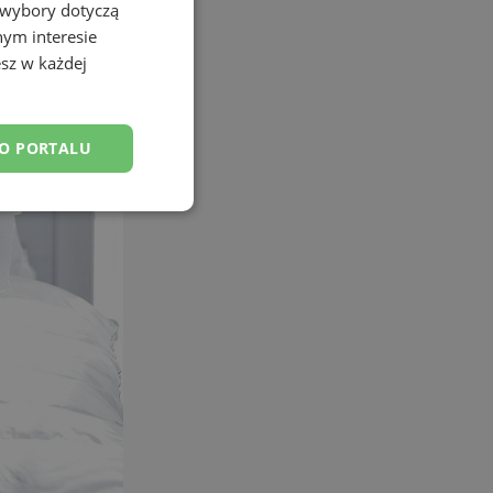
 wybory dotyczą
nym interesie
sz w każdej
DO PORTALU
esklasyfikowane
ane
owanie użytkownika i
j.