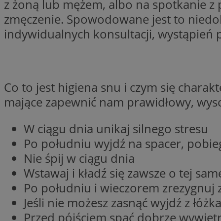
z żoną lub mężem, albo na spotkanie z 
Nazwa
zmęczenie. Spowodowane jest to niedob
Nazwa
ustat_xq6z219uw9
indywidualnych konsultacji, wystąpień p
Nazwa
__Secure-YNID
_clck
__gads
FCCDCF
MUID
Co to jest higiena snu i czym się charak
mające zapewnić nam prawidłowy, wysoki
__eoi
ANONCHK
W ciągu dnia unikaj silnego stresu
_clsk
Po południu wyjdź na spacer, pobieg
Nie śpij w ciągu dnia
test_cookie
Wstawaj i kładź się zawsze o tej sam
_ga_NBM6HFESG6
Po południu i wieczorem zrezygnuj 
_fbp
OAID
Jeśli nie możesz zasnąć wyjdź z łóżk
Przed pójściem spać dobrze wywiet
MR