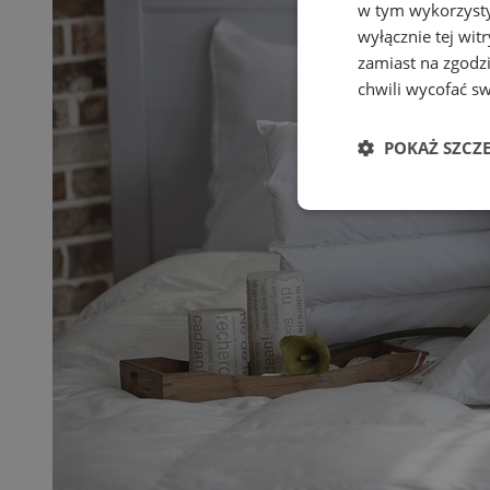
w tym wykorzysty
wyłącznie tej wi
zamiast na zgodz
chwili wycofać s
POKAŻ SZCZ
Niezbędne
Ni
Niezbędne pliki cook
zarządzanie kontem. 
Nazwa