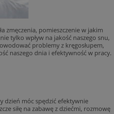
ator sesji.
ator sesji.
ator sesji.
 ludzi i botów. Jest
siła zmęczenia, pomieszczenie w jakim
j, ponieważ
tów na temat
nie tylko wpływ na jakość naszego snu,
j.
spowodować problemy z kręgosłupem,
 ludzi i botów. Jest
j, ponieważ
ość naszego dnia i efektywność w pracy.
tów na temat
j.
usługę Cookie-
rencji dotyczących
est to konieczne,
działał poprawnie.
cje o zgodzie
h dotyczących
tryny. Rejestruje
ci i ustawień
ie w kolejnych
nie musi ponownie
wy dzień móc spędzić efektywnie
 zwiększa wygodę i
ych.
zcze siłę na zabawę z dziećmi, rozmowę