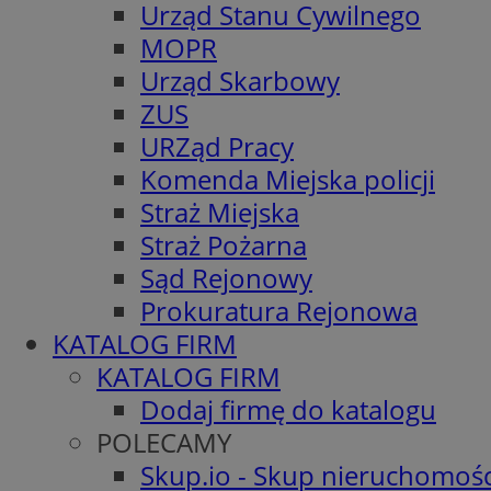
Urząd Stanu Cywilnego
MOPR
Urząd Skarbowy
ZUS
URZąd Pracy
Komenda Miejska policji
Straż Miejska
Straż Pożarna
Sąd Rejonowy
Prokuratura Rejonowa
KATALOG FIRM
KATALOG FIRM
Dodaj firmę do katalogu
POLECAMY
Skup.io - Skup nieruchomośc