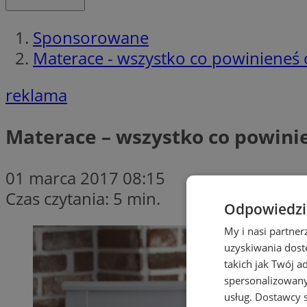
Sponsorowane
Materace - wszystko co powinieneś 
reklama
Materace – wszystko co powinie
01 marca 2017 08:15
Czas czytania: 5 min.
Odpowiedzia
My i nasi partne
uzyskiwania dost
takich jak Twój a
spersonalizowanyc
usług.
Dostawcy s