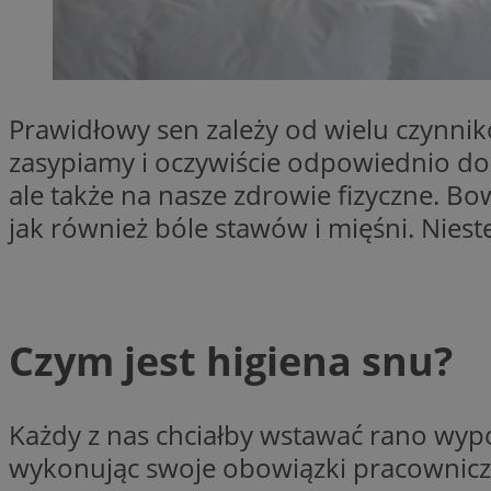
SessID
QeSessID
MvSessID
__cf_bm
Prawidłowy sen zależy od wielu czynnikó
zasypiamy i oczywiście odpowiednio dob
ale także na nasze zdrowie fizyczne.
__cf_bm
jak również bóle stawów i mięśni. Niest
CookieScriptConse
Czym jest higiena snu?
VISITOR_PRIVACY_
Każdy z nas chciałby wstawać rano wypoc
wykonując swoje obowiązki pracownicze