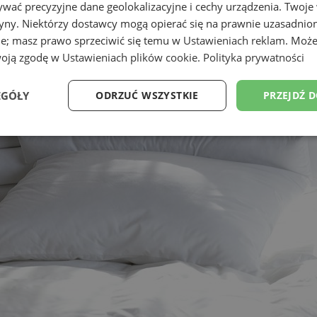
wać precyzyjne dane geolokalizacyjne i cechy urządzenia. Twoje
tryny. Niektórzy dostawcy mogą opierać się na prawnie uzasadnio
ie; masz prawo sprzeciwić się temu w
Ustawieniach reklam
. Może
woją zgodę w
Ustawieniach plików cookie
.
Polityka prywatności
EGÓŁY
ODRZUĆ WSZYSTKIE
PRZEJDŹ 
Wydajność
Targetowanie
Funkcjonalność
Ni
ezbędne
Wydajność
Targetowanie
Funkcjonalność
Niesklasyfikow
ie umożliwiają korzystanie z podstawowych funkcji strony internetowej, takich jak log
Bez niezbędnych plików cookie nie można prawidłowo korzystać ze strony internetowe
Provider
/
Okres
Opis
Domena
przechowywania