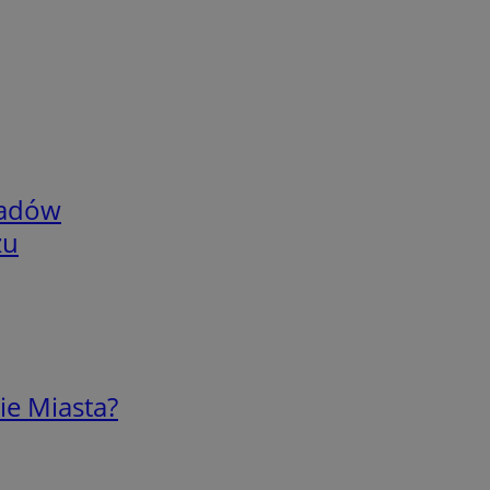
adów
zu
ie Miasta?