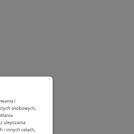
ywania i
danych osobowych,
etlania
az ulepszania
 i innych celach,