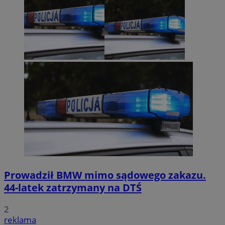
Prowadził BMW mimo sądowego zakazu.
44-latek zatrzymany na DTŚ
2
reklama