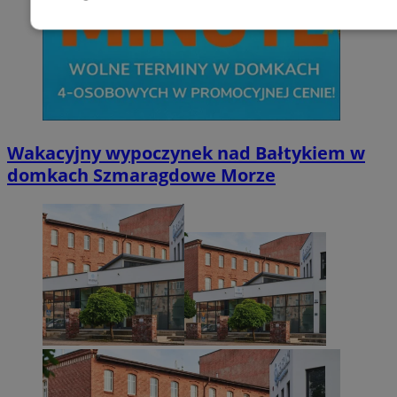
Niezbędne
Wydajność
Targetowani
Niesklasyfikowane
Wakacyjny wypoczynek nad Bałtykiem w
domkach Szmaragdowe Morze
Niezbędne
Wydajność
Targetowanie
Funkcjonalno
Niezbędne pliki cookie umożliwiają korzystanie z podstawowych fun
takich jak logowanie użytkownika i zarządzanie kontem. Bez niezb
można prawidłowo korzystać ze strony internetowej.
Provider
/
Okres
Nazwa
Domena
przechowywani
SessID
zabrze.com.pl
1 rok