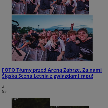
FOTO
Tłumy przed Areną Zabrze. Za nami
Śląska Scena Letnia z gwiazdami rapu!
2
55