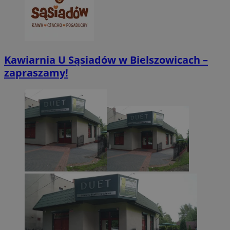
CookieScriptConsent
4 tygodnie 2 dn
CookieScript
zabrze.com.pl
Kawiarnia U Sąsiadów w Bielszowicach –
zapraszamy!
VISITOR_PRIVACY_METADATA
5 miesięcy 4
YouTube
tygodnie
.youtube.com