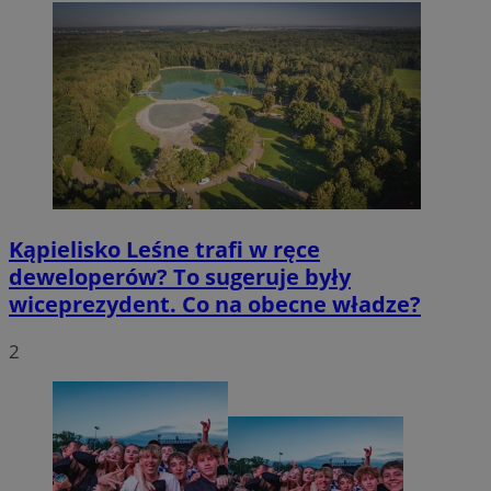
Kąpielisko Leśne trafi w ręce
deweloperów? To sugeruje były
wiceprezydent. Co na obecne władze?
2