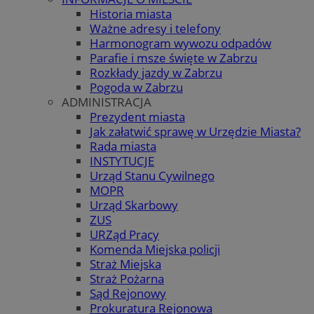
Historia miasta
Ważne adresy i telefony
Harmonogram wywozu odpadów
Parafie i msze święte w Zabrzu
Rozkłady jazdy w Zabrzu
Pogoda w Zabrzu
ADMINISTRACJA
Prezydent miasta
Jak załatwić sprawę w Urzędzie Miasta?
Rada miasta
INSTYTUCJE
Urząd Stanu Cywilnego
MOPR
Urząd Skarbowy
ZUS
URZąd Pracy
Komenda Miejska policji
Straż Miejska
Straż Pożarna
Sąd Rejonowy
Prokuratura Rejonowa