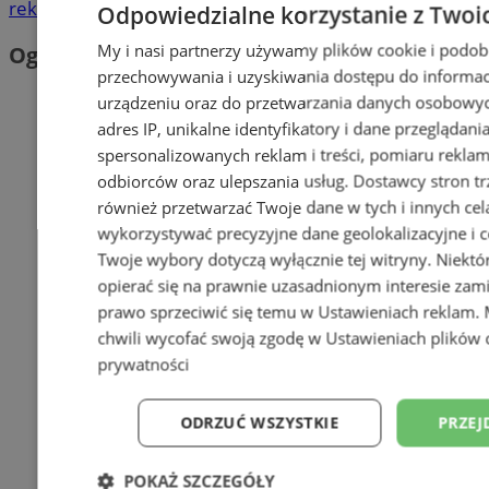
reklama
Odpowiedzialne korzystanie z Twoi
My i nasi partnerzy używamy plików cookie i podob
Ogłoszenia
przechowywania i uzyskiwania dostępu do informac
urządzeniu oraz do przetwarzania danych osobowych
adres IP, unikalne identyfikatory i dane przeglądani
spersonalizowanych reklam i treści, pomiaru reklam i
odbiorców oraz ulepszania usług.
Dostawcy stron tr
również przetwarzać Twoje dane w tych i innych cel
wykorzystywać precyzyjne dane geolokalizacyjne i c
Twoje wybory dotyczą wyłącznie tej witryny. Niekt
opierać się na prawnie uzasadnionym interesie zami
prawo sprzeciwić się temu w
Ustawieniach reklam
.
chwili wycofać swoją zgodę w
Ustawieniach plików 
prywatności
ODRZUĆ WSZYSTKIE
PRZEJ
POKAŻ SZCZEGÓŁY