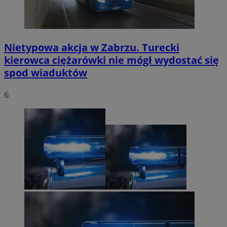
Nietypowa akcja w Zabrzu. Turecki
kierowca ciężarówki nie mógł wydostać się
spod wiaduktów
6