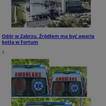
Odór w Zabrzu. Źródłem ma być awaria
kotła w Fortum
3