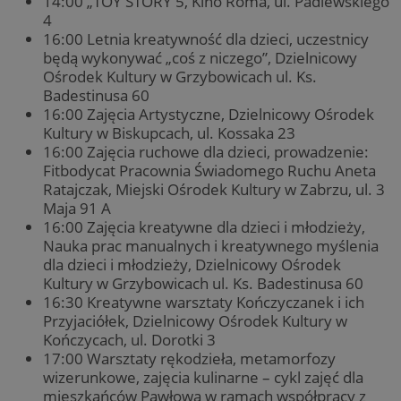
14:00 „TOY STORY 5, Kino Roma, ul. Padlewskiego
4
16:00 Letnia kreatywność dla dzieci, uczestnicy
będą wykonywać „coś z niczego”, Dzielnicowy
Ośrodek Kultury w Grzybowicach ul. Ks.
Badestinusa 60
16:00 Zajęcia Artystyczne, Dzielnicowy Ośrodek
Kultury w Biskupcach, ul. Kossaka 23
16:00 Zajęcia ruchowe dla dzieci, prowadzenie:
Fitbodycat Pracownia Świadomego Ruchu Aneta
Ratajczak, Miejski Ośrodek Kultury w Zabrzu, ul. 3
Maja 91 A
16:00 Zajęcia kreatywne dla dzieci i młodzieży,
Nauka prac manualnych i kreatywnego myślenia
dla dzieci i młodzieży, Dzielnicowy Ośrodek
Kultury w Grzybowicach ul. Ks. Badestinusa 60
16:30 Kreatywne warsztaty Kończyczanek i ich
Przyjaciółek, Dzielnicowy Ośrodek Kultury w
Kończycach, ul. Dorotki 3
17:00 Warsztaty rękodzieła, metamorfozy
wizerunkowe, zajęcia kulinarne – cykl zajęć dla
mieszkańców Pawłowa w ramach współpracy z