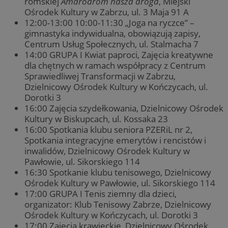
romskiej
Amarodrom nasza droga
, Miejski
Ośrodek Kultury w Zabrzu, ul. 3 Maja 91 A
12:00-13:00 10:00-11:30 „Joga na ryczce” –
gimnastyka indywidualna, obowiązują zapisy,
Centrum Usług Społecznych, ul. Stalmacha 7
14:00 GRUPA I Kwiat paproci, Zajęcia kreatywne
dla chętnych w ramach współpracy z Centrum
Sprawiedliwej Transformacji w Zabrzu,
Dzielnicowy Ośrodek Kultury w Kończycach, ul.
Dorotki 3
16:00 Zajęcia szydełkowania, Dzielnicowy Ośrodek
Kultury w Biskupcach, ul. Kossaka 23
16:00 Spotkania klubu seniora PZERiL nr 2,
Spotkania integracyjne emerytów i rencistów i
inwalidów, Dzielnicowy Ośrodek Kultury w
Pawłowie, ul. Sikorskiego 114
16:30 Spotkanie klubu tenisowego, Dzielnicowy
Ośrodek Kultury w Pawłowie, ul. Sikorskiego 114
17:00 GRUPA I Tenis ziemny dla dzieci,
organizator: Klub Tenisowy Zabrze, Dzielnicowy
Ośrodek Kultury w Kończycach, ul. Dorotki 3
17:00 Zajęcia krawieckie, Dzielnicowy Ośrodek