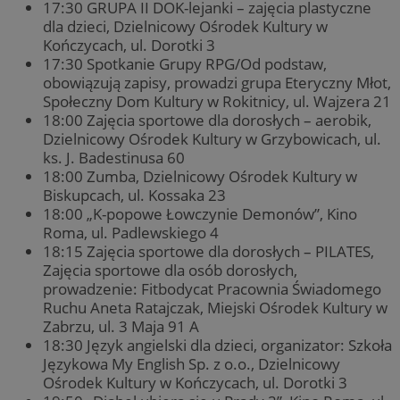
17:30 GRUPA II DOK-lejanki – zajęcia plastyczne
dla dzieci, Dzielnicowy Ośrodek Kultury w
Kończycach, ul. Dorotki 3
17:30 Spotkanie Grupy RPG/Od podstaw,
obowiązują zapisy, prowadzi grupa Eteryczny Młot,
Społeczny Dom Kultury w Rokitnicy, ul. Wajzera 21
18:00 Zajęcia sportowe dla dorosłych – aerobik,
Dzielnicowy Ośrodek Kultury w Grzybowicach, ul.
ks. J. Badestinusa 60
18:00 Zumba, Dzielnicowy Ośrodek Kultury w
Biskupcach, ul. Kossaka 23
18:00 „K-popowe Łowczynie Demonów”, Kino
Roma, ul. Padlewskiego 4
18:15 Zajęcia sportowe dla dorosłych – PILATES,
Zajęcia sportowe dla osób dorosłych,
prowadzenie: Fitbodycat Pracownia Świadomego
Ruchu Aneta Ratajczak, Miejski Ośrodek Kultury w
Zabrzu, ul. 3 Maja 91 A
18:30 Język angielski dla dzieci, organizator: Szkoła
Językowa My English Sp. z o.o., Dzielnicowy
Ośrodek Kultury w Kończycach, ul. Dorotki 3