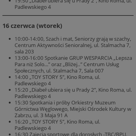
19:50 „Diabeł ubiera się u Prady 2”, Kino Roma, ul.
Padlewskiego 4
16 czerwca (wtorek)
10:00-14:00, Szach i mat, Seniorzy grają w szachy,
Centrum Aktywności Senioralnej, ul. Stalmacha 7,
sala 203
13:00-16:00 Spotkanie GRUP WESPARCIA „Lepsza
Para niż Solo…” oraz „Bliżej..” Centrum Usług
Społecznych, ul. Stalmacha 7, Sala 007
14:00 „TOY STORY 5”, Kino Roma, ul.
Padlewskiego 4
15:20 „Diabeł ubiera się u Prady 2”, Kino Roma, ul.
Padlewskiego 4
15:30 Spotkania i próby Orkiestry Muzeum
Górnictwa Węglowego, Miejski Ośrodek Kultury w
Zabrzu, ul. 3 Maja 91 A
16:20 „TOY STORY 5”, Kino Roma, ul.
Padlewskiego 4
16:30 Zajęcia sportowe dla dorosłych -TBC/BPU,