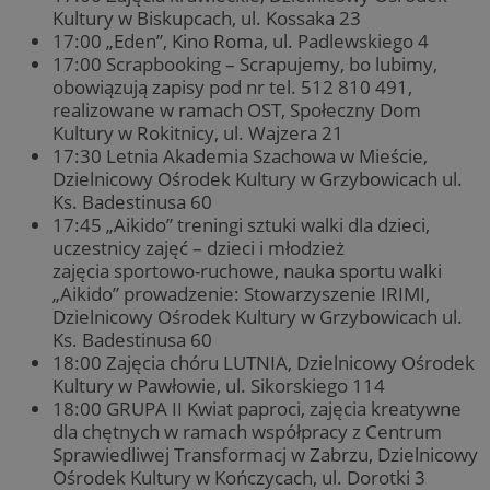
Kultury w Biskupcach, ul. Kossaka 23
17:00 „Eden”, Kino Roma, ul. Padlewskiego 4
17:00 Scrapbooking – Scrapujemy, bo lubimy,
obowiązują zapisy pod nr tel. 512 810 491,
realizowane w ramach OST, Społeczny Dom
Kultury w Rokitnicy, ul. Wajzera 21
17:30 Letnia Akademia Szachowa w Mieście,
Dzielnicowy Ośrodek Kultury w Grzybowicach ul.
Ks. Badestinusa 60
17:45 „Aikido” treningi sztuki walki dla dzieci,
uczestnicy zajęć – dzieci i młodzież
zajęcia sportowo-ruchowe, nauka sportu walki
„Aikido” prowadzenie: Stowarzyszenie IRIMI,
Dzielnicowy Ośrodek Kultury w Grzybowicach ul.
Ks. Badestinusa 60
18:00 Zajęcia chóru LUTNIA, Dzielnicowy Ośrodek
Kultury w Pawłowie, ul. Sikorskiego 114
18:00 GRUPA II Kwiat paproci, zajęcia kreatywne
dla chętnych w ramach współpracy z Centrum
Sprawiedliwej Transformacj w Zabrzu, Dzielnicowy
Ośrodek Kultury w Kończycach, ul. Dorotki 3