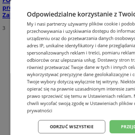
prędkość. Policja kontrolowała drogi w
Odpowiedzialne korzystanie z Twoi
Zabrzu
My i nasi partnerzy używamy plików cookie i podob
3
przechowywania i uzyskiwania dostępu do informac
urządzeniu oraz do przetwarzania danych osobowych
adres IP, unikalne identyfikatory i dane przeglądani
spersonalizowanych reklam i treści, pomiaru reklam i
odbiorców oraz ulepszania usług.
Dostawcy stron tr
również przetwarzać Twoje dane w tych i innych cel
wykorzystywać precyzyjne dane geolokalizacyjne i c
Twoje wybory dotyczą wyłącznie tej witryny. Niekt
opierać się na prawnie uzasadnionym interesie zami
prawo sprzeciwić się temu w
Ustawieniach reklam
.
chwili wycofać swoją zgodę w
Ustawieniach plików 
prywatności
ODRZUĆ WSZYSTKIE
PRZEJ