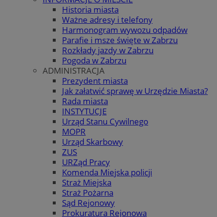
Historia miasta
Ważne adresy i telefony
Harmonogram wywozu odpadów
Parafie i msze święte w Zabrzu
Rozkłady jazdy w Zabrzu
Pogoda w Zabrzu
ADMINISTRACJA
Prezydent miasta
Jak załatwić sprawę w Urzędzie Miasta?
Rada miasta
INSTYTUCJE
Urząd Stanu Cywilnego
MOPR
Urząd Skarbowy
ZUS
URZąd Pracy
Komenda Miejska policji
Straż Miejska
Straż Pożarna
Sąd Rejonowy
Prokuratura Rejonowa