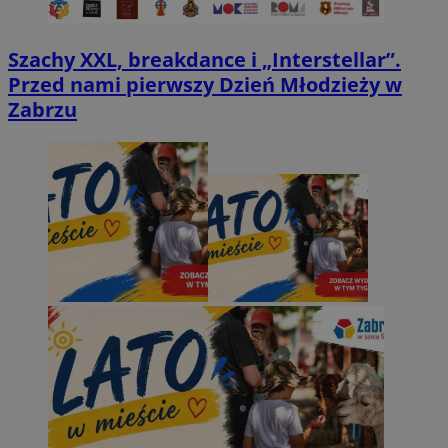
CookieScriptConsent
4 tygodnie 2 dn
CookieScript
Szachy XXL, breakdance i „Interstellar”.
zabrze.com.pl
Przed nami pierwszy Dzień Młodzieży w
Zabrzu
VISITOR_PRIVACY_METADATA
5 miesięcy 4
YouTube
tygodnie
.youtube.com