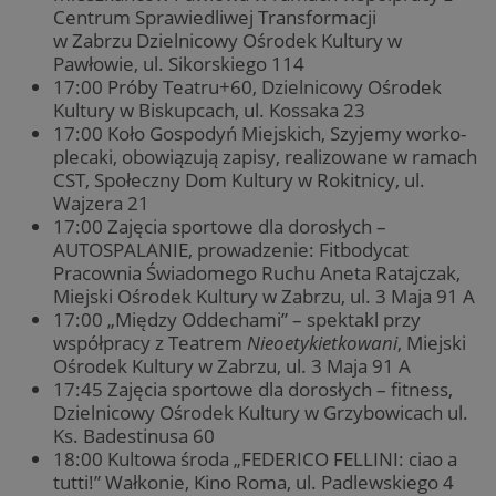
Centrum Sprawiedliwej Transformacji
w Zabrzu Dzielnicowy Ośrodek Kultury w
Pawłowie, ul. Sikorskiego 114
17:00 Próby Teatru+60, Dzielnicowy Ośrodek
Kultury w Biskupcach, ul. Kossaka 23
17:00 Koło Gospodyń Miejskich, Szyjemy worko-
plecaki, obowiązują zapisy, realizowane w ramach
CST, Społeczny Dom Kultury w Rokitnicy, ul.
Wajzera 21
17:00 Zajęcia sportowe dla dorosłych –
AUTOSPALANIE, prowadzenie: Fitbodycat
Pracownia Świadomego Ruchu Aneta Ratajczak,
Miejski Ośrodek Kultury w Zabrzu, ul. 3 Maja 91 A
17:00 „Między Oddechami” – spektakl przy
współpracy z Teatrem
Nieoetykietkowani
, Miejski
Ośrodek Kultury w Zabrzu, ul. 3 Maja 91 A
17:45 Zajęcia sportowe dla dorosłych – fitness,
Dzielnicowy Ośrodek Kultury w Grzybowicach ul.
Ks. Badestinusa 60
18:00 Kultowa środa „FEDERICO FELLINI: ciao a
tutti!” Wałkonie, Kino Roma, ul. Padlewskiego 4