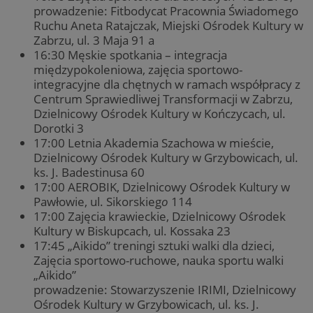
prowadzenie: Fitbodycat Pracownia Świadomego
Ruchu Aneta Ratajczak, Miejski Ośrodek Kultury w
Zabrzu, ul. 3 Maja 91 a
16:30 Męskie spotkania – integracja
międzypokoleniowa, zajęcia sportowo-
integracyjne dla chętnych w ramach współpracy z
Centrum Sprawiedliwej Transformacji w Zabrzu,
Dzielnicowy Ośrodek Kultury w Kończycach, ul.
Dorotki 3
17:00 Letnia Akademia Szachowa w mieście,
Dzielnicowy Ośrodek Kultury w Grzybowicach, ul.
ks. J. Badestinusa 60
17:00 AEROBIK, Dzielnicowy Ośrodek Kultury w
Pawłowie, ul. Sikorskieg
o
114
17:00 Zajęcia krawieckie, Dzielnicowy Ośrodek
Kultury w Biskupcach, ul. Kossaka 23
17:45 „Aikido” treningi sztuki walki dla dzieci,
Zajęcia sportowo-ruchowe, nauka sportu walki
„Aikido”
prowadzenie: Stowarzyszenie IRIMI, Dzielnicowy
Ośrodek Kultury w Grzybowicach, ul. ks. J.