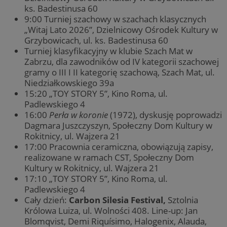
ks. Badestinusa 60
9:00 Turniej szachowy w szachach klasycznych
„Witaj Lato 2026”, Dzielnicowy Ośrodek Kultury w
Grzybowicach, ul. ks. Badestinusa 60
Turniej klasyfikacyjny w klubie Szach Mat w
Zabrzu, dla zawodników od IV kategorii szachowej
gramy o III I II kategorię szachową, Szach Mat, ul.
Niedziałkowskiego 39a
15:20 „TOY STORY 5”, Kino Roma, ul.
Padlewskiego 4
16:00
Perła w koronie
(1972), dyskusję poprowadzi
Dagmara Juszczyszyn, Społeczny Dom Kultury w
Rokitnicy, ul. Wajzera 21
17:00 Pracownia ceramiczna, obowiązują zapisy,
realizowane w ramach CST, Społeczny Dom
Kultury w Rokitnicy, ul. Wajzera 21
17:10 „TOY STORY 5”, Kino Roma, ul.
Padlewskiego 4
Cały dzień:
Carbon Silesia Festival,
Sztolnia
Królowa Luiza, ul. Wolności 408. Line-up: Jan
Blomqvist, Demi Riquísimo, Halogenix, Alauda,