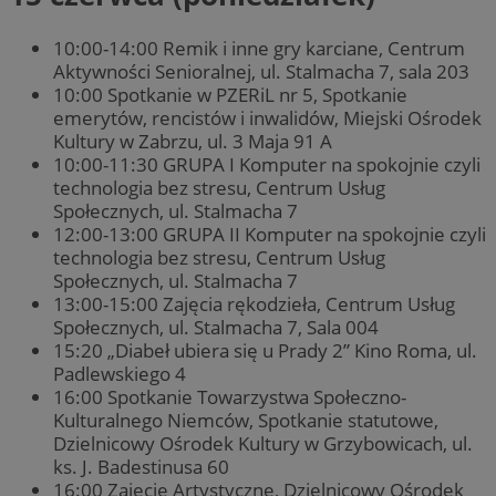
10:00-14:00 Remik i inne gry karciane, Centrum
Aktywności Senioralnej, ul. Stalmacha 7, sala 203
10:00 Spotkanie w PZERiL nr 5, Spotkanie
emerytów, rencistów i inwalidów, Miejski Ośrodek
Kultury w Zabrzu, ul. 3 Maja 91 A
10:00-11:30 GRUPA I Komputer na spokojnie czyli
technologia bez stresu, Centrum Usług
Społecznych, ul. Stalmacha 7
12:00-13:00 GRUPA II Komputer na spokojnie czyli
technologia bez stresu, Centrum Usług
Społecznych, ul. Stalmacha 7
13:00-15:00 Zajęcia rękodzieła, Centrum Usług
Społecznych, ul. Stalmacha 7, Sala 004
15:20 „Diabeł ubiera się u Prady 2” Kino Roma, ul.
Padlewskiego 4
16:00 Spotkanie Towarzystwa Społeczno-
Kulturalnego Niemców, Spotkanie statutowe,
Dzielnicowy Ośrodek Kultury w Grzybowicach, ul.
ks. J. Badestinusa 60
16:00 Zajęcie Artystyczne, Dzielnicowy Ośrodek