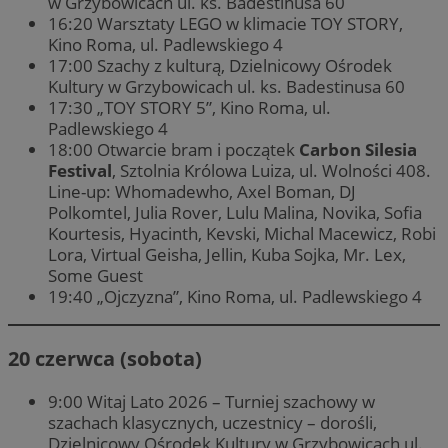
w Grzybowicach ul. ks. Badestinusa 60
16:20 Warsztaty LEGO w klimacie TOY STORY,
Kino Roma, ul. Padlewskiego 4
17:00 Szachy z kulturą, Dzielnicowy Ośrodek
Kultury w Grzybowicach ul. ks. Badestinusa 60
17:30 „TOY STORY 5”, Kino Roma, ul.
Padlewskiego 4
18:00 Otwarcie bram i początek
Carbon Silesia
Festival
, Sztolnia Królowa Luiza, ul. Wolności 408.
Line-up: Whomadewho, Axel Boman, DJ
Polkomtel, Julia Rover, Lulu Malina, Novika, Sofia
Kourtesis, Hyacinth, Kevski, Michal Macewicz, Robi
Lora, Virtual Geisha, Jellin, Kuba Sojka, Mr. Lex,
Some Guest
19:40 „Ojczyzna”, Kino Roma, ul. Padlewskiego 4
20 czerwca (sobota)
9:00 Witaj Lato 2026 – Turniej szachowy w
szachach klasycznych, uczestnicy – dorośli,
Dzielnicowy Ośrodek Kultury w Grzybowicach ul.