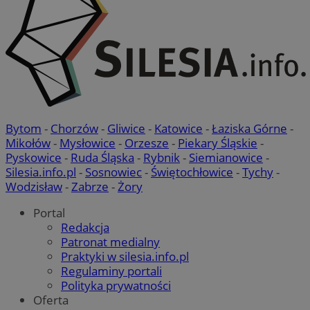
Bytom
-
Chorzów
-
Gliwice
-
Katowice
-
Łaziska Górne
-
Mikołów
-
Mysłowice
-
Orzesze
-
Piekary Śląskie
-
Pyskowice
-
Ruda Śląska
-
Rybnik
-
Siemianowice
-
Silesia.info.pl
-
Sosnowiec
-
Świętochłowice
-
Tychy
-
Wodzisław
-
Zabrze
-
Żory
Portal
Redakcja
Patronat medialny
Praktyki w silesia.info.pl
Regulaminy portali
Polityka prywatności
Oferta