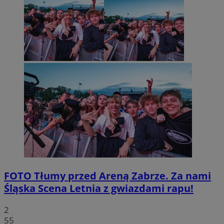
FOTO
Tłumy przed Areną Zabrze. Za nami
Śląska Scena Letnia z gwiazdami rapu!
2
55