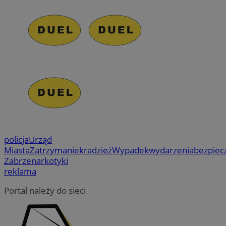
policja
Urząd
Miasta
Zatrzymanie
kradzież
Wypadek
wydarzenia
bezpiec
Zabrze
narkotyki
reklama
Portal należy do sieci