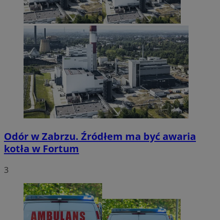
Odór w Zabrzu. Źródłem ma być awaria
kotła w Fortum
3