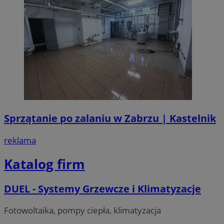
Sprzątanie po zalaniu w Zabrzu | Kastelnik
reklama
Katalog firm
DUEL - Systemy Grzewcze i Klimatyzacje
Fotowoltaika, pompy ciepła, klimatyzacja