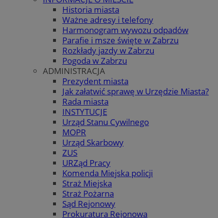
Historia miasta
Ważne adresy i telefony
Harmonogram wywozu odpadów
Parafie i msze święte w Zabrzu
Rozkłady jazdy w Zabrzu
Pogoda w Zabrzu
ADMINISTRACJA
Prezydent miasta
Jak załatwić sprawę w Urzędzie Miasta?
Rada miasta
INSTYTUCJE
Urząd Stanu Cywilnego
MOPR
Urząd Skarbowy
ZUS
URZąd Pracy
Komenda Miejska policji
Straż Miejska
Straż Pożarna
Sąd Rejonowy
Prokuratura Rejonowa