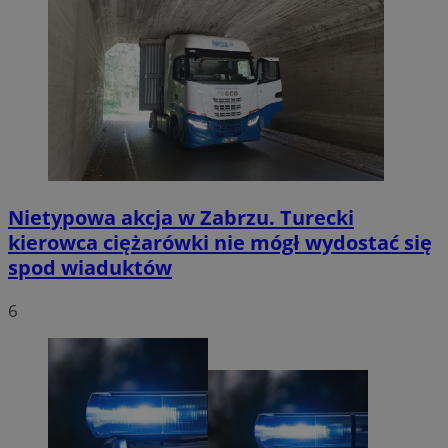
Nietypowa akcja w Zabrzu. Turecki
kierowca ciężarówki nie mógł wydostać się
spod wiaduktów
6