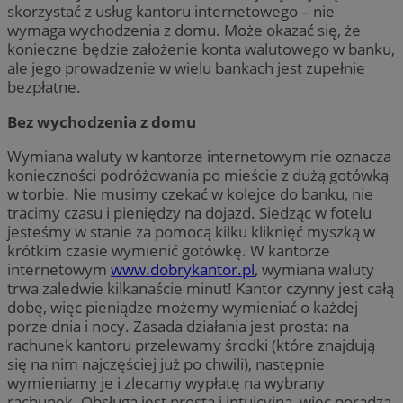
skorzystać z usług kantoru internetowego – nie
wymaga wychodzenia z domu. Może okazać się, że
konieczne będzie założenie konta walutowego w banku,
ale jego prowadzenie w wielu bankach jest zupełnie
bezpłatne.
Bez wychodzenia z domu
Wymiana waluty w kantorze internetowym nie oznacza
konieczności podróżowania po mieście z dużą gotówką
w torbie. Nie musimy czekać w kolejce do banku, nie
tracimy czasu i pieniędzy na dojazd. Siedząc w fotelu
jesteśmy w stanie za pomocą kilku kliknięć myszką w
krótkim czasie wymienić gotówkę. W kantorze
internetowym
www.dobrykantor.pl
, wymiana waluty
trwa zaledwie kilkanaście minut! Kantor czynny jest całą
dobę, więc pieniądze możemy wymieniać o każdej
porze dnia i nocy. Zasada działania jest prosta: na
rachunek kantoru przelewamy środki (które znajdują
się na nim najczęściej już po chwili), następnie
wymieniamy je i zlecamy wypłatę na wybrany
rachunek. Obsługa jest prosta i intuicyjna, więc poradzą