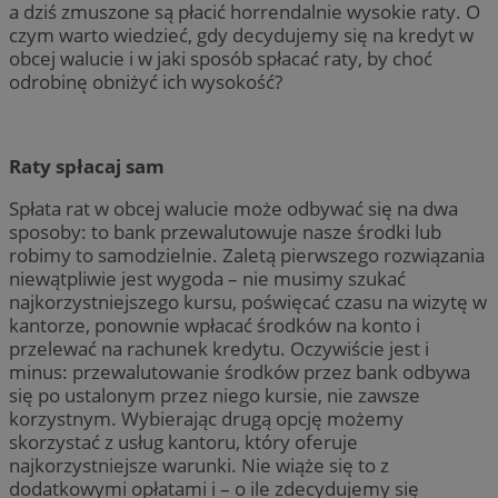
a dziś zmuszone są płacić horrendalnie wysokie raty. O
czym warto wiedzieć, gdy decydujemy się na kredyt w
obcej walucie i w jaki sposób spłacać raty, by choć
odrobinę obniżyć ich wysokość?
Raty spłacaj sam
Spłata rat w obcej walucie może odbywać się na dwa
sposoby: to bank przewalutowuje nasze środki lub
robimy to samodzielnie. Zaletą pierwszego rozwiązania
niewątpliwie jest wygoda – nie musimy szukać
najkorzystniejszego kursu, poświęcać czasu na wizytę w
kantorze, ponownie wpłacać środków na konto i
przelewać na rachunek kredytu. Oczywiście jest i
minus: przewalutowanie środków przez bank odbywa
się po ustalonym przez niego kursie, nie zawsze
korzystnym. Wybierając drugą opcję możemy
skorzystać z usług kantoru, który oferuje
najkorzystniejsze warunki. Nie wiąże się to z
dodatkowymi opłatami i – o ile zdecydujemy się