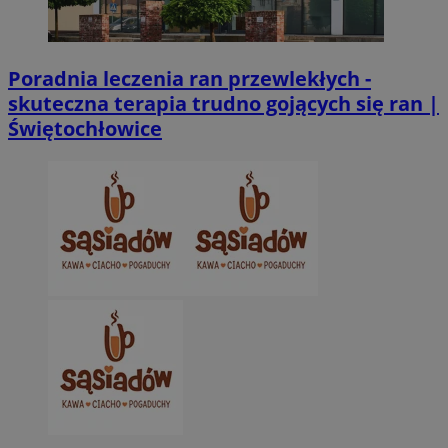
Poradnia leczenia ran przewlekłych -
skuteczna terapia trudno gojących się ran |
Świętochłowice
CookieScriptConsent
4 tygodnie 2 dn
CookieScript
zabrze.com.pl
VISITOR_PRIVACY_METADATA
5 miesięcy 4
YouTube