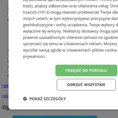
treści, analizy odbiorców oraz ulepszania usług.
Dos
Wiadomości lokalne
trzecich (1913)
mogą również przetwarzać Twoje dan
innych celach, w tym wykorzystywać precyzyjne da
Wiadomości sportowe
geolokalizacyjne i cechy urządzenia. Twoje wybory 
wyłącznie tej witryny. Niektórzy dostawcy mogą opie
prawnie uzasadnionym interesie zamiast na zgodzi
sprzeciwić się temu w
Ustawieniach reklam
. Możesz
Optyk, okulista
wycofać swoją zgodę w
Ustawieniach plików cookie
Zabrze
prywatności
Największy sklep z częściami online!
Książeczka sanepidowska
PRZEJDŹ DO PORTALU
Tworzenie stron www -Zabrze
ODRZUĆ WSZYSTKIE
reklama
reklama
POKAŻ SZCZEGÓŁY
Ogłoszenia
Niezbędne
Wydajność
Targetowanie
F