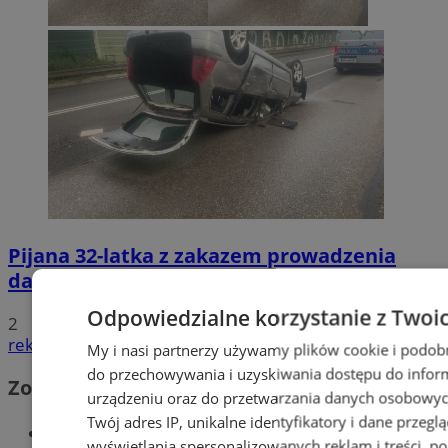
Pijana 32-latka z zakazem prowadzenia
dachowała na DK 88 w Zabrzu
Odpowiedzialne korzystanie z Twoi
2
reklama
My i nasi partnerzy używamy plików cookie i podob
do przechowywania i uzyskiwania dostępu do infor
Zobacz również
urządzeniu oraz do przetwarzania danych osobowych
Twój adres IP, unikalne identyfikatory i dane przeglą
Wiadomości kryminalne w Zabrzu
wyświetlania spersonalizowanych reklam i treści, p