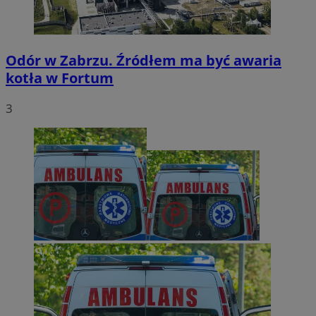
Odór w Zabrzu. Źródłem ma być awaria
kotła w Fortum
3