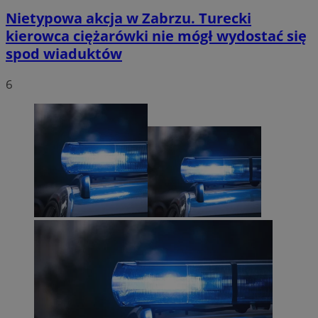
Nietypowa akcja w Zabrzu. Turecki
kierowca ciężarówki nie mógł wydostać się
spod wiaduktów
6