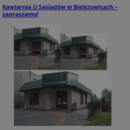
tygodnie
.youtube.com
Kawiarnia U Sąsiadów w Bielszowicach –
zapraszamy!