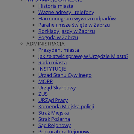
Historia miasta
Ważne adresy i telefony
Harmonogram wywozu odpadów
Parafie i msze święte w Zabrzu
Rozkłady jazdy w Zabrzu
Pogoda w Zabrzu
ADMINISTRACJA
Prezydent miasta
Jak załatwić sprawę w Urzędzie Miasta?
Rada miasta
INSTYTUCJE
Urząd Stanu Cywilnego
MOPR
Urząd Skarbowy
ZUS
URZąd Pracy
Komenda Miejska policji
Straż Miejska
Straż Pożarna
Sąd Rejonowy
Prokuratura Rejonowa