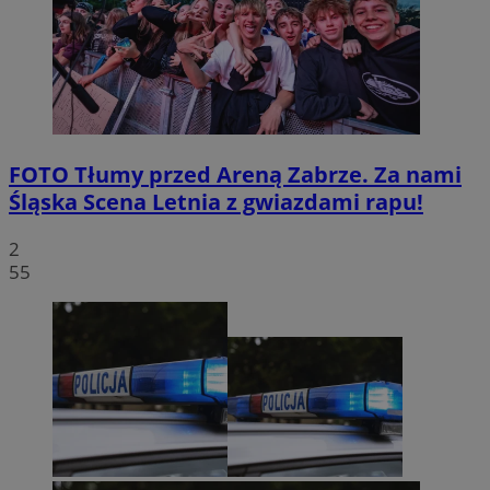
FOTO
Tłumy przed Areną Zabrze. Za nami
Śląska Scena Letnia z gwiazdami rapu!
2
55